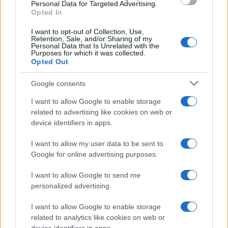
consent section.
Personal Data for Targeted Advertising.
Opted In
I want to opt-out of Collection, Use,
Retention, Sale, and/or Sharing of my
Personal Data that Is Unrelated with the
Purposes for which it was collected.
Opted Out
Google consents
I want to allow Google to enable storage
related to advertising like cookies on web or
device identifiers in apps.
I want to allow my user data to be sent to
Google for online advertising purposes.
I want to allow Google to send me
personalized advertising.
I want to allow Google to enable storage
related to analytics like cookies on web or