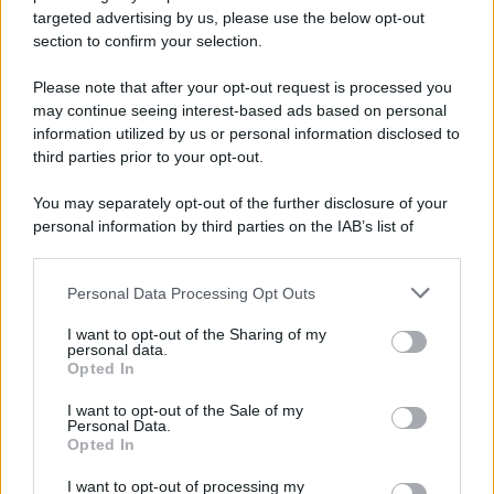
targeted advertising by us, please use the below opt-out
section to confirm your selection.
Please note that after your opt-out request is processed you
may continue seeing interest-based ads based on personal
information utilized by us or personal information disclosed to
third parties prior to your opt-out.
You may separately opt-out of the further disclosure of your
personal information by third parties on the IAB’s list of
downstream participants.
Personal Data Processing Opt Outs
This information may also be disclosed by us to third parties
on the IAB’s List of Downstream Participants that may further
I want to opt-out of the Sharing of my
disclose it to other third parties.
personal data.
Opted In
Please note that this website/app uses one or more Google
services and may gather and store information including but
I want to opt-out of the Sale of my
Personal Data.
not limited to your visit or usage behaviour. You may click to
Opted In
grant or deny consent to Google and its third-party tags to
use your data for below specified purposes in below Google
I want to opt-out of processing my