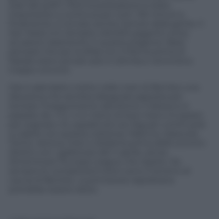
stati dei polli”). Però la prestazione è stata
importante e continua per tutti i 90 minuti e,
finalmente, è tornato anche l’amore della gente. Il
San Paolo si è riempito (46.000 paganti) come
accaduto raramente in questa stagione. Basti
pensare che per la sfida con il Parma prima di
Natale erano arrivati solo in 20mila e nemmeno
troppo convinti.
Ora il calendario mette nelle mani di Benitez una
discesina che sembra disegnata apposta per
tentare l’inseguimento alla Roma. Il distacco è
passato da -11 a -4 in meno di due mesi e lo spazio
per sognare c’è, soprattutto se Higuain continuerà
a colpire con questa costanza. Palermo, Sassuolo,
Torino, Verona, Inter e Atalanta prima dello scontro
diretto con i giallorossi del 4 aprile, senza
dimenticare l’Europa League che riparte. Da
sempre le competizioni brevi sono il terreno di
caccia di Benitez. La primavera napoletana
potrebbe essere dolce.