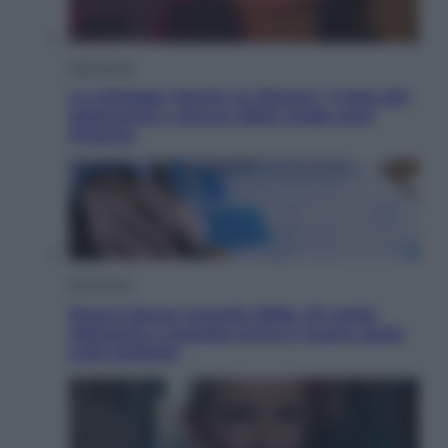
Televisione
Le schegge riporta su Disney+ il lato più
seducente e oscuro della moda anni
Ottanta
Economia
Nuovo bonus energia 2026, chi potrà
ottenerlo e quando arriva il nuovo aiuto
sulle bollette