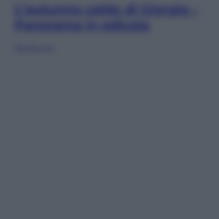
L’autunno caldo di Giorgia –
Panorama in edicola
Sfoglia ora