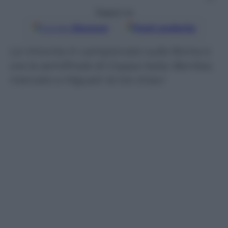
Seguici su
Google
Discover
Fonti preferite
La rimonta in campionato sulla Roma e
ora la semifinale di Coppa Italia: Benitez,
mercato e Higuain le tre chiavi