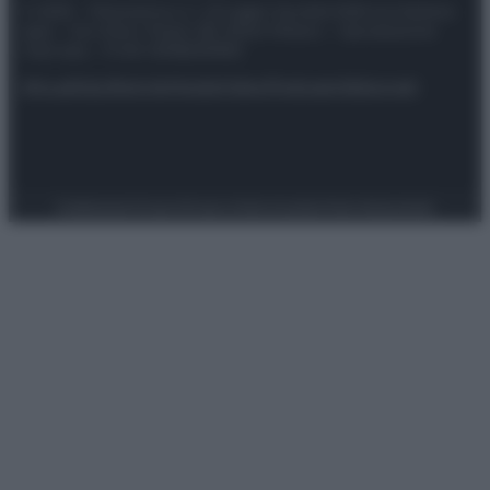
© 2025 – Panorama s.r.l. (Gruppo Società Editrice Italiana
spa) – Via Vittor Pisani 28, 20124 Milano – riproduzione
riservata – P.IVA 10518230965
Attualità
Lifestyle
Moda
Video
Podcast
Abbonati
Preferenze Privacy
Privacy Policy
Cookie Policy
Note legali