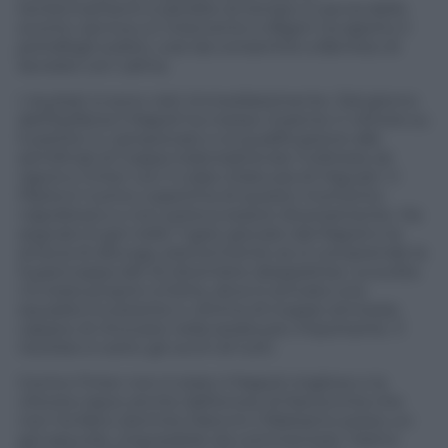
tentennamenti e perdite di tempo a caccia dello
sconto: serviva un intervento e Bigon ha aperto il
portafogli subito, così da consentire a Benitez di
lavorare con calma.
I risultati si sono visti immediatamente. Dal giorno
dell’Epifania il Napoli ha messo insieme 4 vittorie su
5 partite in campionato e la qualificazione alle
semifinali di Coppa Italia battendo l’Udinese (ai
rigori) e l’Inter con il colpo d’astuzia di Higuain. Il
Pipita è l’uomo copertina di questo momento
napoletano e non poteva essere diversamente. Ha
segnato 6 gol nelle 7 gare giocate dal Napoli e la
striscia di allunga ulteriormente se si comprende la
Supercoppa del 22 dicembre (doppietta). La svolta
c’è stata proprio a Doha, dove è arrivata una
squadra incostante e vittima di troppe amnesie,
capace di ritrovarsi nella serata più importante. Il
risultato è sotto gli occhi di tutti.
Contro l’Inter non è stato il Napoli migliore e la
vittoria nasce anche dall’errore di Ranocchia che
non ha fatto dormire Mancini (“Abbiamo preso un
gol assurdo, impossibile da commentare. Siamo