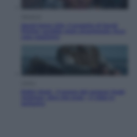
Televisione
Squid Game USA, il progetto di David
Fincher sarebbe stato accantonato. Ecco
cosa sappiamo
Cinema
Robin Hood – Il prezzo del sangue: Hugh
Jackman, altro che eroe! – Il video in
esclusiva