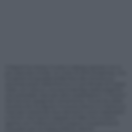
Il Napoli ha messo il turbo e adesso sperare non è
più esercizio inutile. Un inizio di 2015 strepitoso, che
ha spinto la squadra di Benitez alla rimonta sul
secondo posto della Roma e in semifinale di Coppa
Italia, con vista su una seconda fase della stagione
che potrebbe riservare altre soddisfazioni. Il merito?
Del tecnico spagnolo certamente, ma anche della
società che ha saputo muoversi bene e in fretta sul
mercato inserendo due elementi come Gabbiadini
e Strinic che hanno tappato le falle che si erano
aperte con l’infortunio di Insigne e la partenza di
Ghoulam per la Coppa d’Africa. Niente