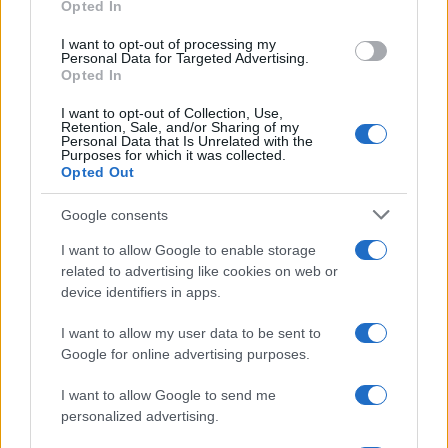
Opted In
grant or deny consent to Google and its third-party tags to
use your data for below specified purposes in below Google
I want to opt-out of processing my
consent section.
Personal Data for Targeted Advertising.
Opted In
I want to opt-out of Collection, Use,
Retention, Sale, and/or Sharing of my
Personal Data that Is Unrelated with the
Purposes for which it was collected.
Opted Out
Google consents
I want to allow Google to enable storage
related to advertising like cookies on web or
device identifiers in apps.
I want to allow my user data to be sent to
Google for online advertising purposes.
I want to allow Google to send me
personalized advertising.