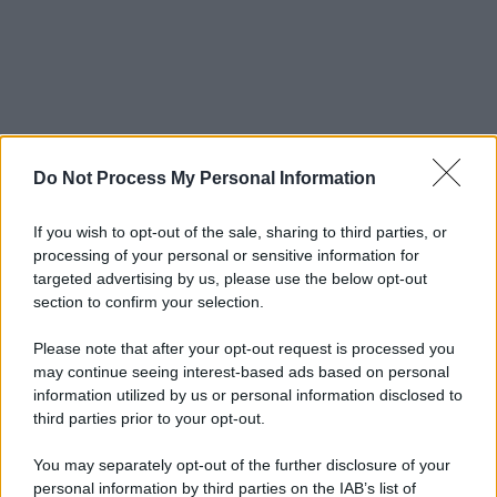
Do Not Process My Personal Information
If you wish to opt-out of the sale, sharing to third parties, or
processing of your personal or sensitive information for
targeted advertising by us, please use the below opt-out
section to confirm your selection.
Please note that after your opt-out request is processed you
may continue seeing interest-based ads based on personal
information utilized by us or personal information disclosed to
third parties prior to your opt-out.
You may separately opt-out of the further disclosure of your
personal information by third parties on the IAB’s list of