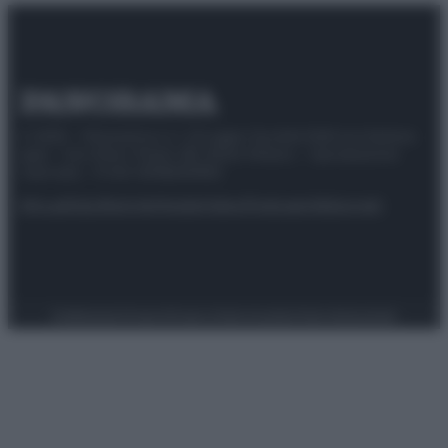
© 2025 – Panorama s.r.l. (Gruppo Società Editrice Italiana
spa) – Via Vittor Pisani 28, 20124 Milano – riproduzione
riservata – P.IVA 10518230965
Attualità
Lifestyle
Moda
Video
Podcast
Abbonati
Preferenze Privacy
Privacy Policy
Cookie Policy
Note legali