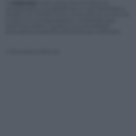
In
Indonesia
l’Inter conta circa 15 milioni di
simpatizzanti e ha addirittura un club (intitolato a
Moratti) con 15.000 iscritti. La tournée di un anno fa
è stato un successo assoluto. L’interesse pare,
insomma, esserci. Quanto concreto basterà
attendere le prossime settimane per verificarlo.
© Riproduzione Riservata