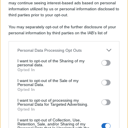
may continue seeing interest-based ads based on personal
information utilized by us or personal information disclosed to
third parties prior to your opt-out.
You may separately opt-out of the further disclosure of your
personal information by third parties on the IAB’s list of
downstream participants.
Personal Data Processing Opt Outs
This information may also be disclosed by us to third parties
on the IAB’s List of Downstream Participants that may further
I want to opt-out of the Sharing of my
disclose it to other third parties.
personal data.
Opted In
Please note that this website/app uses one or more Google
services and may gather and store information including but
I want to opt-out of the Sale of my
Personal Data.
not limited to your visit or usage behaviour. You may click to
Opted In
grant or deny consent to Google and its third-party tags to
use your data for below specified purposes in below Google
I want to opt-out of processing my
consent section.
Personal Data for Targeted Advertising.
Opted In
I want to opt-out of Collection, Use,
Retention, Sale, and/or Sharing of my