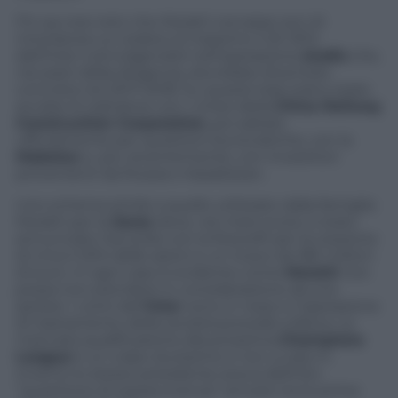
Fin qui era noto che Moratti cercasse soci di
minoranza cui cedere al massimo il 20-30%
dell’Inter coinvolgendoli nell’operazione
stadio
che,
nei piani della dirigenza, dovrebbe diventare
concreta nel 2017-2018. Su queste basi erano state
avviate le trattative con i cinesi della
China Railway
Construction Corporation
, poi saltate
ufficialmente per questioni burocratiche, con la
Mabetex
e, più recentemente, con investitori
provenienti da Russia o Kazakistan.
Uno schema simile a quello utilizzato dalla famiglia
Moratti per la
Saras
dove, nei mesi scorsi, è stato
annunciato l’accordo con la Rosneft per la cessione
di circa il 20% delle azioni e un ricavo da 180 milioni
di euro. In ogni caso è evidente come
Moratti
non
possa non prendere in considerazione alcuna
ipotesi. I conti dell’
Inter
sono in rosso e l’operazione
di risanamento della società procede a fatica. La
mancata qualificazione alla prossima
Champions
League
è un colpo durissimo e non a caso in
inverno lo stesso presidente aveva definito
“questione di sopravvivenza” arrivare tra le prime