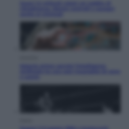
Quasi 1,5 miliardi rubati col reddito di
cittadinanza. Niente controlli e assegni
anche ai criminali
Economia
Materie prime: perché l’Intelligenza
Artificiale ha una sete insaziabile di rame
e uranio
Musica
Queen: il 9 agosto 1986 a Knebworth