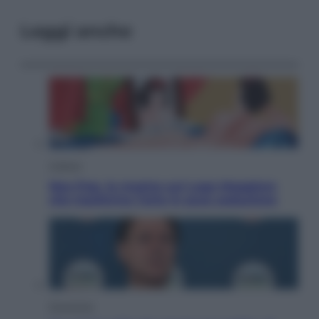
Leggi anche
Cultura
Neo Pop, la mostra sul Lago Maggiore
che trasforma l’arte in pura seduzione
Economia