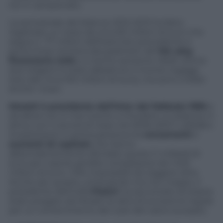
tre in campionato.
La semestrale del bilancio 2012-2013 ha fatto
registrare un rosso da circa 60 milioni di euro che
segue il -77 milioni dell’esercizio precedente e
porta l’Inter lontana dai parametri del
fair play
finanziario Uefa
e a rischio sanzione. Nelle ultime
due stagioni è stato abbattuto il monte ingaggi
(ora vale circa 100 milioni di euro), ma sono crollati
anche i ricavi.
Moratti è presidente dell’Inter dal febbraio 1995
e
da allora non è mai riuscito a chiudere un bilancio in
attivo con il record di rosso nel 2006-2007 (-206,8) e
investimenti in prima persona tra
versamenti
e
aumenti di capitale
che hanno
abbondantemente sfondato quota 1,1 miliardi di
euro per coprire perdite complessive da 1.403
milioni di euro. Cifre impossibili da reggere oltre.
Anche per questo, scherzando ma non troppo, il
presidente dell’Uefa
Platini
ha raccontato di essere
stato pregato da Moratti (e altri) di scrivere le regole
per un contenimento dei costi del calcio europeo.