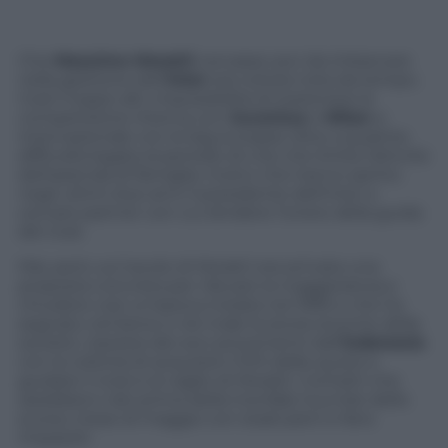
Che
Massimo Moratti
cercasse soci da imbarcare
nella gestione dell’
Inter
era notizia nota da tempo.
Costi troppo alti, impossibilità di sostenere la
competizione interna con
Juventus
e
Milan
e
internazionale con le big europee oltre a qualche
difficoltà legata al periodo di crisi che limita l’attività
dell’azienda di famiglia: motivi che hanno spinto
negli ultimi due anni il presidente dell’Inter a
cercare partner con cui dividere l’onere della guida
del club.
Mai, però, sul tavolo di Moratti era arrivata una
proposta concreta per rilevare la maggioranza e
chiudere così un’epoca iniziata nel 1995 e che ha
segnato nel bene e nel male la storia recente della
società. L’ipotesi dei soci provenienti dall’
Indonesia
con la volontà di acquisire il 51% delle quote e
guidare il club è al vaglio di Moratti. Contatti che
sarebbero nati prima della trionfale tournée dello
scorso mese di maggio con stadi pieni e fans
impazziti.