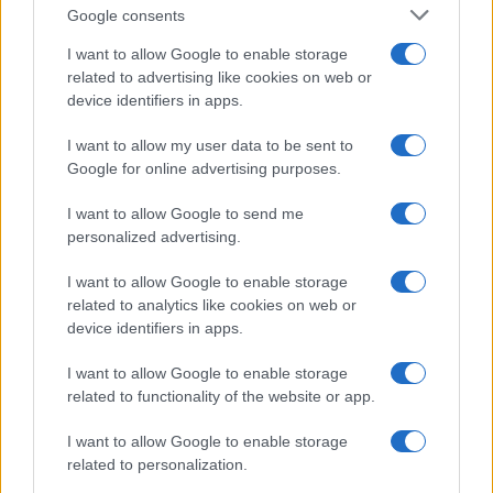
Google consents
I want to allow Google to enable storage
related to advertising like cookies on web or
device identifiers in apps.
I want to allow my user data to be sent to
Google for online advertising purposes.
I want to allow Google to send me
personalized advertising.
I want to allow Google to enable storage
related to analytics like cookies on web or
device identifiers in apps.
I want to allow Google to enable storage
related to functionality of the website or app.
I want to allow Google to enable storage
related to personalization.