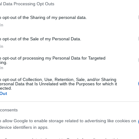
 that this website/app uses one or more Google services and may gath
l Data Processing Opt Outs
including but not limited to your visit or usage behaviour. You may click 
 to Google and its third-party tags to use your data for below specifi
o opt-out of the Sharing of my personal data.
ogle consent section.
In
o opt-out of the Sale of my Personal Data.
In
to opt-out of processing my Personal Data for Targeted
ing.
In
o opt-out of Collection, Use, Retention, Sale, and/or Sharing
ersonal Data that Is Unrelated with the Purposes for which it
lected.
a New York cui fanno capo Coach, Kate Spade e
Out
ata di ieri l’acquisto di Capri Holdings, la società
s per circa 8,5 miliardi di dollari, in contanti.
consents
dollari per azione, pari a 6,69 miliardi di dollari,
o allow Google to enable storage related to advertising like cookies on
à stato definito lo sforzo più audace mai compiuto
evice identifiers in apps.
ostruire un collettivo che possa competere con la