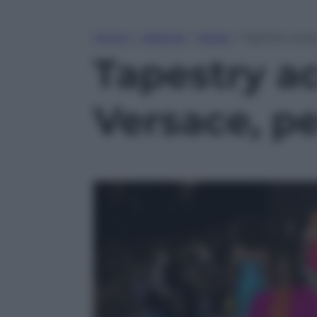
Home
»
Lifestyle
»
Moda
»
Tapestry acqui
Tapestry ac
Versace, pe