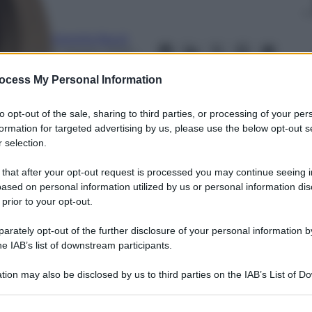
Mariella Baroli
11 Agosto 2023
–
Lettura: 2 minuti
ocess My Personal Information
to opt-out of the sale, sharing to third parties, or processing of your per
formation for targeted advertising by us, please use the below opt-out s
 selection.
 that after your opt-out request is processed you may continue seeing i
ased on personal information utilized by us or personal information dis
 prior to your opt-out.
nti preferite
rately opt-out of the further disclosure of your personal information by
ne del primo polo del lusso americano,
he IAB’s list of downstream participants.
i di euro
tion may also be disclosed by us to third parties on the IAB’s List of 
 that may further disclose it to other third parties.