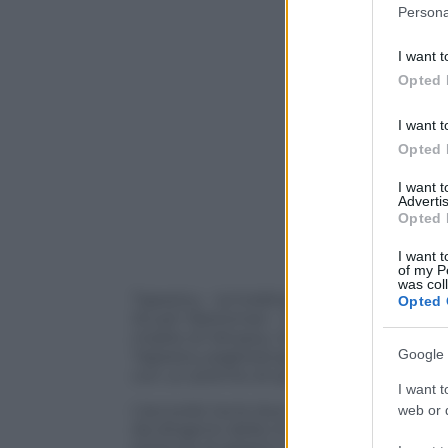
Please note
Persona
information 
deny consent
I want t
in below Go
Opted 
I want t
Opted 
I want 
Advertis
Opted 
I want t
of my P
was col
Tapestry – la holding fondata nel 2017 
Opted 
Stuart Weitzman – ha concluso nella giorn
madre di Versace, Jimmu Choo eMicheal Kor
Google 
Tapestry pagherà agli azionisti di Capri 57 
con un premio di quasi il 65%.
I want t
L’accordo tra le due grandi aziende è gi
web or d
da dirigenti della moda americana per c