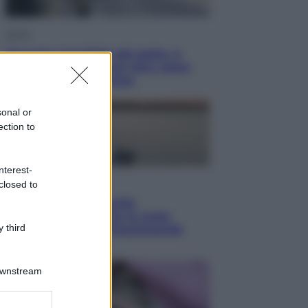
Viaggi
Giornata mondiale del gatto, è
boom di vacanze con loro: come
viaggiare senza stress
sonal or
ection to
nterest-
Lifestyle
closed to
Sea-Doo: dalla velocità
all’esplorazione, così le moto
 third
d’acqua stanno rivoluzionando
l’outdoor
Downstream