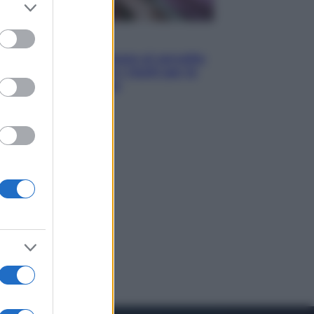
er and store
to grant or
ed purposes
Salute
«La pillola» e il tumore al cervello:
quali sono davvero i rischi per le
donne che la usano