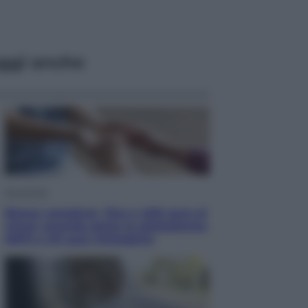
ggi anche
Economia
Bonus caregiver, fino a 400 euro al
mese: quando parte la piattaforma
INPS e chi può richiederlo