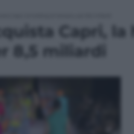
sta Capri, la holding di Versace, per 8,5 miliardi
quista Capri, la
r 8,5 miliardi