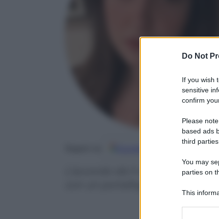
Do Not Pr
If you wish 
sensitive in
confirm your
Please note
based ads b
third parties
Google
Discover
Fo
Seguici su
You may sepa
L’accordo dà il via alla creazio
parties on t
con un portafoglio da 12 miliard
This informa
Participants