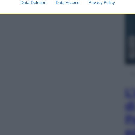
Data Deletion
Data Access
Privacy Policy
L
d
P
e