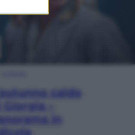
In Edicola
’autunno caldo
i Giorgia –
anorama in
dicola