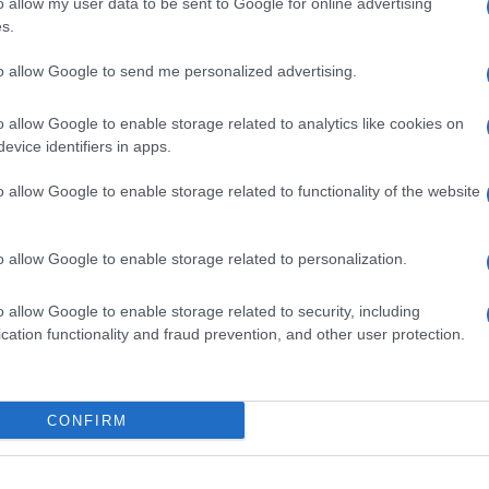
 Kering. Combinati, Tapestry e Capri Holdings
o allow my user data to be sent to Google for online advertising
i 12 miliardi di euro. Una volta completata la
s.
tto il nome di Tapestry.
to allow Google to send me personalized advertising.
 e Capri Holdings hanno sottolineato come la
 borse, scarpe e abbigliamento a una base di
 di attingere a maggiori risorse. L’acquisizione
o allow Google to enable storage related to analytics like cookies on
pestry in Europa, Medio Oriente e Africa, mentre i
evice identifiers in apps.
una maggiore esposizione in Asia.
o allow Google to enable storage related to functionality of the website
 l’accordo rappresenta un’opportunità per
consumer, facendo risparmiare 200 milioni di dollari
 entro tre anni.
o allow Google to enable storage related to personalization.
ti a sfruttare i nostri vantaggi competitivi
marchi. La combinazione di Coach, Kate Spade,
o allow Google to enable storage related to security, including
e Michael Kors crea una nuova potente casa del
cation functionality and fraud prevention, and other user protection.
che per generare valore aggiunto per i nostri
ionisti di tutto il mondo», ha dichiarato in
nistratore delegato di Tapestry.
CONFIRM
ministratore delegato di Capri Holdings: «Questa
i risultati raggiunti dai nostri team. Unendoci a
cità per accelerare l’espansione della nostra
o dei nostri marchi».