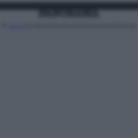
Attualità
Lifestyle
Moda
Video
Podcast
Abbonati
MENU