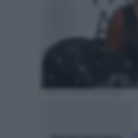
(ANGELA WEISS/AFP Getty Images)
El