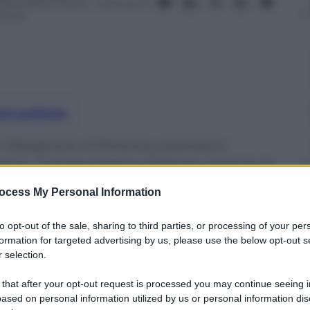
 Novembre 2023
– Lettura: 3
inuti
nti preferite
n Designers of America premiano
arria, mentre Serena Williams diventa la
on Icon.
ocess My Personal Information
to opt-out of the sale, sharing to third parties, or processing of your per
formation for targeted advertising by us, please use the below opt-out s
 selection.
 that after your opt-out request is processed you may continue seeing i
ased on personal information utilized by us or personal information dis