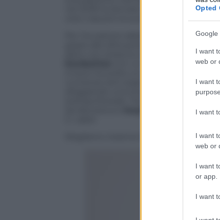
Opted 
nel 2018 ha lanciato la sua personale li
visto nascere la sua linea di gioielli ispir
Google 
Per l’occasione abbiamo visto ancora una 
grazie alle silhouette alternative che la 
I want t
abito con strascico di Serena Williams
web or d
Kardashian
con un abito attillato firm
invece ha scelto un sensuale e attillato
I want t
numerosi rami argentati, mentre
Anne
sfoggiando una lunga gonna e un top dai
purpose
stampa floreale. Tra gli altri,
Demi Moor
da discoteca e
Gwyneth Paltrow
che ha
I want 
G. Label.
I want t
Sfogliamo insieme la gallery con i look pi
web or d
I want t
or app.
I want t
I want t