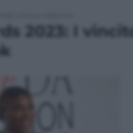
23: I vincitori e i migliori look
 2023: I vincito
ok