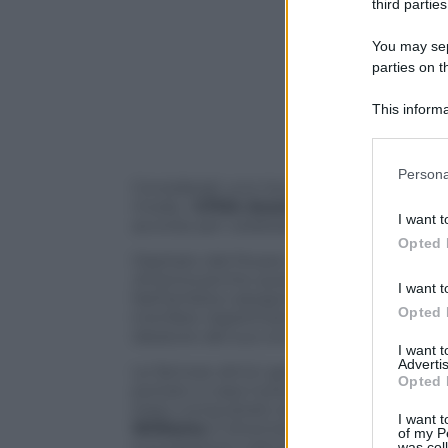
third parties
You may sepa
parties on t
This informa
Participants
Please note
Persona
information 
Considerati uno tra gli eventi più celebr
moda, i
CFDA Awards
hanno accolto sul
deny consent
I want t
accorse per celebrare i grandi nomi de
in below Go
Opted 
Ospitato dal Museo di Storia Naturale di
America
anche quest’anno ha premiato i 
I want t
Nell’ambita categoria Womenswear e M
Opted 
trionfare rispettivamente
Catherine Ho
ideatore del suo omonimo marchio e vic
I want 
Advertis
Le famose attrici gemelle
Mary-Kate
e
Opted 
portato a casa il premio come Accessori
stato conquistato dallo stilista nordirl
I want t
Williams
è diventata la prima atleta a v
of my P
sua passione coltivata sin dal liceo e al
was col