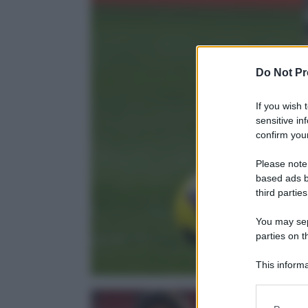
Do Not Pr
If you wish 
sensitive in
confirm your
Please note
based ads b
third parties
You may sepa
parties on t
This informa
Participants
Please note