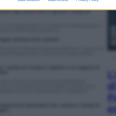
uesto tipo, quali sono in genere i tempi di
, e le conseguenze di un infortunio simile possono
mento viene ricostruito bene.
egati all’intervento quindi?
ene e può verificarsi qualche problemino. Oppure di
ocessi degenerativi, ma sempre legati all’esito
ni. I tempi di recupero rispetto a un ragazzo di
L
lto?
ovane quindi, ha sicuramente possibilità di
d
 non è così anziano e non è detto quindi che la
ssibilità che torni all’attività per la prossima
P
e
’importanza particolare per valutare i tempi di
eglio…