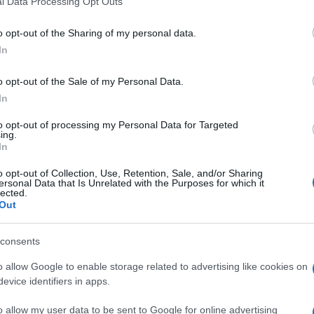
l Data Processing Opt Outs
including but not limited to your visit or usage behaviour. You may click 
 to Google and its third-party tags to use your data for below specifi
o opt-out of the Sharing of my personal data.
ogle consent section.
ere
In
013
– Lettura: 3 minuti
o opt-out of the Sale of my Personal Data.
In
to opt-out of processing my Personal Data for Targeted
ing.
In
nti preferite
o opt-out of Collection, Use, Retention, Sale, and/or Sharing
ico del Torino Fc, ci parla dei tempi di
ersonal Data that Is Unrelated with the Purposes for which it
lected.
Out
consents
o allow Google to enable storage related to advertising like cookies on
evice identifiers in apps.
o allow my user data to be sent to Google for online advertising