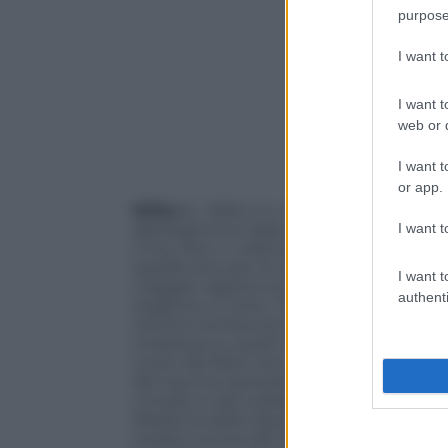
purpose
I want 
I want t
web or d
I want t
or app.
Milito
sì, Milito no. Inevitabilmente ora 
I want t
dell’argentino dopo il tremendo infortun
il Cluj. Non ci voleva per un giocatore d
soprattutto per la complicata stagione i
I want t
maggior ragione se ti chiami Milito e hai
authenti
stagione in corso. Tant’è che intorno all’
mentre tentava di recuperare il pallone 
chiarezza su quelli che potrebbero esser
conto del fatto che non è ancora stato s
del trauma riportato – stando alla rison
crociato e del collaterale esterno.
Panora
Medicina dello Sport di Torino, speciali
medico anche del Torino Fc, per capire 