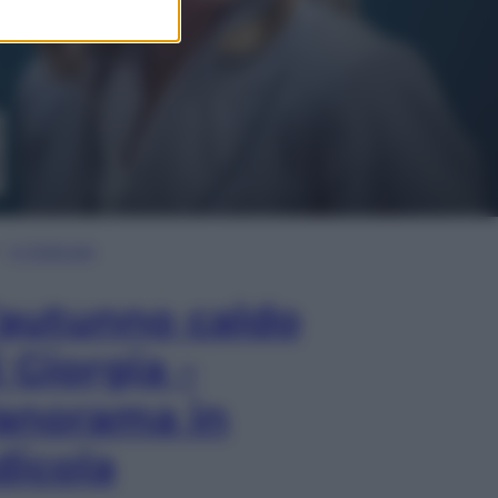
In Edicola
’autunno caldo
i Giorgia –
anorama in
dicola