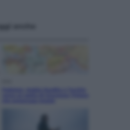
ggi anche
Esteri
Pakistan, Arabia Saudita e Turchia
verso un patto di sicurezza: l’intesa
che preoccupa Israele