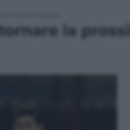
ornare la prossima stagione’
 tornare la pros