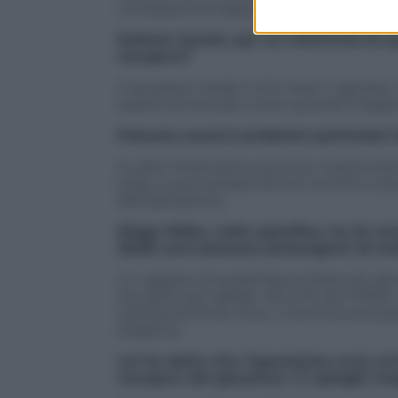
conseguenze legati a questi casi
Dottore Ganzit, per un infortunio di q
recupero?
Il recupero totale è di 6 mesi in genere
essere anche pari a zero quando il lega
Possono esserci problemi particolari l
A volte l’intervento può non riuscire b
solito si può andare anche incontro a pr
dell’operazione.
Diego Milito, nello specifico, ha 34 an
20/25 anni possono prolungarsi di mo
Un ragazzo di quella fascia d’età, più gi
recupero più rapide. Ma a 34 anni Milito
carriera sia finita. Anzi, ci sono buone po
stagione.
Lei ha detto che l’operazione avrà un
recupero del giocatore. Ci spieghi m