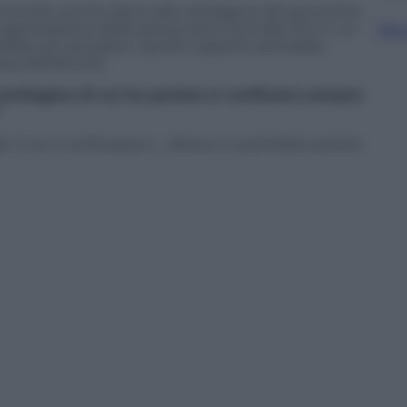
rminato anche danni alla cartilagine del ginocchio,
rigenerazione della stessa; ed è normale che in un
Sfog
arebbe più semplice. Questo aspetto potrebbe
a dell’attività.
artilagine di cui ha parlato si verificano sempre
 E se si verificassero… allora sì, si potrebbe parlare