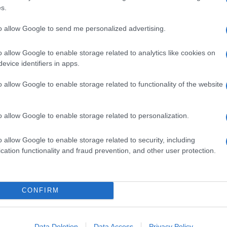
s.
to allow Google to send me personalized advertising.
o allow Google to enable storage related to analytics like cookies on
evice identifiers in apps.
o allow Google to enable storage related to functionality of the website
si torna a parlare del futuro in nerazzurro
o allow Google to enable storage related to personalization.
io riportato nella serata di
Europa League
contro
i 34 anni sul quale l’Inter faceva sicuro affidamento
n corso. C’è bisogno di tutti, nessuno escluso, a
o allow Google to enable storage related to security, including
 segnato già 9 gol, collezionando 5 assist, nella
cation functionality and fraud prevention, and other user protection.
8° minuto di gioco, il Principe si è accasciato a terra
in possesso del Cluj. Ma cerchiamo di fare
e i tempi di recupero dall’infortunio, tenendo
ottoposto all’operazione al ginocchio, ma l’entita
CONFIRM
anza effettuata – parla di rottura del legamento
ma.it ha sentito il dottor Granzit
dell’Istituto di
zzato proprio in Medicina dello Sport e consulente
meglio prassi, cure, problematiche ed eventuali
Data Deletion
Data Access
Privacy Policy