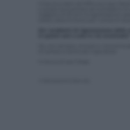
Il trauma subito da Milito può aver dete
e questo può portare poi a problemi di 
soggetto di 20 anni la rigenerazione s
essere determinante per i tempi di ripres
Ma i problemi di rigenerazione della c
in questi casi o solo in via eventuale?
No, non sempre, ma solo in via eventuale.
di carriera a rischio per il giocatore.
In bocca al lupo Diego
© Riproduzione Riservata