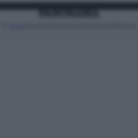
Attualità
Lifestyle
Moda
Video
Podcast
Abbonati
MENU