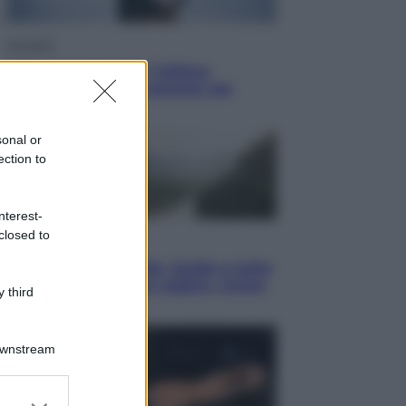
Attualità
Francesco Guccini, l’ultimo
Maestrone: le sue canzoni ora
entrino a scuola
sonal or
ection to
nterest-
closed to
Viaggi
In Vietnam, con stile. Guida a tutto
il meglio che c’è da vedere, vivere
 third
(e gustare)
Downstream
er and store