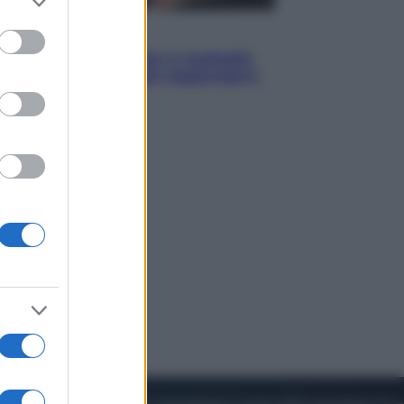
to grant or
ed purposes
Sport
Pellacani fa la storia: 5 medaglie
d’oro “Adesso voglio raggiungere
le cinesi”