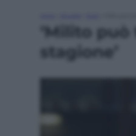
Home
»
Attualità
»
Sport
»
‘Milito può t
‘Milito può
stagione’