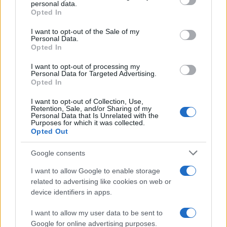
disclose it to other third parties.
personal data.
Opted In
Please note that this website/app uses one or more Google
services and may gather and store information including but
I want to opt-out of the Sale of my
Personal Data.
not limited to your visit or usage behaviour. You may click to
Opted In
grant or deny consent to Google and its third-party tags to
use your data for below specified purposes in below Google
I want to opt-out of processing my
consent section.
Personal Data for Targeted Advertising.
Opted In
I want to opt-out of Collection, Use,
Retention, Sale, and/or Sharing of my
Personal Data that Is Unrelated with the
Purposes for which it was collected.
Opted Out
Google consents
I want to allow Google to enable storage
related to advertising like cookies on web or
device identifiers in apps.
I want to allow my user data to be sent to
Google for online advertising purposes.