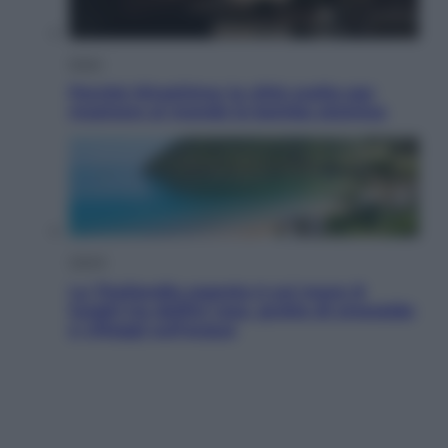
Esteri
Perché Hiroshima: la città scelta per
mostrare al mondo la bomba atomica
Viaggi
La Thailandia segreta è sul mare: 8
luoghi tra delfini rosa, grotte di smeraldo
e villaggi sull’acqua