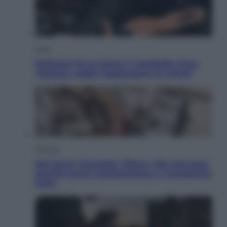
Sport
Pellacani fa la storia: 5 medaglie d’oro
“Adesso voglio raggiungere le cinesi”
Lifestyle
Dal blush Charlotte Tilbury alle tote bag:
perché ormai collezioniamo e rivendiamo
tutto