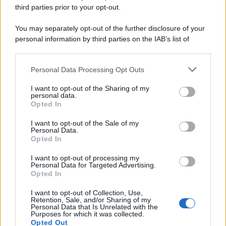
third parties prior to your opt-out.
You may separately opt-out of the further disclosure of your
personal information by third parties on the IAB’s list of
downstream participants.
Personal Data Processing Opt Outs
This information may also be disclosed by us to third parties
on the IAB’s List of Downstream Participants that may further
I want to opt-out of the Sharing of my
disclose it to other third parties.
personal data.
Opted In
Please note that this website/app uses one or more Google
services and may gather and store information including but
I want to opt-out of the Sale of my
Personal Data.
not limited to your visit or usage behaviour. You may click to
Opted In
grant or deny consent to Google and its third-party tags to
use your data for below specified purposes in below Google
I want to opt-out of processing my
consent section.
Personal Data for Targeted Advertising.
Opted In
I want to opt-out of Collection, Use,
Retention, Sale, and/or Sharing of my
Personal Data that Is Unrelated with the
Purposes for which it was collected.
Opted Out