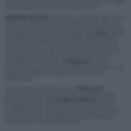
da Sainz salvo poi scocciarsi rapidamente con voglia
di scappare via e relativo ripensamento.
Abdullah Al Thani
ha aperto i rubinetti nella prima
estate in Liga buttando sul mercato 59 milioni di
euro. Poi si è scontrato con difficoltà imprenditoriali
a Malaga e con il controllo rigoroso dell’
Uefa
che ha
congelato il pagamento dei premi alla società in
attesa di vedere chiaro su conti e movimenti. Gli
ultimi mesi sono stati all’insegna dell’austerity più
rigorosa: giocatori svenduti, patrimonio tecnico
impoverito e il miracolo di
Pellegrini
che sta
guidando il gruppo al terzo posto nella Liga e a una
storica qualificazione agli ottavi di finale di
Champions.
Non è questo l’Al Thani con cui
Berlusconi
potrebbe stringere accordi che riguardano sia il
Milan che il resto del
Gruppo Mediaset
, però la
fotografia che immortala Galliani con lo sceicco
potrebbe presto diventare realtà anche a San Siro.
Nella triste notte di Malaga un piccolo raggio di
speranza per il popolo rossonero.