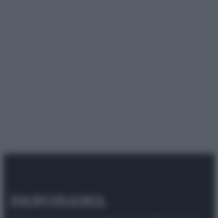
© 2025 – Panorama s.r.l. (Gruppo Società Editrice Italiana