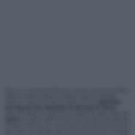
Non è un anticipo di futuro, ma ha comunque fatto
effetto vedere Adriano Galliani seguire Malaga-
Milan in tribuna al fianco dello sceicco
Abdullah
bin Nasser bin Abdullah Al Ahmed Al Thani
,
parente seppure alla lontana della famiglia reale del
Qatar
e cugino dell’Al Thani che sta facendo grande
il Psg in Francia. Un uomo che è entrato nel mondo
del calcio nel giugno del 2010 acquistando il Malaga