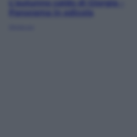
L’autunno caldo di Giorgia –
Panorama in edicola
Sfoglia ora