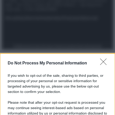
spa) – Via Vittor Pisani 28, 20124 Milano – riproduzione
riservata – P.IVA 10518230965
Attualità
Lifestyle
Moda
Video
Podcast
Abbonati
Preferenze Privacy
Privacy Policy
Cookie Policy
Note legali
Do Not Process My Personal Information
If you wish to opt-out of the sale, sharing to third parties, or
processing of your personal or sensitive information for
targeted advertising by us, please use the below opt-out
section to confirm your selection.
Please note that after your opt-out request is processed you
may continue seeing interest-based ads based on personal
information utilized by us or personal information disclosed to