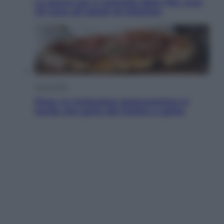
La guerra per il controllo della Fifa, ecco
chi sono gli alleati di Infantino
Vino e Cibo
Pizza, la rivoluzione gastronomica in
tavola che parte dal mulino a pietra