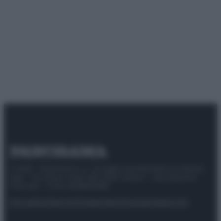
© 2025 – Panorama s.r.l. (Gruppo Società Editrice Italiana
spa) – Via Vittor Pisani 28, 20124 Milano – riproduzione
riservata – P.IVA 10518230965
Attualità
Lifestyle
Moda
Video
Podcast
Abbonati