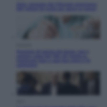
Meta, stangata dal tribunale americano:
567 milioni di multa per danni ai minori
Economia
Pensione di agosto più bassa, non è
sempre colpa del 730: chi rischia la
trattenuta Inps e cosa fare entro il 15
settembre
Sport