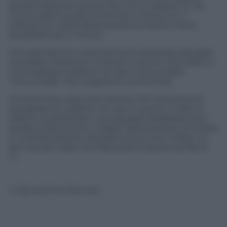
questo basta ed avanza. Ma con le italiane no. Se
l’unica idea è quella di arrivare in porta con il
pallone tra i piedi allora possiamo essere molto
possibilisti per il ritorno.
Che sarà identico (tatticamente parlando) alla gara
di andata. Rossoneri rintanati e pronti a fiondarsi in
contropiede e padroni di casa a caccia della
“remuntada”. Non sappiamo come finirà.
Al Camp Nou sarà tutto diverso. 90 mila persone
spingeranno i padroni di casa in avanti, ci sarà un
arbitro condizionato, una squadra arrabbiata (non
quella molle di ieri) e magari tatticamente schierata
in maniera diversa. Ma siamo sicuri che il Milan un
gol riuscirà a farlo. Ed il Barcellona dovrà così farne
4…
© Riproduzione Riservata