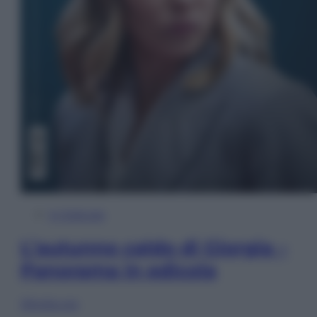
In Edicola
L’autunno caldo di Giorgia –
Panorama in edicola
Sfoglia ora