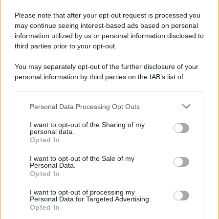
Please note that after your opt-out request is processed you
may continue seeing interest-based ads based on personal
information utilized by us or personal information disclosed to
third parties prior to your opt-out.
You may separately opt-out of the further disclosure of your
personal information by third parties on the IAB’s list of
downstream participants.
Personal Data Processing Opt Outs
This information may also be disclosed by us to third parties
on the IAB’s List of Downstream Participants that may further
I want to opt-out of the Sharing of my
disclose it to other third parties.
personal data.
Opted In
Please note that this website/app uses one or more Google
services and may gather and store information including but
I want to opt-out of the Sale of my
Personal Data.
not limited to your visit or usage behaviour. You may click to
Opted In
grant or deny consent to Google and its third-party tags to
use your data for below specified purposes in below Google
I want to opt-out of processing my
consent section.
Personal Data for Targeted Advertising.
Opted In