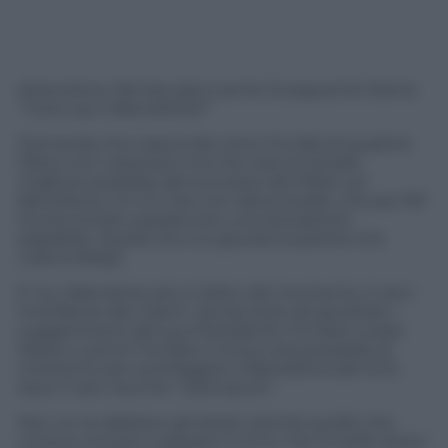
Attenzione. Nei bar già si sente la seguente litania
“Tutto qui il Barcellona?”
Domanda che nasconde certo l’invidia di qualche
tifoso non rossonero ma che traccia l’analisi
migliore possibile del successo del Milan sul
Barcellona. Un 2-0 che non lascia dubbi, che per 90′
ha raccontato soprattutto una sensazione
palpabile. Quella che si è giocata la partita che
voleva Allegri.
E’ lui, l’allenatore più in bilico del momento, il vero
trionfatore del match. Senza stare ad ascoltare i
suggerimenti del suo Presidente (“Io farei curare
Messi a uomo”) ha fatto l’unica cosa possibile al
momento per sconfiggere il Barcellona del tichi
taca: il caro vecchio “catenaccio”.
Non ce ne abbiano gli esteti, perché quello che
conta è vincere e passare il turno. Per le belle azioni