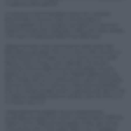
ci saranno altre partite.
E così ecco che El Shaarawi esce con i crampi
perché fare il terzino, oltre che lanciarsi in
contropiede, non è proprio semplice. E così ecco
Pazzini trovarsi ben piantato nella sua metà campo
a 15 metri di distanza dalla linea difensiva.
Allegri ha tolto così l’unica arma nelle mani del
Barcellona: gli spazi. Non si è visto in 90 minuti un
inserimento che fosse uno, al centro come sulla
fascia. Tutto chiuso, tutto sbarrato. Ed anche
quando la linea difensiva era così bassa che più
bassa non si può non è che Abbiati abbia dovuto
fare chissà che. Tiri in porta pochi, azioni pericolose
ancora meno. Ed in bocca e nella testa quell’idea
che se si fosse andati avanti a giocare per altre 5 ore
il copione sarebbe stato lo stesso, anzi che finiva 4-
0 invece che 2-0.
Il Barcellona ha pagato la sua supponenza,
quell’idea di essere più forte a prescindere. Difficile
capire come Villanova pensasse di fare gol senza
una punta vera. Forse sarà il fatto che in Spagna