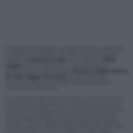
Sulla sedia a dondolo, con pipa in bocca, pantofole
e il gatto sulle gambe. Decisamente l’immagine
iconica del
bisnonno tipo
non si addice a
Mick
Jagger,
ma il re del Rock ‘n roll a gennaio lo
diventerà per la prima volta.
Assise, la figlie 21enne
di Jade Jagger (42 anni)
, sta per diventare
mamma cosa che renderà, inevitabilmente, il
mitico Mick, bisnonno.
Un nonnetto del rock che, però, non ha la minima
intenzione di appendere il microfono al chiodo e
che, con la sua grinta ed energia, dà ancora del filo
da torcere ai colleghi più giovani. E dire che nel
lontano 1973, un giovanissimo leader dei
Rolling
Stones
, cantava “
What a drag it is getting old
“, che
noia diventare vecchi in
Mother’s Little Helper
.