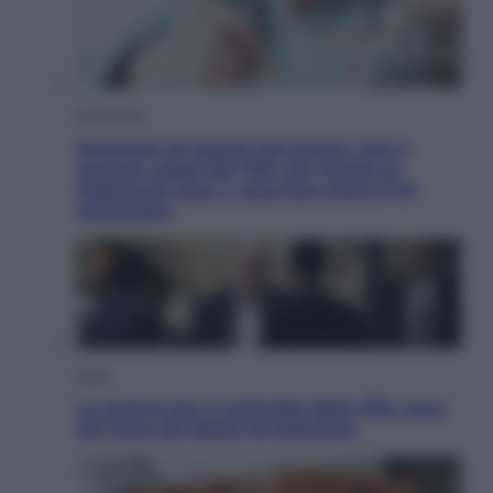
Economia
Pensione di agosto più bassa, non è
sempre colpa del 730: chi rischia la
trattenuta Inps e cosa fare entro il 15
settembre
Sport
La guerra per il controllo della Fifa, ecco
chi sono gli alleati di Infantino