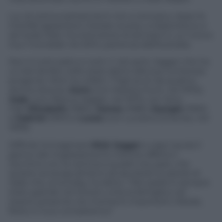
Lui, di certo,a settant’anni non si annoia e, dopo le
trionfali apparizioni l’estate scorsa, a Glastonbury e
ad Hyde Park, ha intenzione di lanciarsi in un nuovo
tour mondiale nel 2014, partenza dall’Australia.
Non è tutto palco e rock n’ roll, però, Jagger che ha
un bel da fare nello stare dietro alla sua numerosa
progenie. Mick ha, infatti, 7 figli avuti da quattro
donne diverse,
Karis
(con Marsha Hunt, nel 1970);
Jade
, (con Bianca Jagger, nel 1971); con Jerry
Hall:
Elizabeth
(1984),
James
(1985),
Georgia
(1992)
e
Gabriel
(1997) e
Lucas
(con Luciana Gimenez, nel
1999).
Difficile immaginare
Mick Jagger
a capo tavola il
giorno del ringraziamento mentre affetta il
tacchino con la camicia a quadri ma, pare, che
questo avvenga almeno ad ascoltare le parole di
Jade che, al Sunday, ha detto: “Mio padre è sempre
stato grande nel tenere unita la famiglia e ad
essere presente nei momenti importanti, Natale,
feste e il suo compleanno”