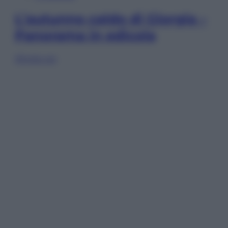
L’autunno caldo di Giorgia –
Panorama in edicola
Sfoglia ora