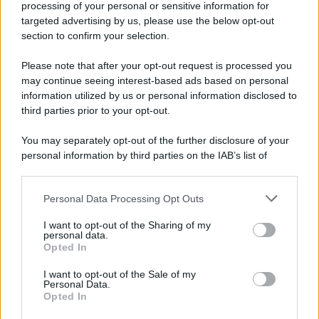
processing of your personal or sensitive information for
targeted advertising by us, please use the below opt-out
section to confirm your selection.
Please note that after your opt-out request is processed you
may continue seeing interest-based ads based on personal
information utilized by us or personal information disclosed to
third parties prior to your opt-out.
You may separately opt-out of the further disclosure of your
personal information by third parties on the IAB’s list of
downstream participants.
Personal Data Processing Opt Outs
This information may also be disclosed by us to third parties
on the IAB’s List of Downstream Participants that may further
I want to opt-out of the Sharing of my
disclose it to other third parties.
personal data.
Opted In
Please note that this website/app uses one or more Google
services and may gather and store information including but
I want to opt-out of the Sale of my
Personal Data.
not limited to your visit or usage behaviour. You may click to
Opted In
grant or deny consent to Google and its third-party tags to
use your data for below specified purposes in below Google