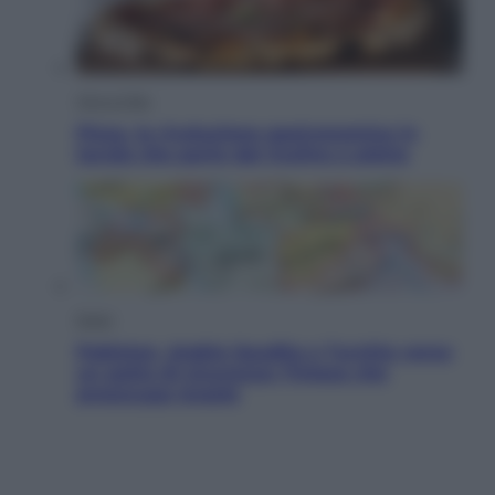
Vino e Cibo
Pizza, la rivoluzione gastronomica in
tavola che parte dal mulino a pietra
Esteri
Pakistan, Arabia Saudita e Turchia verso
un patto di sicurezza: l’intesa che
preoccupa Israele