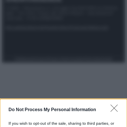
© 2025 – Panorama s.r.l. (Gruppo Società Editrice Italiana
spa) – Via Vittor Pisani 28, 20124 Milano – riproduzione
riservata – P.IVA 10518230965
Attualità
Lifestyle
Moda
Video
Podcast
Abbonati
Preferenze Privacy
Privacy Policy
Cookie Policy
Note legali
Do Not Process My Personal Information
If you wish to opt-out of the sale, sharing to third parties, or