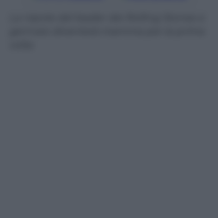
La nipote del leader dei Rolling Stones a
gennaio diventerà mamma per la prima
volta