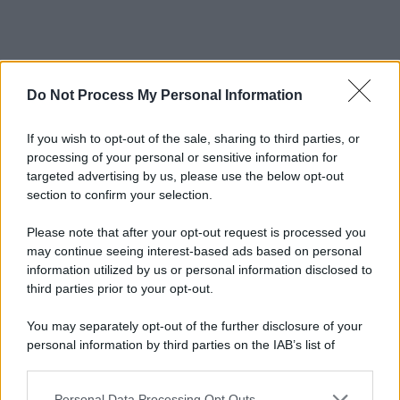
Do Not Process My Personal Information
If you wish to opt-out of the sale, sharing to third parties, or
processing of your personal or sensitive information for
targeted advertising by us, please use the below opt-out
section to confirm your selection.
Please note that after your opt-out request is processed you
may continue seeing interest-based ads based on personal
information utilized by us or personal information disclosed to
third parties prior to your opt-out.
You may separately opt-out of the further disclosure of your
personal information by third parties on the IAB’s list of
downstream participants.
Personal Data Processing Opt Outs