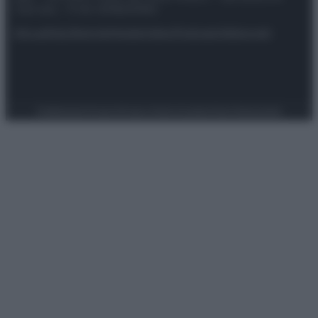
riservata – P.IVA 10518230965
Attualità
Lifestyle
Moda
Video
Podcast
Abbonati
Preferenze Privacy
Privacy Policy
Cookie Policy
Note legali