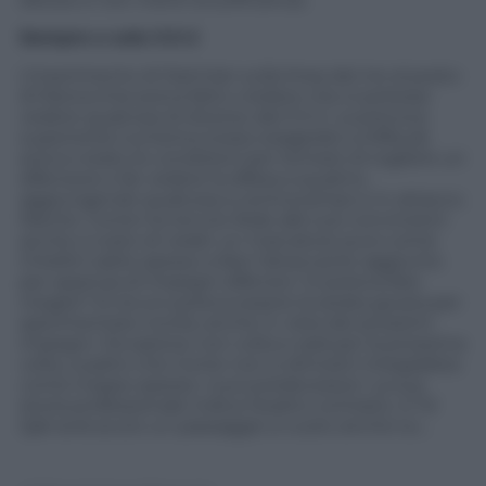
Sempre e solo 3-5-2
L’inserimento di Darmian sulla linea dei tre al posto
di Ranocchia aveva fatto credere che si potesse
vedere qualcosa di diverso dal 3-5-2. La precoce
superiorità numerica (rosso esagerato a Mifsud)
aveva creato le condizioni per tentare di togliere un
difensore e far vedere la difesa a quattro,
aggiungendo qualcosa a centrocampo e in attacco.
Niente. Conte ha tenuto fede alle sue convinzioni
anche a costo di veder un marcatore puro come
Chiellini salire spesso a fare l’attaccante aggiunto
per assenza di impegni difensivi. Si poteva fare
meglio? Di sicuro poteva essere la serata giusta per
sperimentare novità, anche in vista dei prossimi
impegni. Occasione non colta e sarà per la prossima
volta, a patto che Conte non si dimostri integralista
come troppo spesso i suoi predecessori. La sua
storia professionale indica l’esatto contrario. A Ta’
Qali avrà avuto un passaggio a vuoto anche lui…