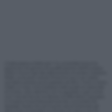
L’Italia passa a Malta per 1-0, consolida la buona
partenza nel girone di qualificazione dell’Europeo
2016 e trova il gol del debuttante di serata, Graziano
Pellè. Le buone notizie finiscono qui e se volete
sorridere potete pure passare ad altro. Tutto il resto,
infatti, è noia. Una melassa nella quale la nazionale
di Conte, visto alla fine con lo sguardo cupo come
non mai anche se ha deciso di difendere il gruppo,
è rimasta invischiata partorendo una serata da
sbadigli. Nulla che sia riuscito ad emozionare gli
sfortunati inchiodati sul divano di casa e che ha