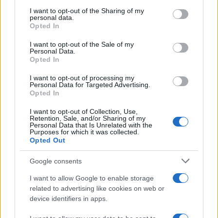
on the IAB’s List of Downstream Participants that may further
I want to opt-out of the Sharing of my
disclose it to other third parties.
personal data.
Opted In
Please note that this website/app uses one or more Google
services and may gather and store information including but
I want to opt-out of the Sale of my
Personal Data.
not limited to your visit or usage behaviour. You may click to
Opted In
grant or deny consent to Google and its third-party tags to
use your data for below specified purposes in below Google
I want to opt-out of processing my
consent section.
Personal Data for Targeted Advertising.
Opted In
I want to opt-out of Collection, Use,
Retention, Sale, and/or Sharing of my
Personal Data that Is Unrelated with the
Purposes for which it was collected.
Opted Out
Google consents
I want to allow Google to enable storage
related to advertising like cookies on web or
device identifiers in apps.