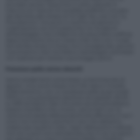
annoiato anche Tavecchio e Lotito, pescati in
tribuna con l’aria di chi avrebbe preferito una gita
dal dentista allo strazio di Ta’ Qali. No, così non va.
Prendiamoci i tre punti e il prima nel girone in
coabitazione con la Croazia (che ne ha dato 6
all’Azerbaigian che a Palermo di aveva fatto soffrire).
Appuntamento tra un mese a San Siro con i croati.
Servirà fare di più e Conte ne è consapevole, perché
il pochissimo visto tra Malta e Azerbaigian potrebbe
non bastare per restare a punteggio pieno.
Possesso palla senza sbocchi
Siamo andati lenti come fosse un’amichevole di
agosto. Una via di mezzo tra il tiki taka e il torello
d’allenamento, con un possesso palla quasi totale
(76%) e una precisione assoluta nei passatti (91,3%
su 699 tentativi). Dati che presi da soli potrebbero
essere trionfali e che, invece, vanno letti con la
cartina tornasole della produttività offensiva. E qui i
conti non tornano, perché è vero che abbiamo
colpito per quattro volte i legni della porta maltese,
ma non si può non sottolienare che in tre occasioni
sia capitato su cross e mischie (Pellè e Chiellini),