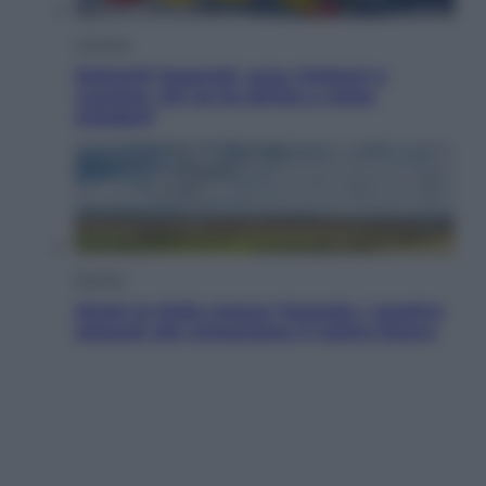
Cronaca
Dolomiti Superski, ecco rimborsi e
voucher: chi ne ha diritto e come
chiederli
Energia
Aiuto! In Italia manca l’energia. I quattro
ostacoli che minacciano il nostro futuro