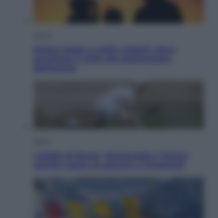
Viaggi
Eclissi totale e stelle cadenti: dove
ammirare il cielo più spettacolare
dell’estate
Sport
I dubbi di Sinner, fisioterapia a Torino:
Jannik valuta se giocare a Cincinnati