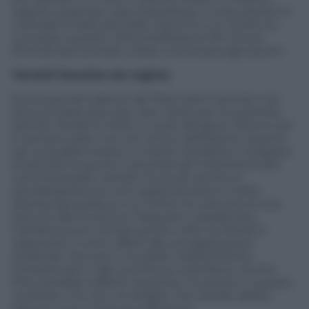
oppure quasi per caso (Candreva). L’unica azione in
verticale è stata del solito Giovinco, cui Conte ha
concesso questa volta la bellezza di 25 minuti,
sfruttati per provare a dare una scossa agli azzurri.
Verratti bocciato da regista
Era la sera del talento del Paris Saint German e la
prova è stata steccata. Non tanto per la quantità,
perché Verratti è stato il cuore del gioco azzurro ed
è sempre stato vivo nel centro dell’azione, quanto
per la qualità messa in mostra. Scolastico, incapace
di attivare le punte e sfruttare gli inserimenti dei
centrocampisti, Verratti ha avuto anche la
penalizzazione di una coppia di esterni molto
diversa da quella su cui Conte ha costruito le sue
fortune alla Juventus. Pasqual e, soprattutto,
Candreva sono arrivati poche volte sul fondo e
raramente si sono offerti alle sovrapposizioni
profonde che sono una delle caratteristiche
richieste dal ct alle sue frecce sulla fascia. Anche
Pirlo avrebbe sofferto dovendo muoversi in questo
contesto, ma non c’è dubbio che Verratti abbia
deluso e non meriti la sufficienza.