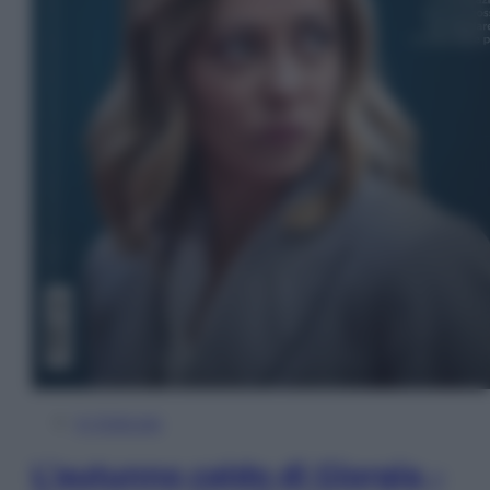
In Edicola
L’autunno caldo di Giorgia –