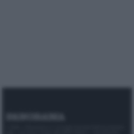
© 2025 – Panorama s.r.l. (Gruppo Società Editrice Italiana
spa) – Via Vittor Pisani 28, 20124 Milano – riproduzione