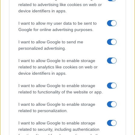
related to advertising like cookies on web or
device identifiers in apps.
I want to allow my user data to be sent to
Google for online advertising purposes.
I want to allow Google to send me
personalized advertising.
I want to allow Google to enable storage
related to analytics like cookies on web or
device identifiers in apps.
I want to allow Google to enable storage
related to functionality of the website or app.
I want to allow Google to enable storage
related to personalization.
I want to allow Google to enable storage
related to security, including authentication