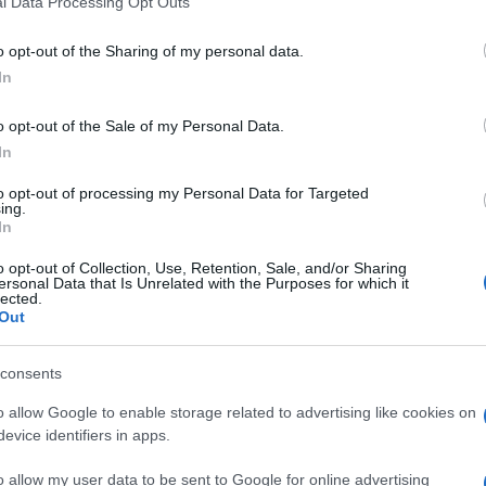
l Data Processing Opt Outs
including but not limited to your visit or usage behaviour. You may click 
 to Google and its third-party tags to use your data for below specifi
o opt-out of the Sharing of my personal data.
ogle consent section.
In
o opt-out of the Sale of my Personal Data.
In
to opt-out of processing my Personal Data for Targeted
ing.
In
o opt-out of Collection, Use, Retention, Sale, and/or Sharing
ersonal Data that Is Unrelated with the Purposes for which it
lected.
Out
consents
o allow Google to enable storage related to advertising like cookies on
evice identifiers in apps.
o allow my user data to be sent to Google for online advertising