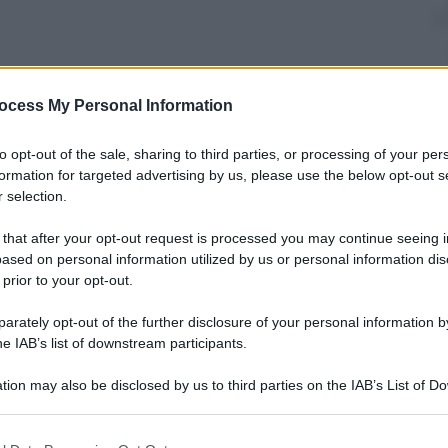
ono
a
“Guardiamoci negli occhi”
di
Bruno
ocess My Personal Information
sta creati da artisti per i bambini. Libri diversi da
re, scultore, designer..) interviene in tutte le fasi di
to opt-out of the sale, sharing to third parties, or processing of your per
utilizzare, al formato, al tipo di impaginazione, alla
formation for targeted advertising by us, please use the below opt-out s
otale libertà creativa. I libri in mostra provengono
(l’unico in Italia ad ospitare una collezione di
 selection.
alla collezione privata della stessa
Beba Restelli
 Zulow
o quelli di
Carl Otto
Czeschka
,
Moriz Jung
 that after your opt-out request is processed you may continue seeing i
e di molti artisti: da
Bruno Munar
i a
Enrico Baj
,
ased on personal information utilized by us or personal information dis
y Wharol
,
Suzy Lee
,
Katsumi Komagata
,
David
 prior to your opt-out.
rately opt-out of the further disclosure of your personal information by
he IAB’s list of downstream participants.
ubblica)
tion may also be disclosed by us to third parties on the IAB’s List of 
, solo su appuntamento telefonico, negli altri giorni
 that may further disclose it to other third parties.
54813 e dalle 18 alle ore 22 – 320.7654428
 that this website/app uses one or more Google services and may gath