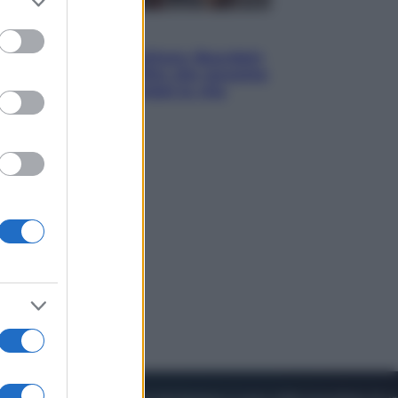
to grant or
ed purposes
Cinema
Tony, il giovane Anthony Bourdain
prima del mito: il film che racconta
l’estate che gli cambiò la vita