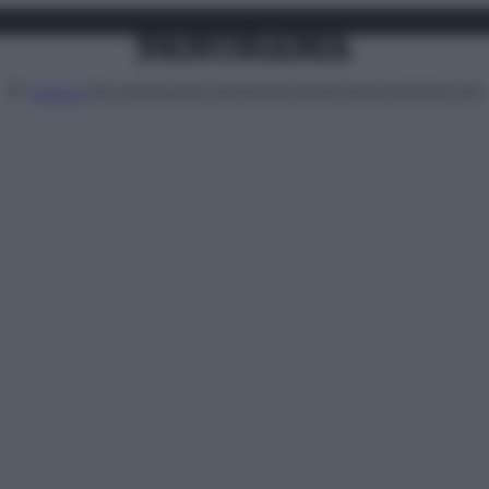
Attualità
Lifestyle
Moda
Video
Podcast
Abbonati
MENU