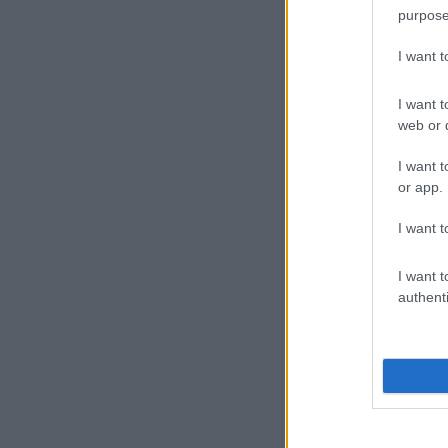
purpose
I want 
I want t
web or d
I want t
or app.
I want t
I want t
authenti