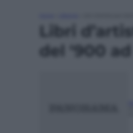
Home
»
Lifestyle
»
Libri d’artista per ba
Libri d’arti
del ‘900 ad
Ri
2
m