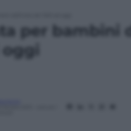
mbini dall’inizio del ‘900 ad oggi
sta per bambini d
 oggi
ta Fenini
3 Ottobre 2013
– Lettura: 1
inuto