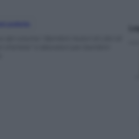
nti preferite
Le
 del volume I Bambini Autori di Libri di
ri d’artista” e laboratori per bambini
o