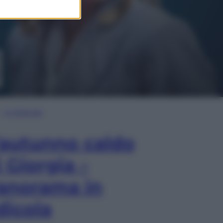
In Edicola
’autunno caldo
i Giorgia –
anorama in
dicola