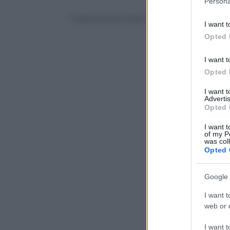
Persona
information 
deny consent
© Riproduzione Riservata
I want t
in below Go
Opted 
I want t
Opted 
I want 
Advertis
Opted 
I want t
of my P
was col
Opted 
Google 
I want t
web or d
I want t