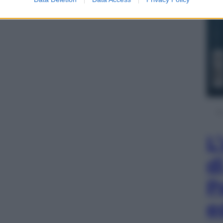
L
d
P
e