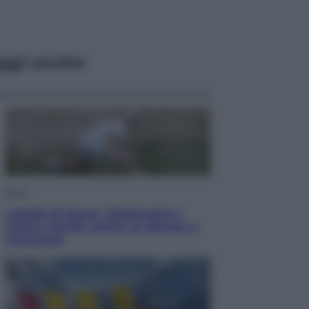
ggi anche
Sport
I dubbi di Sinner, fisioterapia a
Torino: Jannik valuta se giocare a
Cincinnati