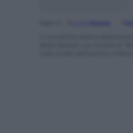
Google
Discover
Fo
Seguici su
In occasione della pubblicazione
Beba Restelli, una mostra di “lib
nello studio dell’autrice a Milan