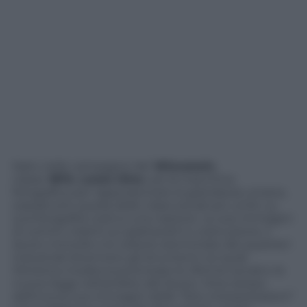
Nato nelle campagne del
Wisconsin
,
classe
1874
,
Lewis Hine
usò la macchina
fotografica per rappresentare la grandezza umana,
soprattutto quella delle classi sociali più umili. La
sua fotografia costruì una nazione. Le sue immagini
di uomini volanti sui grattacieli in costruzione, il
lavoro minorile e le vedute sterminate dei quartieri
industriali divennero gli strumenti coi quali
l’America moderna promosse le riforme sociali e le
nuove leggi nell’ambito del lavoro. Hine stesso
definiva le sue immagini delle “foto-interpretazioni”