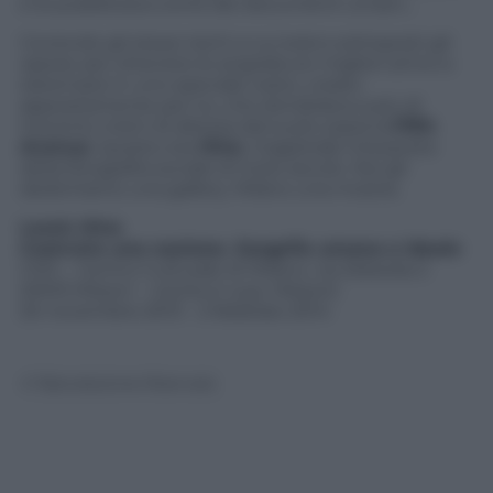
e le pubblicava come dei documenti umani…
Correndo gli stessi rischi a cui erano sottoposti gli
operai: per ottenere le angolature migliori arrivò a
sistemarsi in uno speciale cesto, creato
appositamente per lui, che dondolava a più di
trecento metri di altezza dal suolo sopra la
Fifth
Avenue
. Questo era
Hine
, magistrale interprete
della fotografia sociale di inizio secolo. Noi gli
dedichiamo una gallery. Milano una mostra.
Lewis Hine
Costruire una nazione. Geogrfia umana e ideale
CMC – Centro Culturale di Milano, via Zebedia 2
(MM3 Missori – Uscita in sup. Missori)
20 novembre 2013 – 2 febbraio 2014
© Riproduzione Riservata