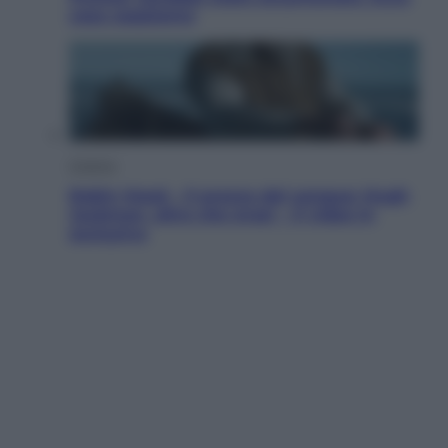
cosa sappiamo
Cinema
Robin Hood – Il prezzo del sangue: Hugh
Jackman, altro che eroe! – Il video in
esclusiva