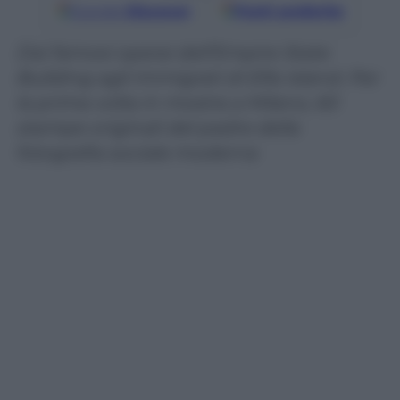
Google
Discover
Fonti preferite
Dai famosi operai dell’Empire State
Building agli Immigrati di Ellis Island. Per
la prima volta in mostra a Milano, 60
stampe originali del padre della
fotografia sociale moderna