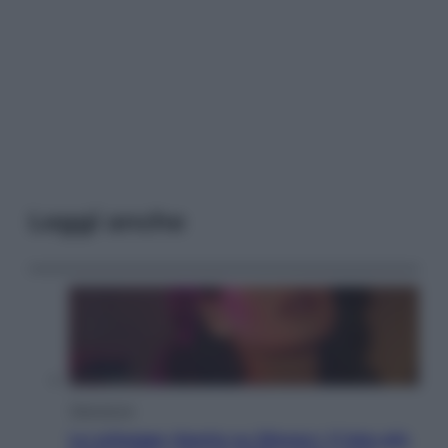
Leggi anche
Televisione
Le schegge riporta su Disney+ il lato più