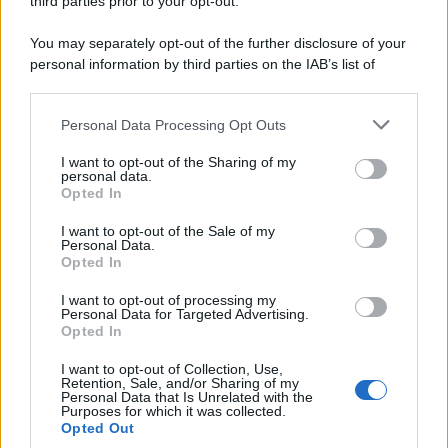
third parties prior to your opt-out.
You may separately opt-out of the further disclosure of your
personal information by third parties on the IAB’s list of
downstream participants.
Personal Data Processing Opt Outs
This information may also be disclosed by us to third parties
on the IAB’s List of Downstream Participants that may further
I want to opt-out of the Sharing of my
disclose it to other third parties.
personal data.
Opted In
Please note that this website/app uses one or more Google
services and may gather and store information including but
I want to opt-out of the Sale of my
Personal Data.
not limited to your visit or usage behaviour. You may click to
Opted In
grant or deny consent to Google and its third-party tags to
use your data for below specified purposes in below Google
I want to opt-out of processing my
consent section.
Personal Data for Targeted Advertising.
Opted In
I want to opt-out of Collection, Use,
Retention, Sale, and/or Sharing of my
Personal Data that Is Unrelated with the
Purposes for which it was collected.
Opted Out