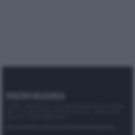
© 2025 – Panorama s.r.l. (Gruppo Società Editrice Italiana
spa) – Via Vittor Pisani 28, 20124 Milano – riproduzione
riservata – P.IVA 10518230965
Attualità
Lifestyle
Moda
Video
Podcast
Abbonati