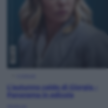
In Edicola
L’autunno caldo di Giorgia –
Panorama in edicola
Sfoglia ora