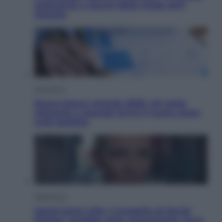
seducente e oscuro della moda anni
Ottanta
Economia
Nuovo bonus energia 2026, chi potrà
ottenerlo e quando arriva il nuovo aiuto
sulle bollette
Televisione
Squid Game USA, il progetto di David
Fincher sarebbe stato accantonato. Ecco