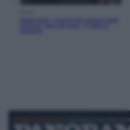
Cinema
Robin Hood – Il prezzo del sangue: Hugh
Jackman, altro che eroe! – Il video in
esclusiva