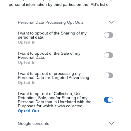
personal information by third parties on the IAB’s list of
downstream participants.
Personal Data Processing Opt Outs
This information may also be disclosed by us to third parties
on the IAB’s List of Downstream Participants that may further
I want to opt-out of the Sharing of my
disclose it to other third parties.
personal data.
Opted In
Please note that this website/app uses one or more Google
services and may gather and store information including but
I want to opt-out of the Sale of my
Personal Data.
not limited to your visit or usage behaviour. You may click to
Opted In
grant or deny consent to Google and its third-party tags to
use your data for below specified purposes in below Google
I want to opt-out of processing my
consent section.
Personal Data for Targeted Advertising.
Opted In
I want to opt-out of Collection, Use,
Retention, Sale, and/or Sharing of my
Personal Data that Is Unrelated with the
Purposes for which it was collected.
Opted Out
Google consents