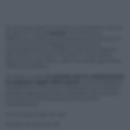
Chi lo ha già visto in concerto sa benissimo che tra
gli album e i live di
Kravitz
c’è un’enorme
differenza. Fondamentalmente perché sul palco il
rocker si diverte a rileggere la sua musica
colorandola di altre tonalità e sfumature rispetto
alle versioni in studio. Il risultato è una miscela
esplosiva di rock, funk e soul che rende ogni show
differente dall’altro.
Qui sotto trovate
la scaletta che ha caratterizzato
le esibizioni degli ultimi giorni
, ma considerata la
versatilità live di Lenny e il repertorio ricco di brani
popolari, appare piuttosto probabile che durante i
live italiani la setlist possa subire qualche
cambiamento.
Are you gonna go my way
Minister of rock and roll