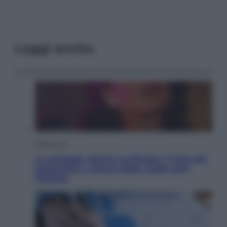
Leggi anche
Televisione
Le schegge riporta su Disney+ il lato più
seducente e oscuro della moda anni
Ottanta