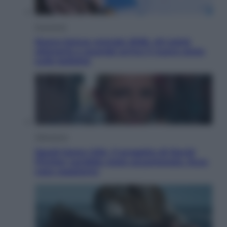
Economia
Nuovo bonus energia 2026, chi potrà
ottenerlo e quando arriva il nuovo aiuto
sulle bollette
Televisione
Squid Game USA, il progetto di David
Fincher sarebbe stato accantonato. Ecco
cosa sappiamo