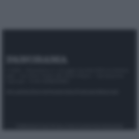
© 2025 – Panorama s.r.l. (Gruppo Società Editrice Italiana
spa) – Via Vittor Pisani 28, 20124 Milano – riproduzione
riservata – P.IVA 10518230965
Attualità
Lifestyle
Moda
Video
Podcast
Abbonati
Preferenze Privacy
Privacy Policy
Cookie Policy
Note legali