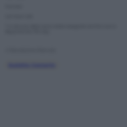
Human
Let love rule
* in alcune date sono state eseguite anche Low e
Beyond the 7th sky
© Riproduzione Riservata
Scaletta Concerto