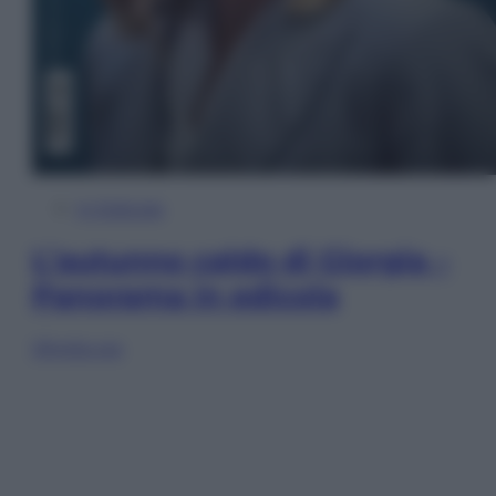
In Edicola
L’autunno caldo di Giorgia –
Panorama in edicola
Sfoglia ora