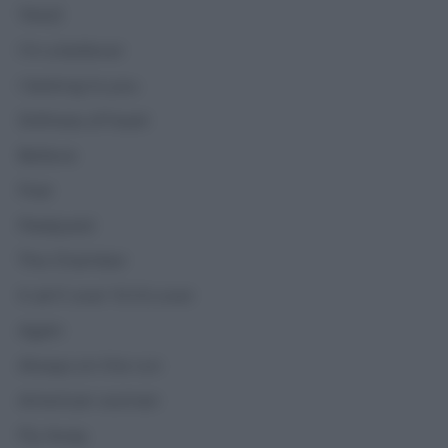
TK421
I’m a believer
I belong to you
Stillness of heart
Believe
Fear
Paralyzed
The Chamber
It ain’t over ‘til it’s over
Again
Always on the run
American woman
Fly Away