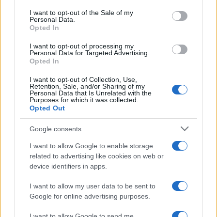
services and may gather and store information including but
I want to opt-out of the Sale of my
Personal Data.
not limited to your visit or usage behaviour. You may click to
Opted In
grant or deny consent to Google and its third-party tags to
use your data for below specified purposes in below Google
I want to opt-out of processing my
consent section.
Personal Data for Targeted Advertising.
Opted In
I want to opt-out of Collection, Use,
Retention, Sale, and/or Sharing of my
Personal Data that Is Unrelated with the
Purposes for which it was collected.
Opted Out
Google consents
I want to allow Google to enable storage
related to advertising like cookies on web or
device identifiers in apps.
I want to allow my user data to be sent to
Google for online advertising purposes.
I want to allow Google to send me