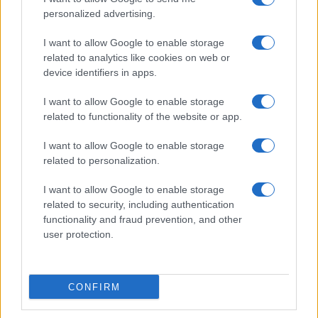
personalized advertising.
I want to allow Google to enable storage
related to analytics like cookies on web or
device identifiers in apps.
I want to allow Google to enable storage
related to functionality of the website or app.
I want to allow Google to enable storage
related to personalization.
I want to allow Google to enable storage
related to security, including authentication
functionality and fraud prevention, and other
user protection.
CONFIRM