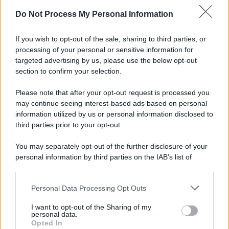
Do Not Process My Personal Information
If you wish to opt-out of the sale, sharing to third parties, or
processing of your personal or sensitive information for
targeted advertising by us, please use the below opt-out
section to confirm your selection.
Please note that after your opt-out request is processed you
may continue seeing interest-based ads based on personal
information utilized by us or personal information disclosed to
third parties prior to your opt-out.
You may separately opt-out of the further disclosure of your
personal information by third parties on the IAB’s list of
downstream participants.
Personal Data Processing Opt Outs
This information may also be disclosed by us to third parties
on the IAB’s List of Downstream Participants that may further
I want to opt-out of the Sharing of my
disclose it to other third parties.
personal data.
Opted In
Please note that this website/app uses one or more Google