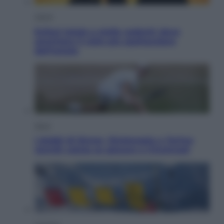
Viaggi
Eclissi totale e stelle cadenti: dove
ammirare il cielo più spettacolare
dell’estate
Sport
I dubbi di Sinner, fisioterapia a Torino:
Jannik valuta se giocare a Cincinnati