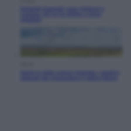
Cronaca
Dolomiti Superski, ecco rimborsi e
voucher: chi ne ha diritto e come
chiederli
Energia
Aiuto! In Italia manca l’energia. I quattro
ostacoli che minacciano il nostro futuro