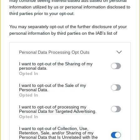
may continue seeing interest-based ads based on personal
information utilized by us or personal information disclosed to
third parties prior to your opt-out.
You may separately opt-out of the further disclosure of your
personal information by third parties on the IAB’s list of
downstream participants.
Personal Data Processing Opt Outs
This information may also be disclosed by us to third parties
on the IAB’s List of Downstream Participants that may further
I want to opt-out of the Sharing of my
disclose it to other third parties.
personal data.
Opted In
Please note that this website/app uses one or more Google
services and may gather and store information including but
I want to opt-out of the Sale of my
Personal Data.
not limited to your visit or usage behaviour. You may click to
Opted In
grant or deny consent to Google and its third-party tags to
use your data for below specified purposes in below Google
I want to opt-out of processing my
consent section.
Personal Data for Targeted Advertising.
Opted In
I want to opt-out of Collection, Use,
Retention, Sale, and/or Sharing of my
Personal Data that Is Unrelated with the