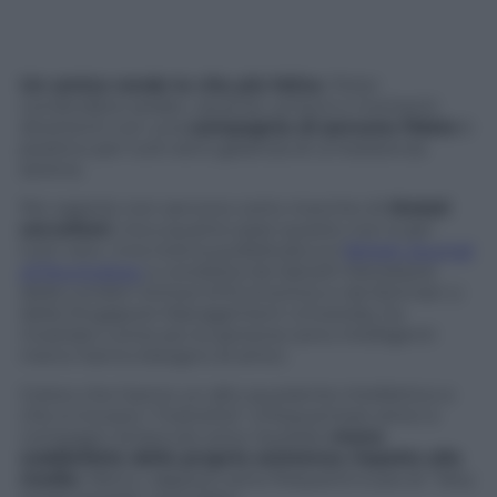
Un amico rende la vita più felice
. Poter
condividere serate, vacanze, scherzi e momenti
divertenti con una
compagnia di persone fidate
è
positivo per tutti ed è garanzia di un’esistenza
serena.
Per saperlo non servono certo ricerche di
titolati
cervelloni
, ma a quanto pare questo non è per
tutti vero. Una ricerca pubblicata sul
British Journal
of Psychology
e condotta da Satoshi Kanazawa
della London School of Economics e da Norman Li
della Singapore Management University ha
mostrato come più le persone sono intelligenti
meno hanno bisogno di amici.
Coloro che hanno un alto quoziente intellettivo e
che si trovano “Costrette” a frequentare amici e
compagni di bevute sono risultate
meno
soddisfatte della propria esistenza rispetto alla
media
. Meno i rapporti sono frequenti e più le “Very