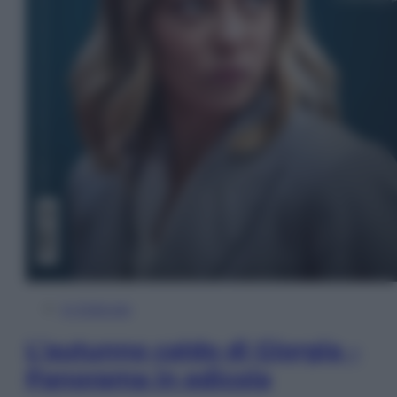
In Edicola
L’autunno caldo di Giorgia –
Panorama in edicola