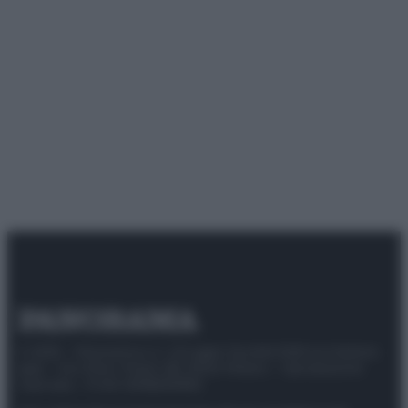
© 2025 – Panorama s.r.l. (Gruppo Società Editrice Italiana
spa) – Via Vittor Pisani 28, 20124 Milano – riproduzione
riservata – P.IVA 10518230965