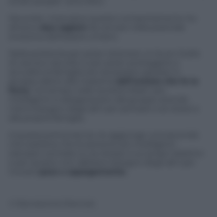
smart people” sono felici.
Secondo i ricercatori questo comportamento ha
almeno
due ragioni
da cercare nella piramide
evolutiva dell’essere umano.
Nella preistoria per poter ottenere un buon livello
di caccia e raccolto e per poter proteggere e
accudire la famiglia era necessario operare in
gruppo dietro alla massima
dell’unione che fa la
forza
. Col tempo nelle società tribali i più
intelligenti si sdoganavano dal gruppo avendo
meno bisogno degli altri per pensare a se stessi e
alla propria famiglia.
A questa prima tesi se ne aggiunge una seconda
che sostiene che le persone più intelligenti
sianopiù centrate su se stesse e sui propri obiettivi
e per questo non abbiano bisogno degli altri per
trovare
pace e appagamento.
© Riproduzione Riservata