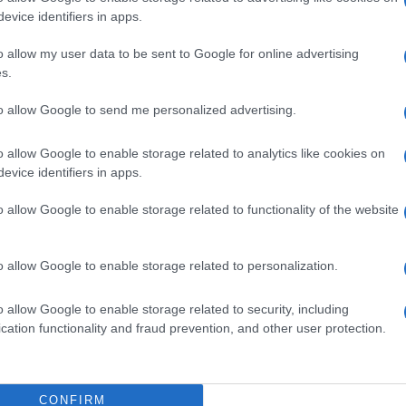
evice identifiers in apps.
ccaduto con Mourinho, Stramaccioni non ha avuto la
ruppo di lavoro. Il portoghese si scontrava con
iaccati recuperavano sempre (ricordate Sneijder?).
o allow my user data to be sent to Google for online advertising
sono parse slegate. Anche Mancini aveva avuto di
s.
to allow Google to send me personalized advertising.
a squadra comporta la vendita dei giovani già
Primavera?
o allow Google to enable storage related to analytics like cookies on
l’ultima sessione di gennaio, Livaja. Evidenti
evice identifiers in apps.
sentito a Moratti di mettere a bilancio ogni anno
e voci positive in una gestione economica
o allow Google to enable storage related to functionality of the website
stri giocatori?
o allow Google to enable storage related to personalization.
ate alla Juventus che ha pagato lo stipendio di
o. Quando i salari sono così alti c’è solo la strada
o allow Google to enable storage related to security, including
l’Inter.
cation functionality and fraud prevention, and other user protection.
crollati alla situazione attuale. La causa è da
ri di questo periodo?
ecessità di Moratti di cominciare da subito a
CONFIRM