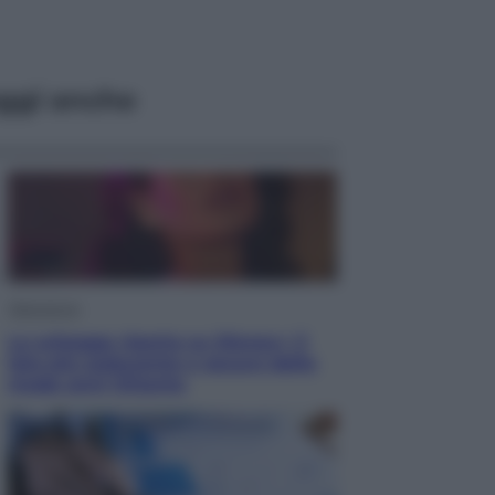
ggi anche
Televisione
Le schegge riporta su Disney+ il
lato più seducente e oscuro della
moda anni Ottanta