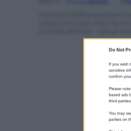
Google
Discover
Fo
Seguici su
Inter fuori dall’Europa dopo 14 
medici: ecco cosa i tifosi hanno 
sconfitte dell’Inter – tutti gli inf
Do Not Pr
If you wish 
sensitive in
confirm your
Please note
based ads b
third parties
You may sepa
parties on t