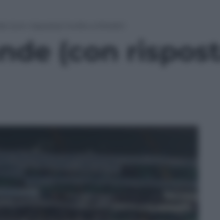
 (con risposta) rivolte a Moratti
de (con risposta