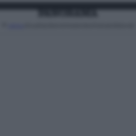
Attualità
Lifestyle
Moda
Video
Podcast
Abbonati
MENU