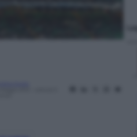
Le
ndrea Soglio
 Maggio 2013
– Lettura: 5
inuti