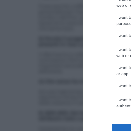
web or d
Forse perché, a differenza di quanto a
personalità per imporsi all’interno del g
Combi e alla fine i giocatori, anche acc
I want t
Quest’anno area tecnica e area medica 
purpose
che lamentarsi.
I want 
3) Perché il progetto di svecchiare l
presenti in rosa o provenienti dalla 
I want t
Il riferimento è a Balotelli, Destro e, nel
web or d
controsensi. Però questa politica ha con
importanti plusvalenze. Una delle poch
I want t
deficitaria.
or app.
4) Che senso ha svendere sempre i no
I want t
Accusa ingenerosa. Accade a tutti. Pens
Iaquinta e Amauri fino all’ultimo centesim
I want t
della cessione in saldo. Non vale solo per 
authenti
5) 2010-2013. Dal tetto del mondo si è 
attribuire tutta a giocatori e allenato
Certamente no. La causa è anche nella n