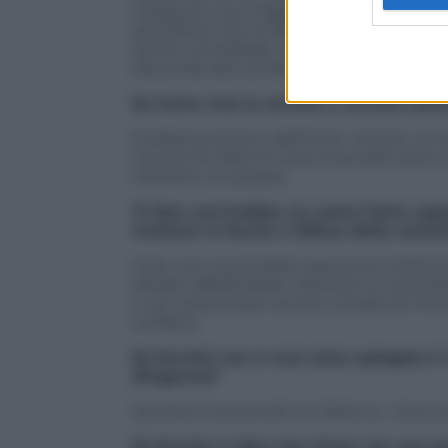
inseguire una maggiore sostenibilità eco
preceduto da tre bilanci con un passivo 
anche considerati i problemi della Saras. 
discende dal cambio di politica.
6) Come mai la società è sempre pass
Problema storico dell’Inter. Irrisolto. A
ma anche Mancini aveva lavorato bene d
mettere una pezza.
7) Non servirebbe un uomo forte capace
mettere la faccia a difesa della societ
Cioè, non si potrebbe assumere direttame
Moratti affiderebbe volentieri a Leonard
e con poteri pieni anche a livello di imm
a Milano.
8) Perché non è mai stato spiegato il
dirigenza?
Questioni personali con Branca. I due p
9) Perché si dice che l’Inter sia una