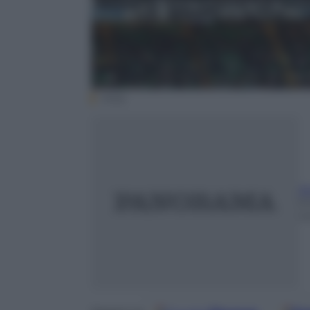
Ansa
A
9
m