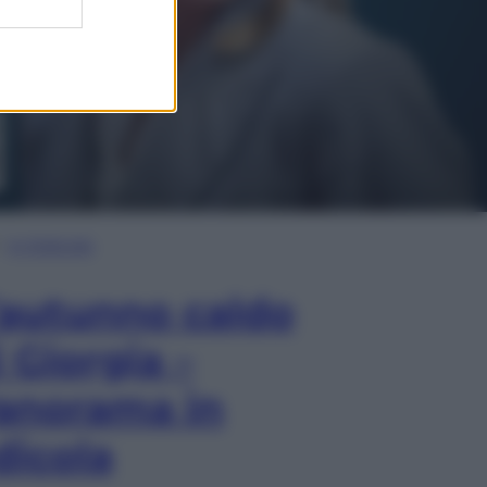
In Edicola
’autunno caldo
i Giorgia –
anorama in
dicola