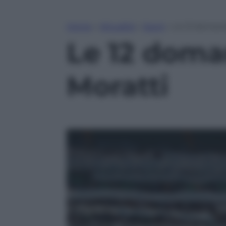
Home
»
Attualità
»
Sport
»
Le 12 domande
Le 12 doman
Moratti