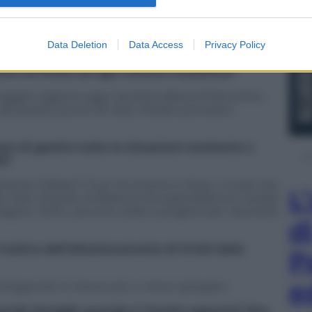
nomica nella gestione del club. Il Triplete è stato
complessivo da -510 milioni di euro. Insostenibile
Gli errori ci sono stati (Gasperini), ma molto
Data Deletion
Data Access
Privacy Policy
iva di fronte ad ogni attacco mediatico?
 maggior ragione oggi. Società orfana di Mourinho,
a questo punto di vista. Moratti proverà a
 di gestire tutte le situazioni societarie e
à?
nte Galliani? Fuor di scherzo è, forse, il ruolo che
L
o. Non al posto di Branca ma sopra Branca e Ausilio
agine. Certo, servono soldi e progetti per riportarlo
d
 motivo dell’allontanamento di Oriali dalla
P
e
rotagonisti lo hanno più o meno spiegato.
 grande famiglia quando è l’esatto opposto? Non