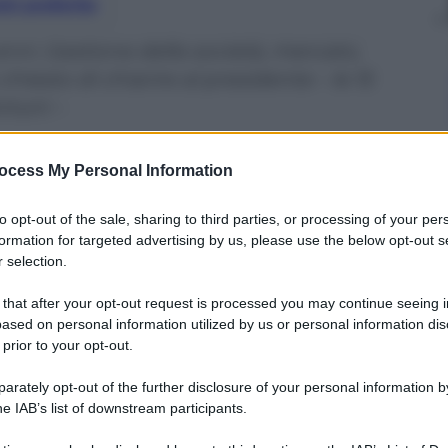
nti preferite
anni. Gestione della società, mercato,
chiesto di chiarire al presidente – le 15
ortuni –
ocess My Personal Information
to opt-out of the sale, sharing to third parties, or processing of your per
formation for targeted advertising by us, please use the below opt-out s
 selection.
 that after your opt-out request is processed you may continue seeing i
ased on personal information utilized by us or personal information dis
 prior to your opt-out.
rately opt-out of the further disclosure of your personal information by
he IAB’s list of downstream participants.