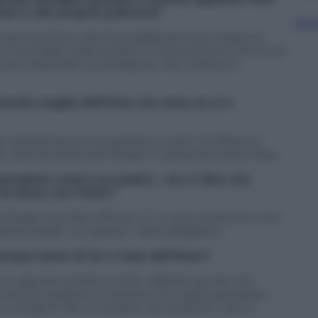
essi e alla propria poltrona?
Sfog
tti per la prima volta ha pubblicamente messo in
intoccabili nella società. Il rinnovamento anche al
o ed è destinato a proseguire. Non esistono
onda maglia dell’Inter sia rossa se si è
l marketing sono superiori a tutto? Ai tifosi tra
e. Quindi scelta (di Moratti in persona) indovinata.
 Champions come suo padre… ora si dice che
 Va bene, ma l’Inter?
 Moratti può fare all’Inter. E’ un atto d’amore e non
interesse. Su questo i tifosi sbagliano.
sempre bene di lei e male dell’Inter?
ignore a livello di stile. Difficile quindi che
anche se qualche eccezione c’è e basta ascoltare
 dirigenti fanno la parte dei poliziotti cattivi.