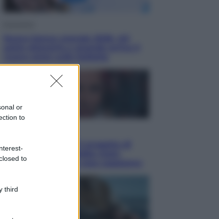
Economia
Nuovo bonus energia 2026, chi
potrà ottenerlo e quando arriva il
nuovo aiuto sulle bollette
sonal or
ection to
Televisione
Squid Game USA, il progetto di
nterest-
David Fincher sarebbe stato
closed to
accantonato. Ecco cosa sappiamo
 third