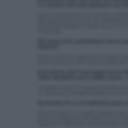
si è accorto che tutti pensano a se st
Certo che Moratti se n’è accorto e infa
discussione alcuni ruoli che sembravano 
di fuori del campo è iniziato da un ann
intoccabili.
10) Come si fa a permettere che la sec
interisti?
Come si fa a non capire che le ragioni de
l’altro è piaciuta ed è stata venduta ben
11) Si diceva che il suo sogno era la
l’altro desiderio sia lo stadio nuovo…
Lo stadio nuovo è il regalo più bello che
un distacco. E’ programmazione e non dis
12) Perché chi va via dall’Inter parla 
Perché Moratti è un padre-padrone ed un s
qualcuno abbia scontri diretti con lui (
Gasperini e Benitez), mentre spesso i suoi