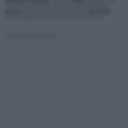
all’isola di Boracay
, mentre l’
Italia
conquista un
meritatissimo terzo posto con la meravigliosa
Ischia
unica isola europea insieme a
Santorini
(quinta classificata) a far parte della top ten.
© Riproduzione Riservata