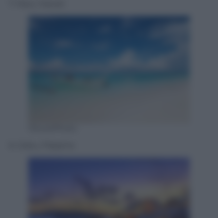
7. Maui, Hawaii
IStockPhoto
6, Cebu, Filippine