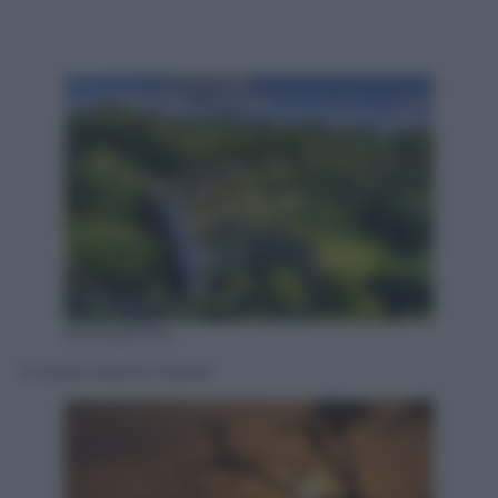
Istockphoto
9. Kauai Island, Hawaii