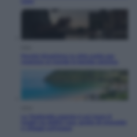
tutto
Esteri
Perché Hiroshima: la città scelta per
mostrare al mondo la bomba atomica
Viaggi
La Thailandia segreta è sul mare: 8
luoghi tra delfini rosa, grotte di smeraldo
e villaggi sull’acqua