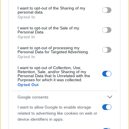
on the IAB’s List of Downstream Participants that may further
I want to opt-out of the Sharing of my
disclose it to other third parties.
personal data.
Opted In
Please note that this website/app uses one or more Google
services and may gather and store information including but
I want to opt-out of the Sale of my
Personal Data.
not limited to your visit or usage behaviour. You may click to
Opted In
grant or deny consent to Google and its third-party tags to
use your data for below specified purposes in below Google
I want to opt-out of processing my
consent section.
Personal Data for Targeted Advertising.
Opted In
I want to opt-out of Collection, Use,
Retention, Sale, and/or Sharing of my
Personal Data that Is Unrelated with the
Purposes for which it was collected.
Opted Out
Google consents
I want to allow Google to enable storage
related to advertising like cookies on web or
device identifiers in apps.