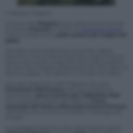
1. Palawan, Filippine
Si trova nelle
Filippine
la più bella isola del mondo.
Si chiama
Palawan
e i lettori di
Travel and Leisure
l’hanno votata come
atollo esotico pià magico del
globo
.
Del resto come dargli torto: acque blu, sabbie
bianche e il fiume sotterraneo più lungo al mondo
hanno reso questo luogo d’incanto meta preferita
da tanti vip e location perfetta per film del calibro di
Bourne Legacy
,
The Beach
e
Il mondo non basta.
Non solo: degli 8 siti nelle Filippine che sono
Patrimonio dell’Unesco
, due sono proprio su
quest’isola: il
parco marino del Tubbataha Reef
con i suoi atolli corallini (dal 1993), e il
Parco
nazionale del fiume sotterraneo Puerto-Princesa
(dal 2000), che è anche una delle 7 meraviglie del
mondo.
La medaglia d’argento resta nelle Filippine grazie