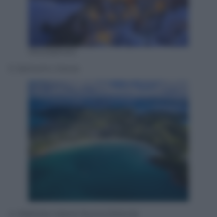
IStockphoto
5. Santorini, Grecia
4. Waiheke Island, Nuova Zelanda