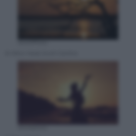
IstockPhoto
8. Hilton Head, South Carolina
Istockphoto