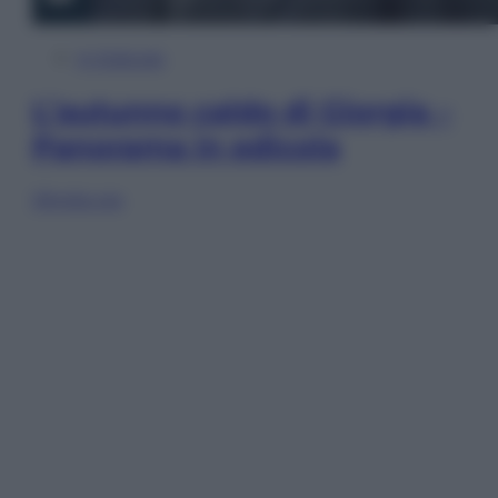
In Edicola
L’autunno caldo di Giorgia –
Panorama in edicola
Sfoglia ora