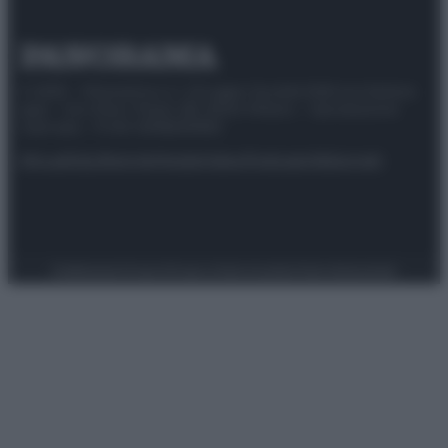
© 2025 – Panorama s.r.l. (Gruppo Società Editrice Italiana
spa) – Via Vittor Pisani 28, 20124 Milano – riproduzione
riservata – P.IVA 10518230965
Attualità
Lifestyle
Moda
Video
Podcast
Abbonati
Preferenze Privacy
Privacy Policy
Cookie Policy
Note legali