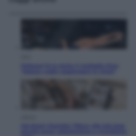
Sport
Pellacani fa la storia: 5 medaglie d’oro
“Adesso voglio raggiungere le cinesi”
Lifestyle
Dal blush Charlotte Tilbury alle tote bag:
perché ormai collezioniamo e rivendiamo