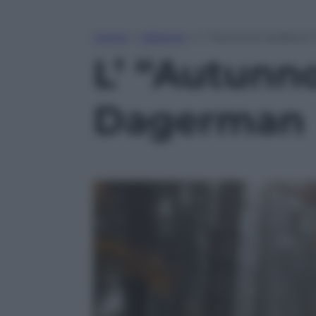
Home
»
Lifestyle
»
L’ “Autunno tedesco”
L’ “Autunno
Dagerman