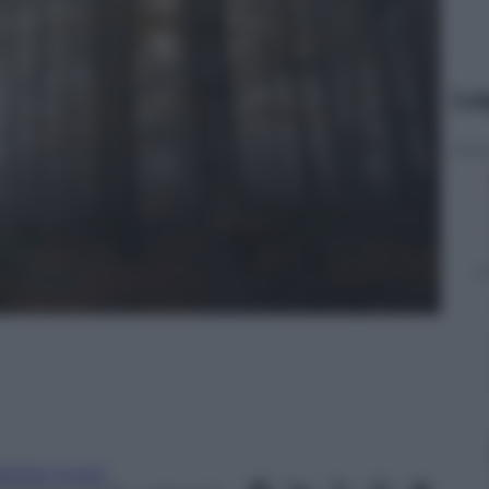
Le
atilde Quarti