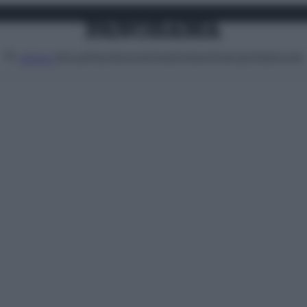
Attualità
Lifestyle
Moda
Video
Podcast
Abbonati
MENU