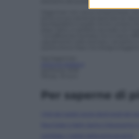
bestiame del presente.
Dagerman non cerca compromessi, non u
sente la sua coscienza sporcarsi se racc
bombardanti e quelle rovine umane c
dopo l’altro, in perfetto accordo con il 
“La sofferenza meritata non è meno diffi
ugualmente nello stomaco, nel petto e n
questa breve frase che bisogna leggere e
Sig Dagerman
Autunno tedesco
Iperborea, 2018
159 pp., 16 euro
Per saperne di p
I figli dei nazisti: storie degli eredi dei 
Paul Celan e Nelly Sachs: il Novecento 
Lichtblau, I nazisti della porta accanto