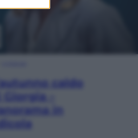
In Edicola
’autunno caldo
i Giorgia –
anorama in
dicola