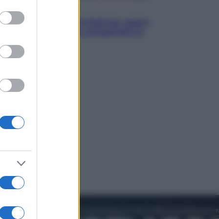
to grant or
Televisione
ed purposes
Estate da anime: 10 titoli per capire
il fenomeno che ha conquistato la
cultura pop