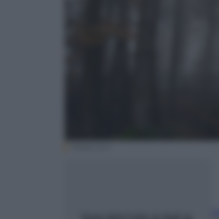
Pexels.com
M