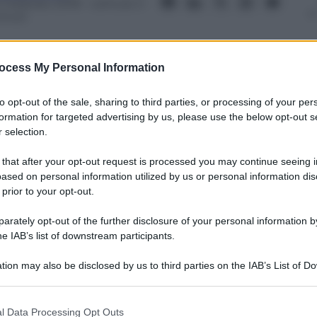
2 Febbraio 2018
– Lettura: 3
inuti
ocess My Personal Information
to opt-out of the sale, sharing to third parties, or processing of your per
nti preferite
formation for targeted advertising by us, please use the below opt-out s
 selection.
ia all’indomani della Seconda guerra
 that after your opt-out request is processed you may continue seeing i
cerato dalla miseria e dalle
ased on personal information utilized by us or personal information dis
 prior to your opt-out.
rately opt-out of the further disclosure of your personal information by
he IAB’s list of downstream participants.
tion may also be disclosed by us to third parties on the IAB’s List of 
 that may further disclose it to other third parties.
 that this website/app uses one or more Google services and may gath
l Data Processing Opt Outs