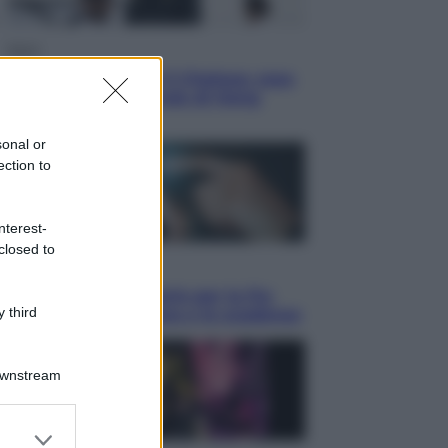
Sport
La Juventus batte il Chelsea: cosa
ha detto l’amichevole di Hong
Kong
sonal or
ection to
nterest-
closed to
Economia
IT Wallet obbligatorio per la Pa:
 third
cos’è, come funziona e le scadenze
Downstream
er and store