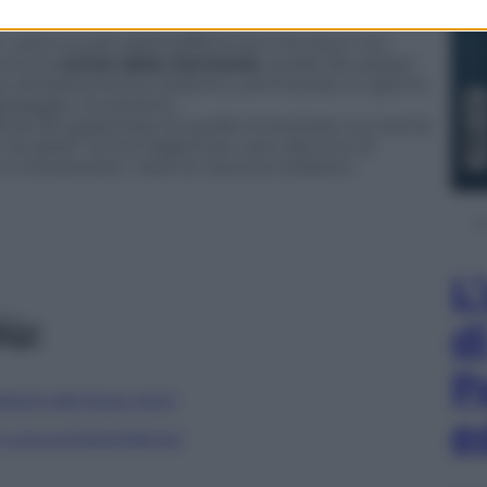
sa lo scudo dell’indifferenza e dunque non
onta le
rovine della Germania
, quelle dei palazzi
he semplicemente esistono, sommando un giorno
paesaggio circostante.
cile da sopportare di quella immeritata, la si sente
ei piedi” scrive Dagerman, ed è alla luce di
 interpretare i testi di
Autunno tedesco
.
L
iù:
d
P
gerarchi del terzo reich
e
in una corrispondenza