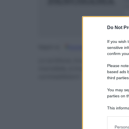
1
m
Do Not Pr
If you wish 
Google
Discover
Fo
Seguici su
sensitive in
confirm your
Lo scrittore, inviato in German
Please note
mondiale, si trova in un paese la
based ads b
contraddizioni
third parties
You may sepa
parties on t
This informa
Participants
Please note
Persona