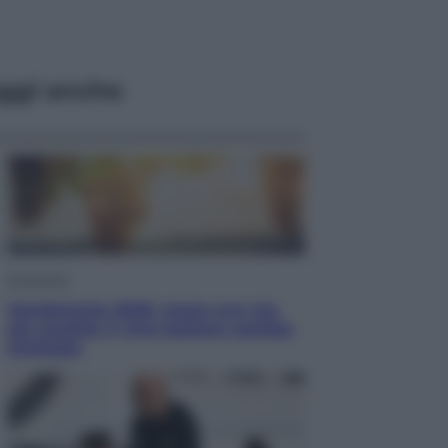
ggi anche
Economia
Vendemmia 2026, meno uva ma
più qualità: il vino italiano cambia
strategia