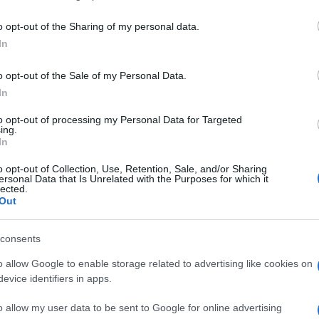
including but not limited to your visit or usage behaviour. You may click 
 to Google and its third-party tags to use your data for below specifi
o opt-out of the Sharing of my personal data.
ogle consent section.
In
o opt-out of the Sale of my Personal Data.
In
to opt-out of processing my Personal Data for Targeted
ing.
ania
nell’autunno del
1946
, per conto di un
In
letteralmente – allo sbando. Poveri fino allo
trate da un’acqua piovana che arriva alle caviglie,
o opt-out of Collection, Use, Retention, Sale, and/or Sharing
se diviso in settori, i tedeschi sono un popolo
ersonal Data that Is Unrelated with the Purposes for which it
lected.
tarsela, questa fine, e, all’indomani della
Seconda
Out
ndizioni storiche che li hanno portati fin lì. Gli altri
 “prima” sotto i bombardamenti, in guerra, con
consents
e racconta negli articoli raccolti in
Autunno
aggio 1947, ora pubblicato in Italia da Iperborea.
o allow Google to enable storage related to advertising like cookies on
evice identifiers in apps.
ombono sui giornalisti – Dagerman è, di fatto, uno
 antinazista
, sposo di una profuga tedesca, Stig
ente libera da giudizi, per raccontare e per
o allow my user data to be sent to Google for online advertising