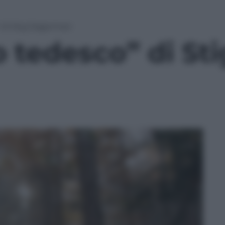
 di Stig Dagerman
 tedesco” di Sti