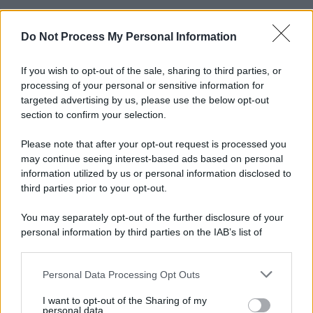
Do Not Process My Personal Information
If you wish to opt-out of the sale, sharing to third parties, or
processing of your personal or sensitive information for
targeted advertising by us, please use the below opt-out
section to confirm your selection.
Please note that after your opt-out request is processed you
may continue seeing interest-based ads based on personal
information utilized by us or personal information disclosed to
third parties prior to your opt-out.
You may separately opt-out of the further disclosure of your
personal information by third parties on the IAB’s list of
downstream participants.
Personal Data Processing Opt Outs
This information may also be disclosed by us to third parties
on the IAB’s List of Downstream Participants that may further
I want to opt-out of the Sharing of my
disclose it to other third parties.
personal data.