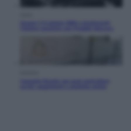
Musica
Queen: il 9 agosto 1986 a Knebworth
l’ultimo concerto con Freddie Mercury
Economia
Cassetto fiscale: ora puoi controllare
avvisi, pagamenti e pratiche online