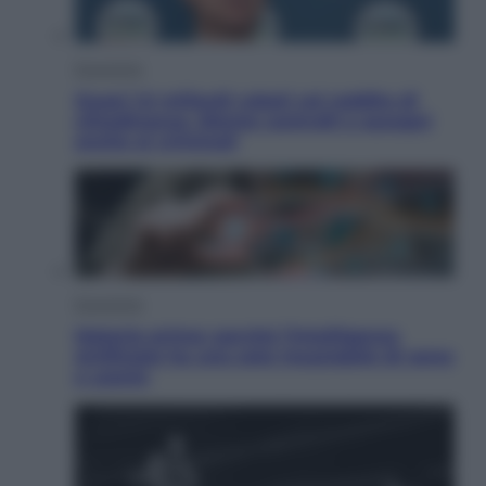
Economia
Quasi 1,5 miliardi rubati col reddito di
cittadinanza. Niente controlli e assegni
anche ai criminali
Economia
Materie prime: perché l’Intelligenza
Artificiale ha una sete insaziabile di rame
e uranio