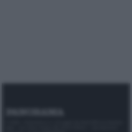
© 2025 – Panorama s.r.l. (Gruppo Società Editrice Italiana
spa) – Via Vittor Pisani 28, 20124 Milano – riproduzione