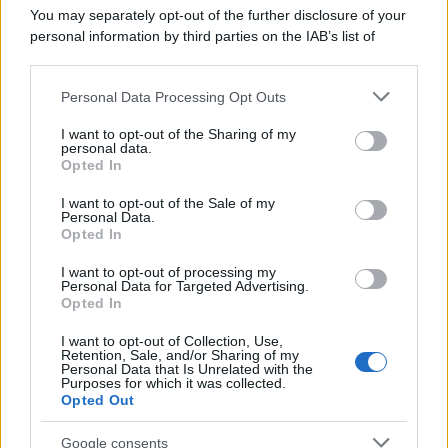
You may separately opt-out of the further disclosure of your
personal information by third parties on the IAB’s list of
downstream participants.
Personal Data Processing Opt Outs
This information may also be disclosed by us to third parties
on the IAB’s List of Downstream Participants that may further
I want to opt-out of the Sharing of my
disclose it to other third parties.
personal data.
Opted In
Please note that this website/app uses one or more Google
services and may gather and store information including but
I want to opt-out of the Sale of my
Personal Data.
not limited to your visit or usage behaviour. You may click to
Opted In
grant or deny consent to Google and its third-party tags to
use your data for below specified purposes in below Google
I want to opt-out of processing my
consent section.
Personal Data for Targeted Advertising.
Opted In
I want to opt-out of Collection, Use,
Retention, Sale, and/or Sharing of my
Personal Data that Is Unrelated with the
Purposes for which it was collected.
Opted Out
Google consents