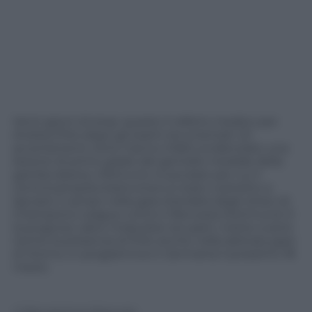
Venti giorni di stop: questo il referto medico per
Andrea Pirlo dopo gli esami strumentali. Gli
accertamenti clinici hanno infatti evidenziato una
lesione di primo grado del gemello mediale della
gamba destra, infortunio muscolare per cui il
centrocampista bianconero è stato costretto a
lasciare il campo nella gara d’andata degli ottavi di
Champions League contro il Borussia Dortmund. E
la prognosi, salvo miracolosi recuperi, mette a serio
rischio la presenza di Pirlo anche nella delicata gara
di ritorno, in programma in Germania il prossimo 18
marzo.