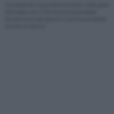
Il problema muscolare emerso nella gara
d’andata con il Dortmund potrebbe
tenere fuori dai giochi il centrocampista
anche al ritorno