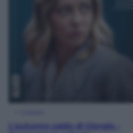
In Edicola
L’autunno caldo di Giorgia –