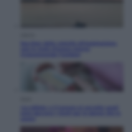
Lifestyle
Sea-Doo: dalla velocità all’esplorazione,
così le moto d’acqua stanno
rivoluzionando l’outdoor
Salute
«La pillola» e il tumore al cervello: quali
sono davvero i rischi per le donne che la
usano