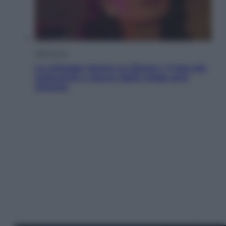
Televisione
Le schegge riporta su Disney+ il lato più
seducente e oscuro della moda anni
Ottanta