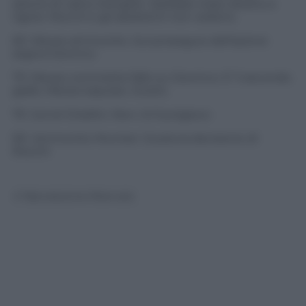
azione di calcio d’angolo. Sarebbe rosso diretto e
rigore. Rocchi e gli assistenti non vedono
65′. Mexes ammonito. Sul proseguio dell’azione
segna Giovinco
73′. Mexes commette fallo su Giovinco. E’ il secondo
giallo. Mexes espulso. Giusto.
75′. Gol di Chiellini. Non c’è fuorigioco
90′. Ammonito Muntari. Giusta la decisione di
Rocchi
© Riproduzione Riservata