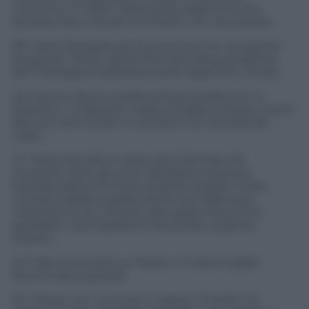
convince. E’ infatti l’attaccante argentino che
sembra voler cercare il contatto con l’avversario
18′. Calcio d’angolo per la Juventus con occasione
da gol per Tevez. Azione fermata dal guardalinee
per il fuorigioco dell’attaccante argentino. Giusto
22. Faccia a faccia a palla lontana tra Bonucci e
Robinho. Il milanista, colpito al labbro finisce a terra.
Bonucci ammonito. Il contatto non sembra da
rosso
41′. Tevez lanciato in area viene fermato da
Constant sotto gli occhi dell’arbitro di porta.
Sembra rigore ma resta qualche dubbio. Forse
contatto spalla a spalla, anche se il difensore
rossonero è, pur di poco, alle spalle. Rocchi ha
guardato i suoi assistenti ed esitato qualche
istante…
47′ Fallo di Muntari su Padoin. Ci stava il giallo.
Rocchi lascia giocare
50′. Mexes con un pugno colpisce Chiellini su