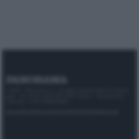
© 2025 – Panorama s.r.l. (Gruppo Società Editrice Italiana
spa) – Via Vittor Pisani 28, 20124 Milano – riproduzione
riservata – P.IVA 10518230965
Attualità
Lifestyle
Moda
Video
Podcast
Abbonati