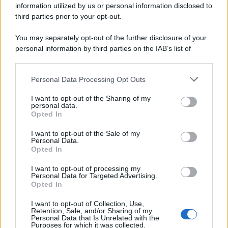
information utilized by us or personal information disclosed to
third parties prior to your opt-out.
You may separately opt-out of the further disclosure of your
personal information by third parties on the IAB’s list of
downstream participants.
Personal Data Processing Opt Outs
This information may also be disclosed by us to third parties
on the IAB’s List of Downstream Participants that may further
I want to opt-out of the Sharing of my
disclose it to other third parties.
personal data.
Opted In
Please note that this website/app uses one or more Google
services and may gather and store information including but
I want to opt-out of the Sale of my
Personal Data.
not limited to your visit or usage behaviour. You may click to
Opted In
grant or deny consent to Google and its third-party tags to
use your data for below specified purposes in below Google
I want to opt-out of processing my
consent section.
Personal Data for Targeted Advertising.
Opted In
I want to opt-out of Collection, Use,
Retention, Sale, and/or Sharing of my
Personal Data that Is Unrelated with the
Purposes for which it was collected.