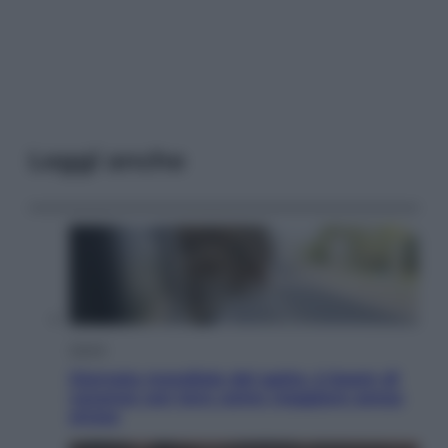
Leggi anche
Viaggi
Giornata mondiale del gatto, è boom di
vacanze con loro: come viaggiare senza
stress