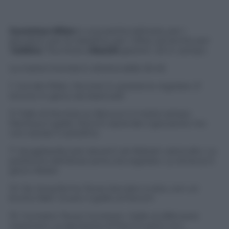
Juventus-Milan
è una partita delicata: per i
giocatori, per la classifica, per i tifosi, ed anche per
l’
arbitro
. Toccherà a
Rocchi
gestire i 22 in campo.
La nostra moviola in diretta dalle 20.45
1′. Gol del Milan. Muntari in posizione regolare. E’
tenuto in gioco da Asamoah
3′. Fallo di Muntari su Bonucci a metà campo.
Meritava il giallo. Rocchi riprende il giocatore me
non estrae il cartellino
7′. Quagliarella solo davanti ad Abbiati calcia alto. La
posizione dell’attaccante era regolare. Lo teneva in
gioco Abate
13′. De Jong ferma Tevez lanciato a rete, con un
brutto fallo. Giusto il giallo di Rocchi
15′. Contatto Tevez-Constant. Giallo al difensore
rossonero. La decisione di Rocchi però non