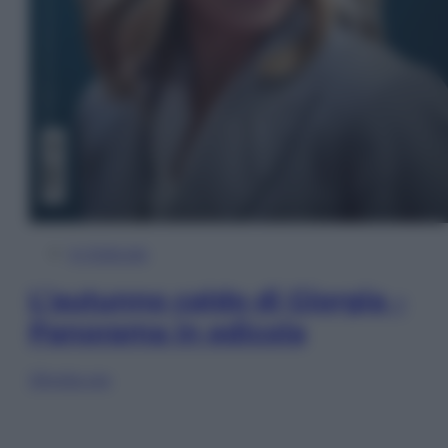
In Edicola
L’autunno caldo di Giorgia –
Panorama in edicola
Sfoglia ora