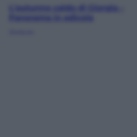
L’autunno caldo di Giorgia –
Panorama in edicola
Sfoglia ora