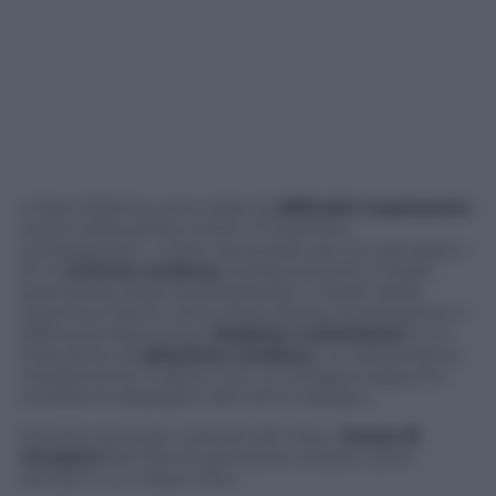
A dare l’allarme sono state le
difficoltà respiratorie
avute nella partita contro il Frosinone,
conseguenza – come riscontrato poi con gli esami –
di un’
aritmia cardiaca
risoltasi quindi in modo
spontanea: dopo quell’episodio, i medici della
Juventus hanno comunque deciso di sottoporre il
difensore bianconero
Stephan Lichtsteiner
a un
intervento di
ablazione cardiaca
, un trattamento
mediamente invasivo con cui vengono appunto
corrette le alterazioni del ritmo cardiaco.
Sempre secondo i sanitari del club, i
tempi di
recupero
del 31enne giocatore svizzero sono
stimati in un mese circa.