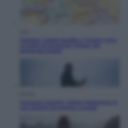
Esteri
Pakistan, Arabia Saudita e Turchia verso
un patto di sicurezza: l’intesa che
preoccupa Israele
Attualità
Francesco Guccini, l’ultimo Maestrone: le
sue canzoni ora entrino a scuola