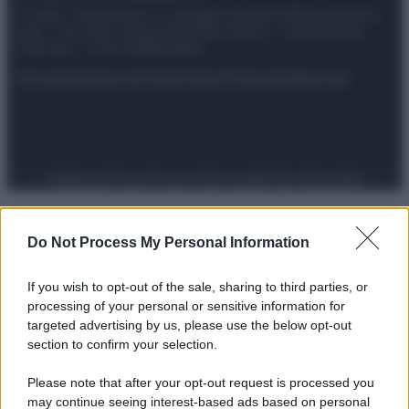
© 2025 – Panorama s.r.l. (Gruppo Società Editrice Italiana
spa) – Via Vittor Pisani 28, 20124 Milano – riproduzione
riservata – P.IVA 10518230965
Attualità
Lifestyle
Moda
Video
Podcast
Abbonati
Preferenze Privacy
Privacy Policy
Cookie Policy
Note legali
Do Not Process My Personal Information
If you wish to opt-out of the sale, sharing to third parties, or
processing of your personal or sensitive information for
targeted advertising by us, please use the below opt-out
section to confirm your selection.
Please note that after your opt-out request is processed you
may continue seeing interest-based ads based on personal