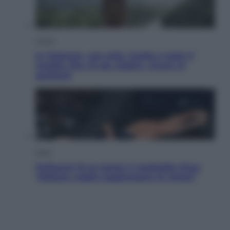
Viaggi
In Vietnam, con stile. Guida a tutto il
meglio che c’è da vedere, vivere (e
gustare)
Sport
Pellacani fa la storia: 5 medaglie d’oro
“Adesso voglio raggiungere le cinesi”