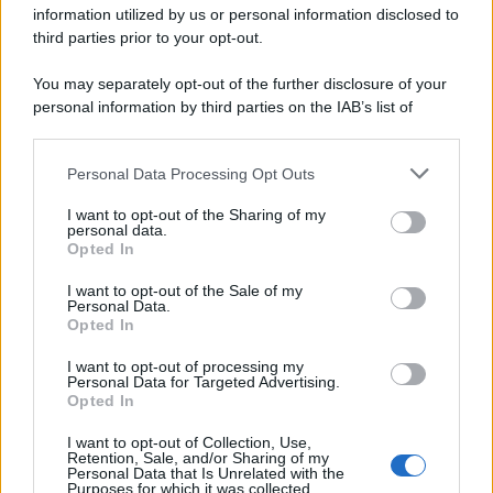
information utilized by us or personal information disclosed to
third parties prior to your opt-out.
You may separately opt-out of the further disclosure of your
personal information by third parties on the IAB’s list of
downstream participants.
Personal Data Processing Opt Outs
This information may also be disclosed by us to third parties
on the IAB’s List of Downstream Participants that may further
I want to opt-out of the Sharing of my
disclose it to other third parties.
personal data.
Opted In
Please note that this website/app uses one or more Google
services and may gather and store information including but
I want to opt-out of the Sale of my
Personal Data.
not limited to your visit or usage behaviour. You may click to
Opted In
grant or deny consent to Google and its third-party tags to
use your data for below specified purposes in below Google
I want to opt-out of processing my
consent section.
Personal Data for Targeted Advertising.
Opted In
I want to opt-out of Collection, Use,
Retention, Sale, and/or Sharing of my
Personal Data that Is Unrelated with the
Purposes for which it was collected.