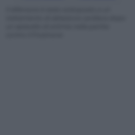
Il difensore è stato sottoposto a un
trattamento di ablazione cardiaca dopo
un episodio di aritmia nella partita
contro il Frosinone