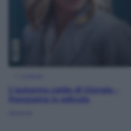
In Edicola
L’autunno caldo di Giorgia –
Panorama in edicola
Sfoglia ora