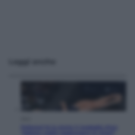
Leggi anche
Sport
Pellacani fa la storia: 5 medaglie d’oro
“Adesso voglio raggiungere le cinesi”