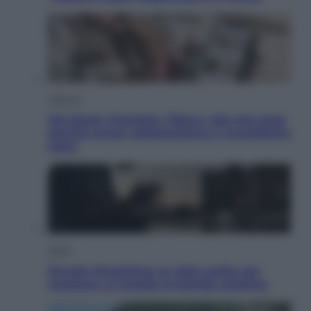
Lifestyle
Dal blush Charlotte Tilbury alle tote bag:
perché ormai collezioniamo e rivendiamo
tutto
Esteri
Perché Hiroshima: la città scelta per
mostrare al mondo la bomba atomica