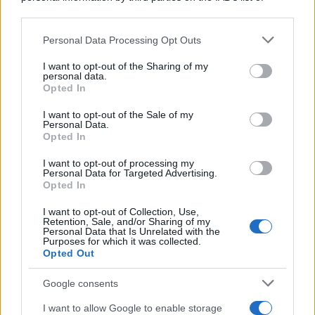
downstream participants.
Personal Data Processing Opt Outs
This information may also be disclosed by us to third parties
on the IAB’s List of Downstream Participants that may further
I want to opt-out of the Sharing of my
disclose it to other third parties.
personal data.
Opted In
Please note that this website/app uses one or more Google
services and may gather and store information including but
I want to opt-out of the Sale of my
Personal Data.
not limited to your visit or usage behaviour. You may click to
Opted In
grant or deny consent to Google and its third-party tags to
use your data for below specified purposes in below Google
I want to opt-out of processing my
consent section.
Personal Data for Targeted Advertising.
Opted In
I want to opt-out of Collection, Use,
Retention, Sale, and/or Sharing of my
Personal Data that Is Unrelated with the
Purposes for which it was collected.
Opted Out
Google consents
I want to allow Google to enable storage