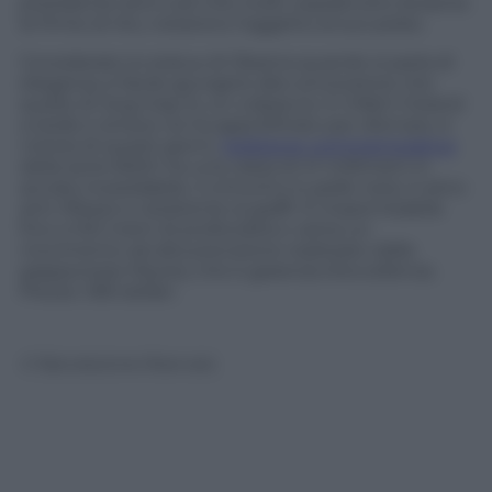
presidente ed è così che molti, soprattutto durante
le firme di rito, notarono l’oggetto al suo polso.
Considerato lo status di Obama quando si parla di
eleganza, è facile giungere alla conclusione che
quello di Jorg Gray fu un colpaccio. E infatti il brand
a stelle e strisce ne ha approfittato per sfornare, è
notizia di questi giorni,
l’edizione commemorativa
della serie 6500: ha una cassa di 41 millimetri in
acciaio inossidabile, il cinturino in pelle nera, il vetro
anti riflesso e resistente ai graffi. È impermeabile
fino a 100 metri di profondità e vanta un
movimento ad alta precisione realizzato dalla
giapponese Miyota, che è garanzia d’eccellenza.
Prezzo: 395 dollari.
© Riproduzione Riservata