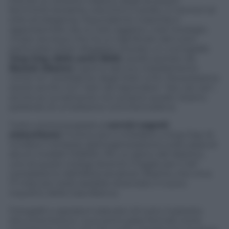
Prendi un terzetto classico degli accessori
femminili: borsetta, orecchini e anello. In termini di
stile ed eleganza, l’equivalente maschile è
rappresentato da un solo oggetto, cioè l’orologio.
Chiaro dunque che ha un significato del tutto
particolare poter sfoggiare al polso un cronografo
Jorg Gray della serie 6500
, quello portato da
Barack Obama
il giorno del suo insediamento
come 44° presidente degli Stati Uniti. Ma possiamo
averlo anche noi? Vien da rispondere “Yes, we can”,
anche se ovviamente non proprio quello: stiamo
parlando di un’edizione commemorativa.
Tutto comincia grazie ai
servizi segreti
statunitensi
. Furono loro a chiedere a Jorg Gray di
incidere il simbolo dell’organizzazione sulla cassa di
alcuni modelli JG6500. Per un gioco del destino,
uno di questi orologi diventò il regalo per il 46°
compleanno dell’allora senatore Obama, che circa
17 mesi più tardi sarebbe diventato il nuovo
inquilino della Casa Bianca.
Fotografi e operatori televisivi di tutto il pianeta
documentarono i suoi primi passi formali come