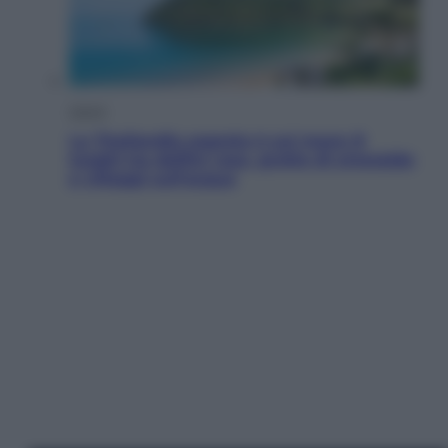
Viaggi
La Thailandia segreta è sul mare: 8
luoghi tra delfini rosa, grotte di smeraldo
e villaggi sull’acqua