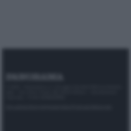
© 2025 – Panorama s.r.l. (Gruppo Società Editrice Italiana
spa) – Via Vittor Pisani 28, 20124 Milano – riproduzione
riservata – P.IVA 10518230965
Attualità
Lifestyle
Moda
Video
Podcast
Abbonati