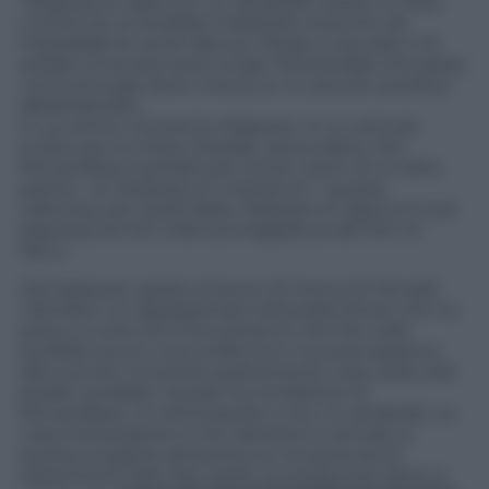
Hedysarum alpinum
: un alcaloide tossico in essa
contenuto lo avrebbe indebolito al punto da
impedirgli di uscire dal suo rifugio a cacciare o di
andare a cercare aiuto lungo l’autostrada che passa
vicina al luogo dove viveva, su un piccolo autobus
abbandonato.
In un primo momento Krakauer, in un articolo
scritto per la rivista
Outside
, aveva detto che
McCandless scambiò per errore i semi di un altra
pianta – la
Hedysarum mackenzii
– questa
velenosa, per quelli della
Hedysarum alpinum
: tesi
espressa anche nella sceneggiatura del film di
Penn.
Ora Krakauer, grazie al lavoro di ricerca di
Ronald
Hamilton
, un appassionato lettore/scrittore che ha
preso a cuore anni fa la storia di
Into the wild
,
avrebbe avuto una conferma e una precisazione
alla sua tesi, trovando esattamente cosa nella wild
potato avrebbe causato la condizione di
McCandless: un aminoacido e non un alcaloide. La
cosa interessante è che Hamilton è arrivato a
questa scoperta attraverso la conoscenza di
esperimenti fatti dai nazisti sui prigionieri ebrei in