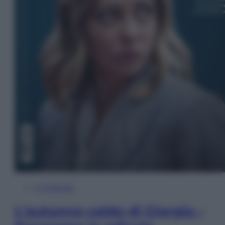
In Edicola
L’autunno caldo di Giorgia –