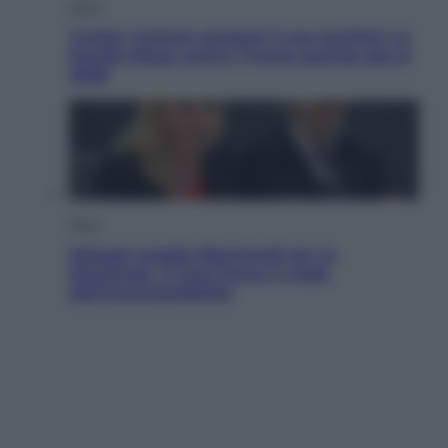
Esteri
Tucker Carlson prepara il suo partito? La
fronda Maga contro Trump guarda già al
2028
Sport
Malagò sceglie Bianchedi per la
Nazionale. Il Coni frena: il nodo
dell’incompatibilità