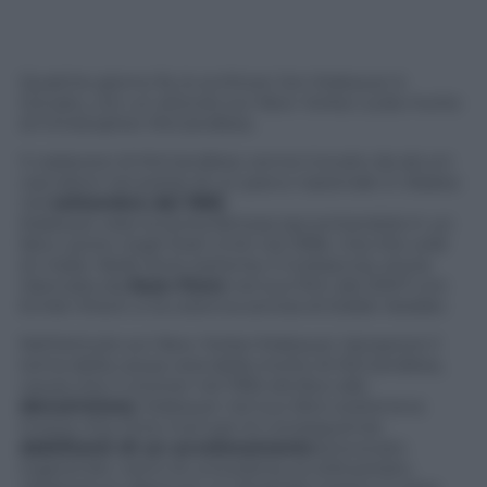
Qualche giorno fa, lo scrittore Jon Krakauer è
tornato, con un articolo sul
New Yorker
, sulla morte
di Christopher McCandless.
Il cadavere di McCandless venne trovato da alcuni
cacciatori nei pressi di un parco nazionale in Alaska
nel
settembre del 1992
.
Krakauer rese la storia famosa raccontandola in un
libro uscito negli Stati Uniti nel 1996,
Into the wild
(in Italia:
Nelle terre estreme
, Il Corbaccio), storia
rilanciata da
Sean Penn
nel suo film del 2007 con
Emile Hirsch, e la colonna sonora di Eddie Vedder.
Nell’articolo sul
New Yorker
Krakauer ripropone il
tema della causa vera della morte di McCandless,
causa che il coroner nel 1992 attribuì alla
denutrizione
. Krakauer nel suo libro sosteneva
invece che Chris morì per le conseguenze
debilitanti di un avvelenamento
provocato
ingerendo i semi di una pianta, la wild potato,