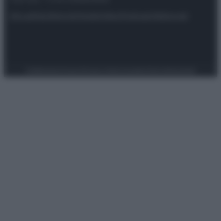
Attualità
Lifestyle
Moda
Video
Podcast
Abbonati
Preferenze Privacy
Privacy Policy
Cookie Policy
Note legali