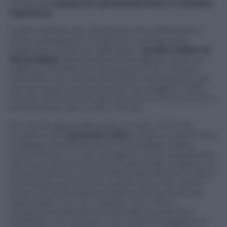
un piccolo
campo di concentramento in Ucraina:
Vapniarca
.
A parte l’amore per l’esattezza che caratterizza il
lavoro di Krakauer, lo scrittore è tornato sulla
questione anche per difendere il
profilo nobile di
McCandless
. Nel suo libro Chris appare come un
ingenuo ma determinato giovane che rifiuta la
comodità e le convenzioni della vita borghese per
cercare qualcosa di autentico nel viaggio e nella
natura, attraversando gli Stati Uniti e incontrando e
conoscendo così un altro mondo.
Pur molto apprezzato, letto e citato, il libro ha
trovato anche
parecchi critici
. Lettori, in particolare
in Alaska, che giudicarono McCandless viziato,
presuntuoso e un po’ arrogante, morto soprattutto
per il suo comportamento superficiale, incapace di
comprendere la natura nella quale diceva di volersi
immergere per tornare a essere puro. Per questi
lettori, la tesi di Krakauer dell’avvelenamento da
wild potato, non era credibile, visto che le
conoscenze popolari e la letteratura sulla flora
dell’Alaska non avevano mai citato la
Hedysarum