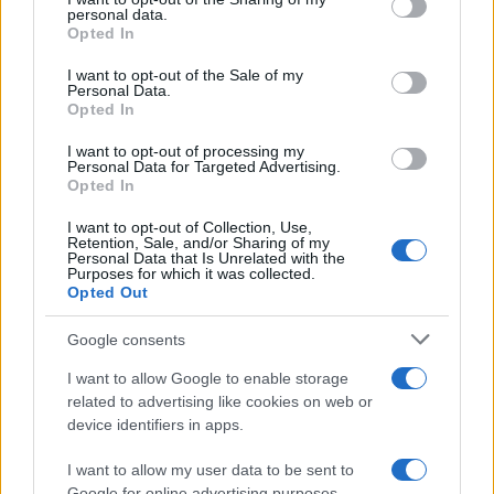
disclose it to other third parties.
personal data.
Opted In
Please note that this website/app uses one or more Google
services and may gather and store information including but
I want to opt-out of the Sale of my
Personal Data.
not limited to your visit or usage behaviour. You may click to
Opted In
grant or deny consent to Google and its third-party tags to
use your data for below specified purposes in below Google
I want to opt-out of processing my
consent section.
Personal Data for Targeted Advertising.
Opted In
I want to opt-out of Collection, Use,
Retention, Sale, and/or Sharing of my
Personal Data that Is Unrelated with the
Purposes for which it was collected.
Opted Out
Google consents
I want to allow Google to enable storage
related to advertising like cookies on web or
device identifiers in apps.
I want to allow my user data to be sent to
Google for online advertising purposes.