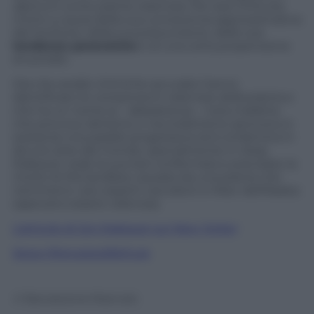
alpinum
come pianta velenosa. Per essi Chris era
morto a causa della sua conoscenza approssimativa
del territorio, della sua presunzione, delle sue
tendenze paranoiche
e di una certa propensione
al suicidio.
Ora che analisi chimiche accurate hanno
identificato le componenti velenose della pianta e
che ha un nome la – abbastanza – nota malattia
che provoca: latirismo o neurolatirismo (provoca in
sostanza una paralisi progressiva ed è endemica in
alcune aree del mondo, specialmente in Asia),
Krakauer vede la sua tesi confermata e precisata: la
morte di McCandless causata da una pianta che
nemmeno i più esperti cacciatori e hiker dell’Alaska
sapevano essere velenosa.
L’articolo di Jon Krakauer sul
New Yorker
Segui @gruppodilettura
© Riproduzione Riservata