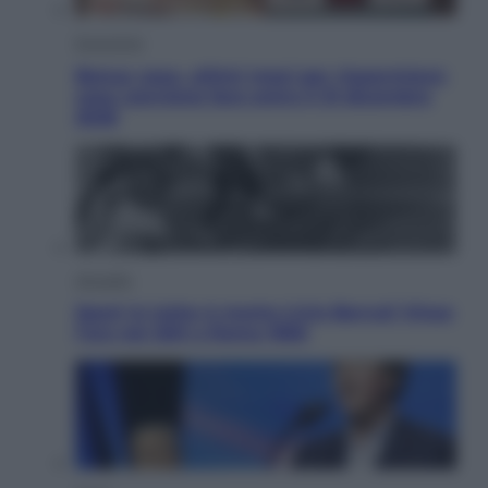
Economia
Bonus casa, ultimi mesi per risparmiare:
cosa conviene fare entro il 31 dicembre
2026
Attualità
Sport in lutto: è morto Livio Berruti Vinse
l’oro nei 200 a Roma 1960