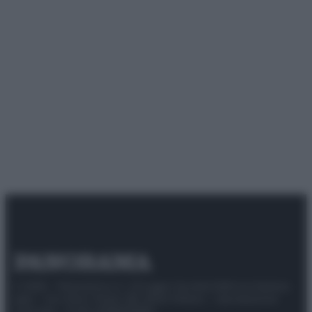
© 2025 – Panorama s.r.l. (Gruppo Società Editrice Italiana
spa) – Via Vittor Pisani 28, 20124 Milano – riproduzione
riservata – P.IVA 10518230965