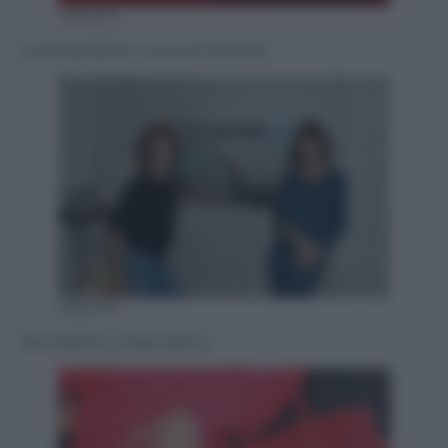
Olycom
La borsa Birkin icona di Hermès
Olycom
Jane Birkin e Kate Berry