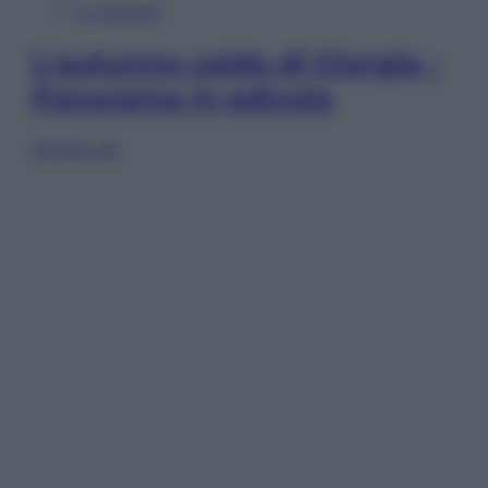
In Edicola
L’autunno caldo di Giorgia –
Panorama in edicola
Sfoglia ora