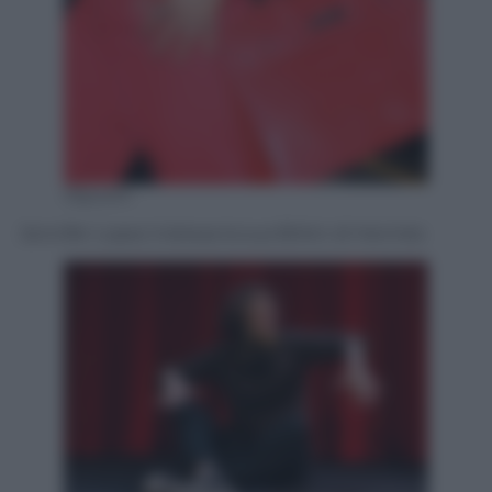
Olycom
Jennifer Lopez indossa la sua Birkin di Hermès