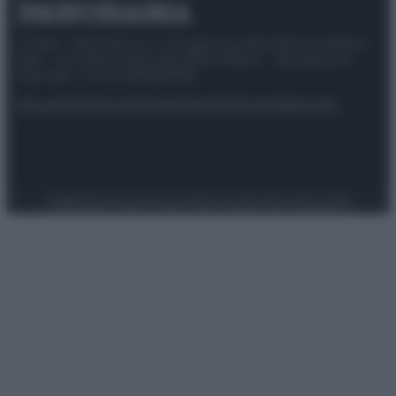
© 2025 – Panorama s.r.l. (Gruppo Società Editrice Italiana
spa) – Via Vittor Pisani 28, 20124 Milano – riproduzione
riservata – P.IVA 10518230965
Attualità
Lifestyle
Moda
Video
Podcast
Abbonati
Preferenze Privacy
Privacy Policy
Cookie Policy
Note legali