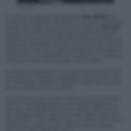
Olycom
In vista un probabile divorzio tra
Jane Birkin
, la
musa che negli Anni 80 ispirò il modello icona della
Maison francese che porta il suo nome, e
Hermès
:
l’attrice ha infatti intimato alla Maison di lusso di
togliere il suo nome dalla famosa borsa perché, ha
dichiarato, di essere venuta a conoscenza in tempi
recenti dei metodi crudeli utilizzati per macellare i
rettili con cui è realizzata. Per questo non vuole più
che porti il suo nome la bag in coccodrillo.
La Maison, da parte sua, ha replicato promettendo
all’attrice di indagare e applicare sanzioni nel caso
di “manifeste infrazioni” da parte degli allevamenti
di coccodrillo di cui è partner.
Al momento non si sa se il divorzio potrà avvenire:
certo è che la bag Birkin è uno degli oggetti più
famosi e desiderati da tutte le donne. Con prezzi,
per le bag inedite, davvero impensabili: a giungo
una Birkin in coccodrillo rosa, con rifiniture in oro e
diamanti, è stata venduta da Christie’s a Hong