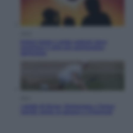
Viaggi
Eclissi totale e stelle cadenti: dove
ammirare il cielo più spettacolare
dell’estate
Sport
I dubbi di Sinner, fisioterapia a Torino:
Jannik valuta se giocare a Cincinnati