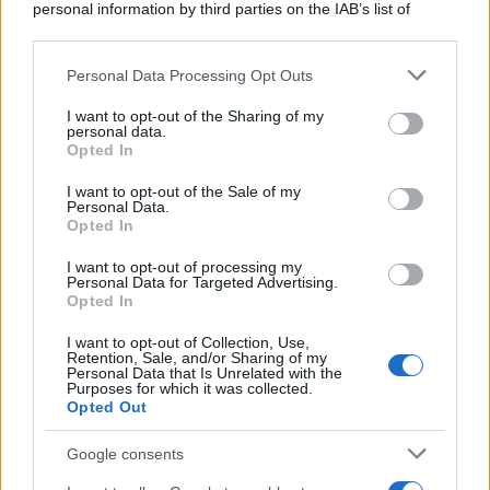
personal information by third parties on the IAB’s list of
downstream participants.
Personal Data Processing Opt Outs
This information may also be disclosed by us to third parties
on the IAB’s List of Downstream Participants that may further
I want to opt-out of the Sharing of my
disclose it to other third parties.
personal data.
Opted In
Please note that this website/app uses one or more Google
services and may gather and store information including but
I want to opt-out of the Sale of my
Personal Data.
not limited to your visit or usage behaviour. You may click to
Opted In
grant or deny consent to Google and its third-party tags to
use your data for below specified purposes in below Google
I want to opt-out of processing my
consent section.
Personal Data for Targeted Advertising.
Opted In
I want to opt-out of Collection, Use,
Retention, Sale, and/or Sharing of my
Personal Data that Is Unrelated with the
Purposes for which it was collected.
Opted Out
Google consents