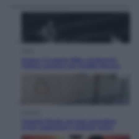
Musica
Queen: il 9 agosto 1986 a Knebworth
l’ultimo concerto con Freddie Mercury
Economia
Cassetto fiscale: ora puoi controllare
avvisi, pagamenti e pratiche online