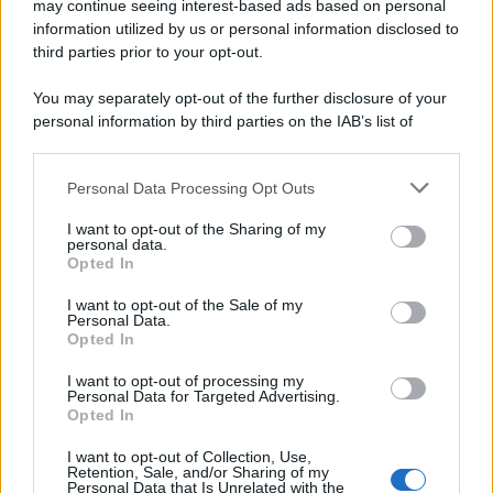
may continue seeing interest-based ads based on personal
information utilized by us or personal information disclosed to
third parties prior to your opt-out.
You may separately opt-out of the further disclosure of your
personal information by third parties on the IAB’s list of
downstream participants.
Personal Data Processing Opt Outs
This information may also be disclosed by us to third parties
on the IAB’s List of Downstream Participants that may further
I want to opt-out of the Sharing of my
disclose it to other third parties.
personal data.
Opted In
Please note that this website/app uses one or more Google
services and may gather and store information including but
I want to opt-out of the Sale of my
Personal Data.
not limited to your visit or usage behaviour. You may click to
Opted In
grant or deny consent to Google and its third-party tags to
use your data for below specified purposes in below Google
I want to opt-out of processing my
consent section.
Personal Data for Targeted Advertising.
Opted In
I want to opt-out of Collection, Use,
Retention, Sale, and/or Sharing of my
Personal Data that Is Unrelated with the