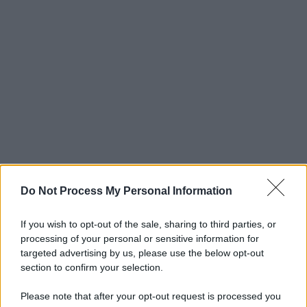
Do Not Process My Personal Information
If you wish to opt-out of the sale, sharing to third parties, or
processing of your personal or sensitive information for
targeted advertising by us, please use the below opt-out
section to confirm your selection.
Please note that after your opt-out request is processed you