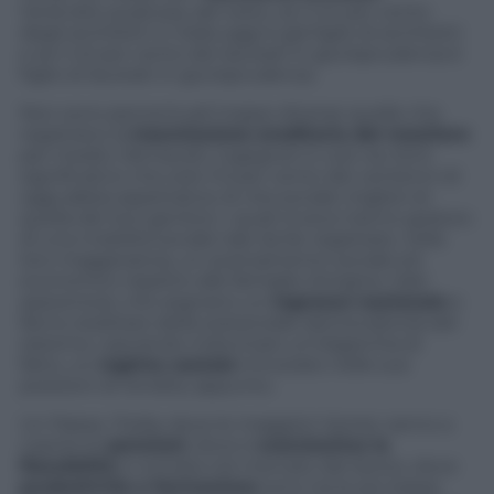
Vorrà dire qualcosa, del resto, se il 44 per cento
degli architetti in Italia oggi è già figlio di architetti
e se il 42 per cento dei laureati in giurisprudenza è
figlio di laureati in giurisprudenza.
Non sono percentuali troppo diverse quelle che
registrano la
trasmissione ereditaria del mestiere
per medici, farmacisti, ingegneri e così via. Ed è
significativo che solo il 6 per cento dei ventenni di
oggi abbia aspettative di vita sociale migliori di
quella dei loro genitori, i quali invece hanno goduto
di una mobilità sociale tale da far registrare, nella
loro maggioranza, un avanzamento sociale ed
economico rispetto alle famiglie d’origine. Dati
spaventosi, che segnano un
regresso nazionale
e
fanno dubitare della sostanziale democraticità del
sistema. Lasciando indovinare un’oligarchia di
fatto, un
regime castale
trincerato nelle sue
posizioni di rendita, appunto.
Un Paese, l’Italia, dove le maggiori risorse vanno a
coprire le
pensioni
, dove è
scarsissima la
flessibilità
in entrata nel mercato del lavoro, dove
produttività e formazione
sono tra le più basse