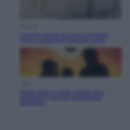
Economia
Cassetto fiscale: ora puoi controllare
avvisi, pagamenti e pratiche online
Viaggi
Eclissi totale e stelle cadenti: dove
ammirare il cielo più spettacolare
dell’estate