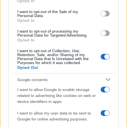
Opted In
Please note that this website/app uses one or more Google
services and may gather and store information including but
I want to opt-out of the Sale of my
Personal Data.
not limited to your visit or usage behaviour. You may click to
Opted In
grant or deny consent to Google and its third-party tags to
use your data for below specified purposes in below Google
I want to opt-out of processing my
consent section.
Personal Data for Targeted Advertising.
Opted In
I want to opt-out of Collection, Use,
Retention, Sale, and/or Sharing of my
Personal Data that Is Unrelated with the
Purposes for which it was collected.
Opted Out
Google consents
I want to allow Google to enable storage
related to advertising like cookies on web or
device identifiers in apps.
I want to allow my user data to be sent to
Google for online advertising purposes.