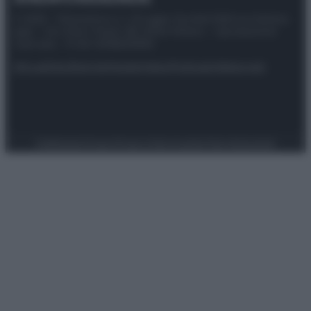
© 2025 – Panorama s.r.l. (Gruppo Società Editrice Italiana
spa) – Via Vittor Pisani 28, 20124 Milano – riproduzione
riservata – P.IVA 10518230965
Attualità
Lifestyle
Moda
Video
Podcast
Abbonati
Preferenze Privacy
Privacy Policy
Cookie Policy
Note legali