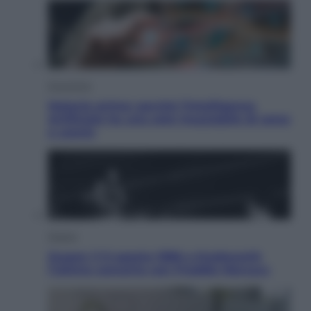
Economia
Materie prime: perché l’Intelligenza
Artificiale ha una sete insaziabile di rame
e uranio
Musica
Queen: il 9 agosto 1986 a Knebworth
l’ultimo concerto con Freddie Mercury