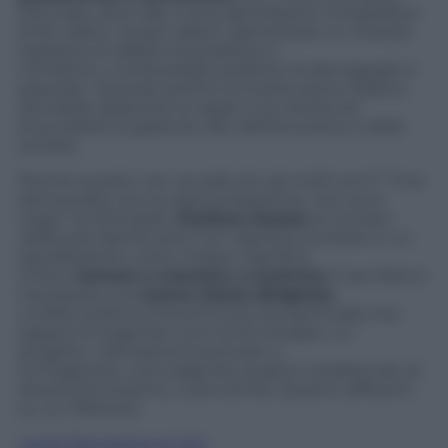
d’Europa, dove alle nuove generazioni s’impedisce
di far valere i propri talenti, generando un miscela
esplosiva di rabbia, frustrazione e
nichilismo, combustibile preferito di demagoghi e
populisti. Quando perfino la Costituzione italiana
dovrebbe garantire ai capaci e ai meritevoli
di accedere ai gradi più alti, dell’istruzione e della
società.
Perché questo non accade più da molti anni? “Una
democrazia vive se apre prospettive, non se le
nega” ha dichiarato
Giuliano Amato
al
Corriere
della sera
. Aprirle però non significa avvitarsi in un
egualitarismo verso il basso, significa
invece
tornare a crescere, a evolvere.
E per farlo è
necessaria una
nuova classe dirigente,
un’élite politica (ma prima ancora spirituale) che
sappia immaginare una via di sviluppo, un
progetto.
Panorama
ha provato a
immaginarlo, coinvolgendo quattro intellettuali, di
diversa formazione, ruolo ed età. Quattro affreschi
su cui riflettere.
Leggi Panorama on line