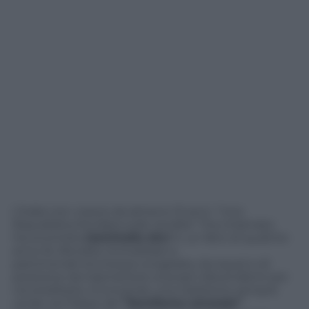
L’Italia non cresce da almeno 15 anni. “Una
Repubblica fondata sulle rendite” l’ha chiamata
l’economista
Geminello Alvi
in un libro di qualche
anno fa. Rendite immobiliari e
patrimoniali (ricchezza congelata, dunque) e di
posizione da trasmettere ai propri discendenti per
via ereditaria, rinnovando una tradizione sempre
verde nel Paese del
“familismo amorale”
.