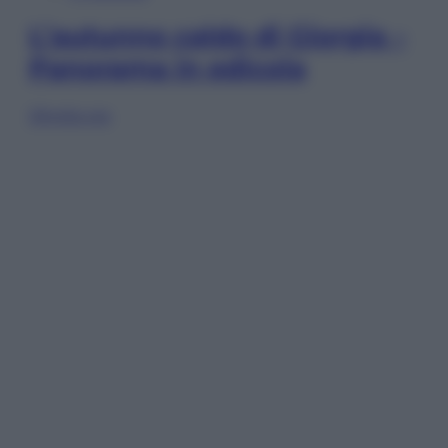
L’autunno caldo di Giorgia –
Panorama in edicola
Sfoglia ora