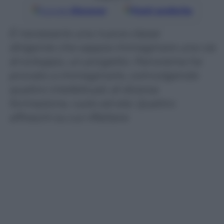
Google
Discover
Fonti preferite
È necessaria una nuova classe
dirigente che sappia immaginare una via
di sviluppo, un progetto. Panorama ha
provato a immaginarlo, coinvolgendo
quattro intellettuali, di diversa
formazione, ruolo ed età. Quattro
affreschi su cui riflettere