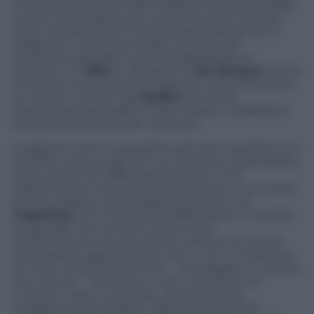
nonostante le paure della vigilia la situazione degli
uomini di Prandelli è più rosea di quanto sembri.
Nelle ore precedenti l’ultima partita del girone C
spagnoli e croati hanno fatto di tutto per
rassicurare gli italiani sull’impossibilità di un
accordo. Il ct
Bilic
e i giocatori di
Del Bosque
hanno
ammesso a più riprese di “giocare unicamente per
la vittoria” e anche Gigi
Buffon
ha voluto
bacchettare giornalisti e critici italiani: “Dobbiamo
smetterla di parlare del “biscotto”.
Si ragiona come se avessimo già vinto la partita con
l’Irlanda, come se gli altri non avessero il sacrosanto
diritto di sentirsi offesi da tali illazioni, che
appartengono solo ed esclusivamente a noi, come
se non avessero il privilegio di pensare che
Trapattoni
con l’Irlanda potrebbe avere un occhio
di riguardo nei confronti nostri (cosa
assolutamente da escludere), come se la cultura
del sospetto appartenesse solo a noi e noi fossimo
gli unici a poterla esercitare – ha spiegato il numero
uno azzurro – Pensiamo a noi e cerchiamo di
vincere, il resto è aria fritta, discorsi da bar,
congetture da mediocri, argomentazioni da