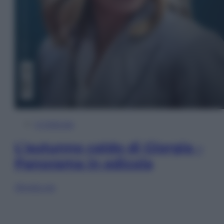
In Edicola
L’autunno caldo di Giorgia –
Panorama in edicola
Sfoglia ora