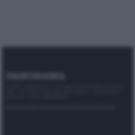
© 2025 – Panorama s.r.l. (Gruppo Società Editrice Italiana
spa) – Via Vittor Pisani 28, 20124 Milano – riproduzione
riservata – P.IVA 10518230965
Attualità
Lifestyle
Moda
Video
Podcast
Abbonati