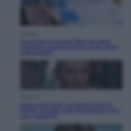
Economia
Nuovo bonus energia 2026, chi potrà
ottenerlo e quando arriva il nuovo aiuto
sulle bollette
Televisione
Squid Game USA, il progetto di David
Fincher sarebbe stato accantonato. Ecco
cosa sappiamo