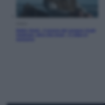
Cinema
Robin Hood – Il prezzo del sangue: Hugh
Jackman, altro che eroe! – Il video in
esclusiva