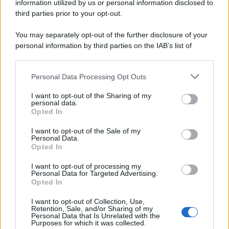
information utilized by us or personal information disclosed to
third parties prior to your opt-out.
You may separately opt-out of the further disclosure of your
personal information by third parties on the IAB’s list of
downstream participants.
Personal Data Processing Opt Outs
This information may also be disclosed by us to third parties
on the IAB’s List of Downstream Participants that may further
I want to opt-out of the Sharing of my
disclose it to other third parties.
personal data.
Opted In
Please note that this website/app uses one or more Google
services and may gather and store information including but
I want to opt-out of the Sale of my
Personal Data.
not limited to your visit or usage behaviour. You may click to
Opted In
grant or deny consent to Google and its third-party tags to
use your data for below specified purposes in below Google
I want to opt-out of processing my
consent section.
Personal Data for Targeted Advertising.
Opted In
I want to opt-out of Collection, Use,
Retention, Sale, and/or Sharing of my
Personal Data that Is Unrelated with the
Purposes for which it was collected.