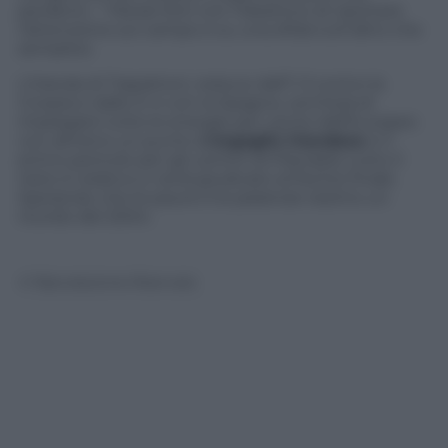
perdenti…” Parole forti con l’obiettivo di riportare
l’attenzione sul campo e su una sfida tutt’altro che
semplice.
L’Irlanda di Trapattoni, reduce dall’1-3 contro la
Croazia e dallo 0-4 con la Spagna, cercherà di
impiegare tutte le energie per uscire dall’Europeo
con almeno un punto.
L’orgoglio irlandese
è il
primo pericolo per gli uomini di Prandelli, tutto il
resto è relativo e verrà giudicato al fischio finale.
Sperando che le paure e le paranoie restino un
ricordo del 2004.
© Riproduzione Riservata