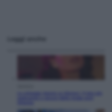
Leggi anche
Televisione
Le schegge riporta su Disney+ il lato più
seducente e oscuro della moda anni
Ottanta