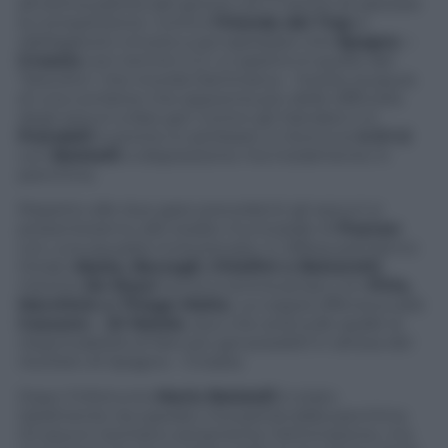
all’ultima partita del girone con il rischio di salutare
la competizione. Contro
l’Irlanda del Trap
è
obbligatorio vincere e poi sperarare che
Spagna –
Croazia
non termini 2-2. Lo spettro è quello del
“biscotto” che ricorda Danimarca – Svezia, la paura
di una combine che spaventa più delle difficoltà
degli azzurri a fare gol. Contro gli irlandesi il ct
Prandelli
è pronto a cambiare, si ritorna al
4-3-1-2
con
Balotelli
a disposizione ma inizialmente in
panchina.
Rispetto alle due gare precedenti gli azzurri si
presenteranno allo stadio municipale di
Poznan
con una squadra rivoluzionata. In difesa partiranno
titolari
Abate, Barzagli, Chiellini e Balzaretti
,
mentre
De Rossi
torna a centrocampo con
Pirlo,
Marchisio e Thiago Motta
. La coppia offensiva sarà
Cassano – Di Natale
, duo che avrà sulle spalle la
responsabilità di fare più gol possibili in attesa del
risultato di Spagna – Croazia.
Dopo l’infortunio
Mario Balotelli
è stato
tatalmente recuperato ma partirà dalla panchina.
Gli azzurri rischiano seriamente l’eliminazione, ma