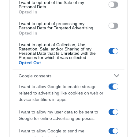
services and may gather and store information including but
I want to opt-out of the Sale of my
Personal Data.
not limited to your visit or usage behaviour. You may click to
Opted In
grant or deny consent to Google and its third-party tags to
use your data for below specified purposes in below Google
I want to opt-out of processing my
consent section.
Personal Data for Targeted Advertising.
Opted In
I want to opt-out of Collection, Use,
Retention, Sale, and/or Sharing of my
Personal Data that Is Unrelated with the
Purposes for which it was collected.
Opted Out
Google consents
I want to allow Google to enable storage
related to advertising like cookies on web or
device identifiers in apps.
I want to allow my user data to be sent to
Google for online advertising purposes.
I want to allow Google to send me