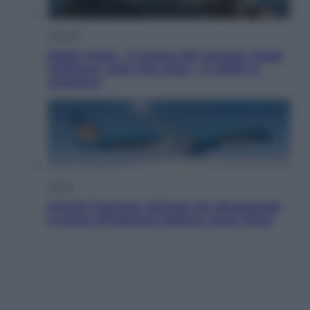
Cinema
Robin Hood – Il prezzo del sangue: Hugh
Jackman, altro che eroe! – Il video in
esclusiva
Viaggi
Perché Vietnam Airlines sta diventando
la porta d’ingresso italiana verso l’Asia