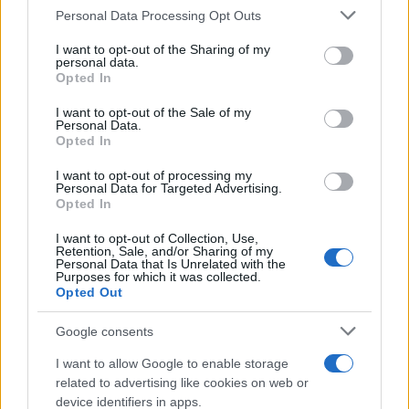
Personal Data Processing Opt Outs
This information may also be disclosed by us to third parties
on the IAB’s List of Downstream Participants that may further
I want to opt-out of the Sharing of my
disclose it to other third parties.
personal data.
Opted In
Please note that this website/app uses one or more Google
services and may gather and store information including but
I want to opt-out of the Sale of my
Personal Data.
not limited to your visit or usage behaviour. You may click to
Opted In
grant or deny consent to Google and its third-party tags to
use your data for below specified purposes in below Google
I want to opt-out of processing my
consent section.
Personal Data for Targeted Advertising.
Opted In
I want to opt-out of Collection, Use,
Retention, Sale, and/or Sharing of my
Personal Data that Is Unrelated with the
Purposes for which it was collected.
Opted Out
Google consents
I want to allow Google to enable storage
related to advertising like cookies on web or
device identifiers in apps.