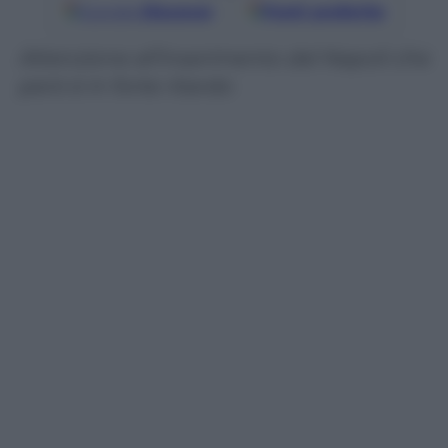
Google
Discover
Fonti preferite
Attenzione all’inserimento del Napoli che
però è in forte ritardo