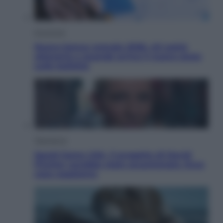
Economia
Nuovo bonus energia 2026, chi potrà
ottenerlo e quando arriva il nuovo aiuto
sulle bollette
Televisione
Squid Game USA, il progetto di David
Fincher sarebbe stato accantonato. Ecco
cosa sappiamo