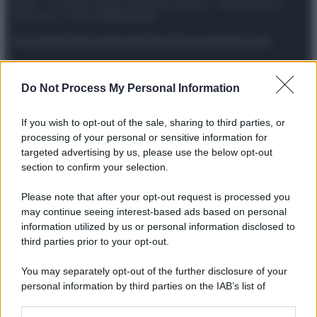
spa) – Via Vittor Pisani 28, 20124 Milano – riproduzione
riservata – P.IVA 10518230965
Attualità
Lifestyle
Moda
Video
Podcast
Abbonati
Do Not Process My Personal Information
Preferenze Privacy
Privacy Policy
Cookie Policy
Note legali
If you wish to opt-out of the sale, sharing to third parties, or
processing of your personal or sensitive information for
targeted advertising by us, please use the below opt-out
section to confirm your selection.
Please note that after your opt-out request is processed you
may continue seeing interest-based ads based on personal
information utilized by us or personal information disclosed to
third parties prior to your opt-out.
You may separately opt-out of the further disclosure of your
personal information by third parties on the IAB’s list of
downstream participants.