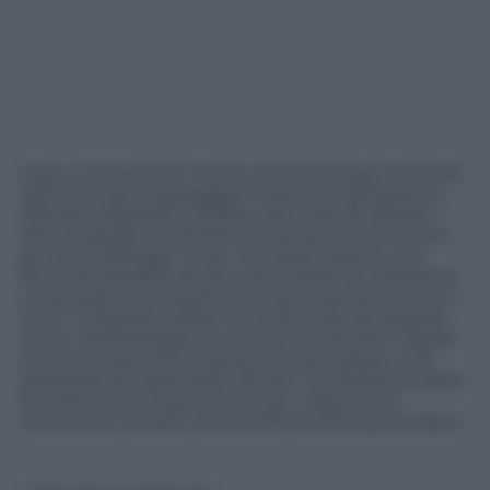
Inter e Chelsea non hanno ancora trovato l’accordo
definitivo per il passaggio in prestito dell’esterno
difensivo brasiliano Wallace alla corte di Mazzarri.
Non è bastata la trattativa di ieri per limare anche
gli ultimi dettagli. L’Inter vorrebbe inserire una
forma di possibile riscatto per evitare di valorizzare
un giocatore poi destinato a sicura partenza tra un
anno. Il Chelsea insiste con la formula del prestito
secco. Nell’empasse ha cercato di inserirsi il Napoli
che ha chiesto informazioni al club inglese sulla
possibilità di subentrare all’Inter. Al momento, però,
le porte sono chiuse anche per i rapporti tra
Mourinho e Moratti. Ma se la firma dovesse tardare…