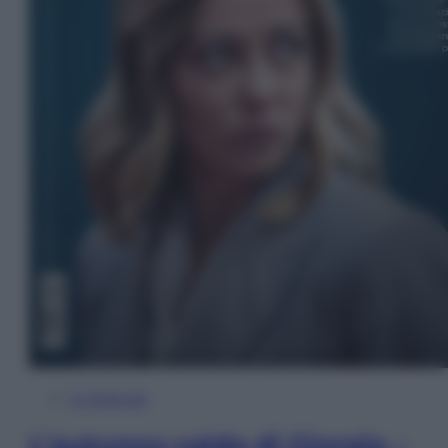
In Edicola
L’autunno caldo di Giorgia –