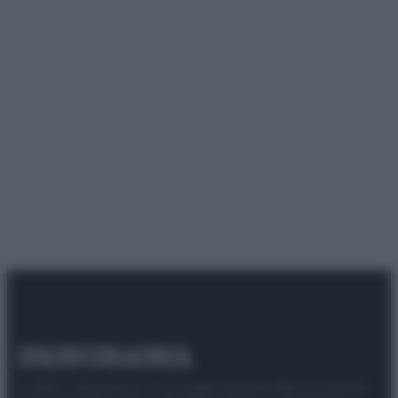
© 2025 – Panorama s.r.l. (Gruppo Società Editrice Italiana