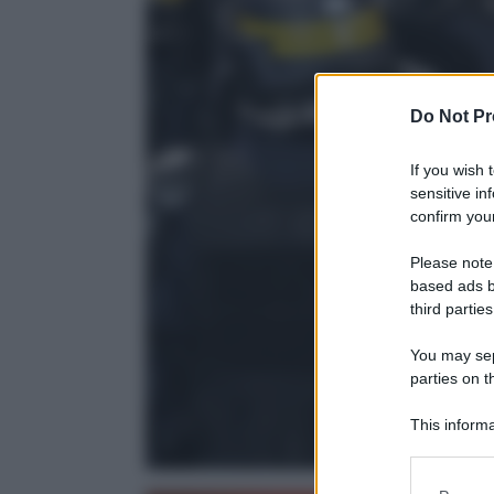
Do Not Pr
If you wish 
sensitive in
confirm your
Please note
based ads b
third parties
You may sepa
parties on t
This informa
Participants
Please note