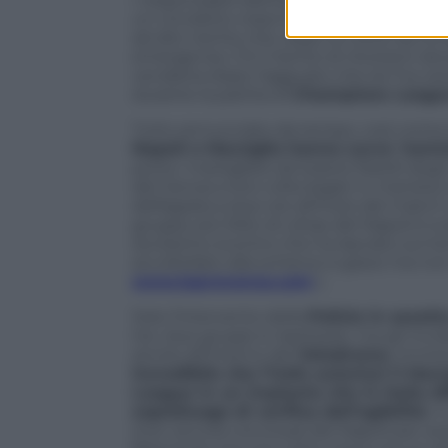
un circoletto rosso fuoco: mercoledì 6
ad alto rischio che, dopo la notte da in
emergenza. C’è il rischio di ritorsioni da
vendetta dopo l’agguato che ieri ha causa
durante la partita di
Champions Leagu
Tutto annunciato da tempo, così come è a
Napoli e Marsiglia hanno curve ‘nemic
porta i marsigliesi ad essere fratelli de
del Genoa a loro volta legati in maniera 
deflagrata a due ore all’inizio del match 
gruppo più folto di ultras del Napoli è s
durissimo scontro che ha lasciato sul te
accoltellato alla schiena: è grave ma non 
www.laprovence.com
).
Solo l’intervento della
Polizia in asse
tra i due gruppi si ripetesse, ma gli incid
anche all’interno del
Velodrome
, immen
incredibile che l’Uefa autorizzi il Ma
League in un impianto che in Italia d
sopralluogo di verifica dell’agibilità
. 
(non ancora conclusa) del Napoli per aver