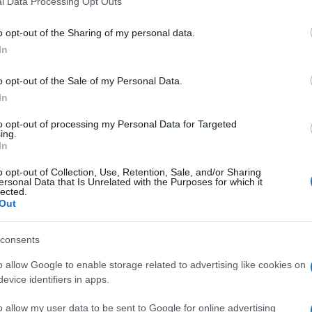
l Data Processing Opt Outs
including but not limited to your visit or usage behaviour. You may click 
 to Google and its third-party tags to use your data for below specifi
o opt-out of the Sharing of my personal data.
ogle consent section.
In
o opt-out of the Sale of my Personal Data.
In
Giovanni
to opt-out of processing my Personal Data for Targeted
Capuano
ing.
23 Ottobre 2013
–
In
Lettura: 2 minuti
o opt-out of Collection, Use, Retention, Sale, and/or Sharing
ersonal Data that Is Unrelated with the Purposes for which it
lected.
Out
consents
o allow Google to enable storage related to advertising like cookies on
evice identifiers in apps.
nti preferite
o allow my user data to be sent to Google for online advertising