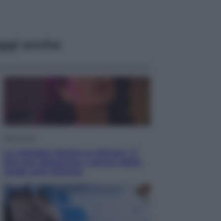
ggi anche
Televisione
Le schegge riporta su Disney+ il
lato più seducente e oscuro della
moda anni Ottanta