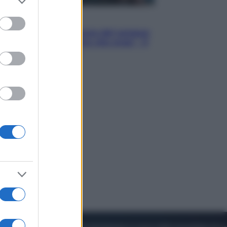
to grant or
ed purposes
Cinema
Robin Hood – Il prezzo del sangue:
Hugh Jackman, altro che eroe! – Il
video in esclusiva