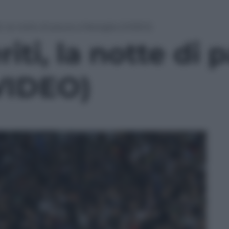
ti, la notte di paura a Marsiglia (VIDEO)
riti, la notte di 
(VIDEO)