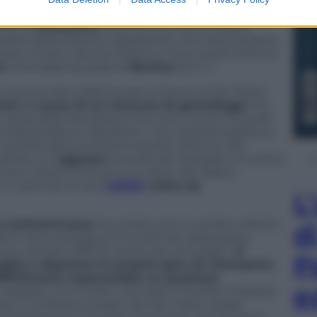
 novembre.
Napoli-Marsiglia
al San Paolo è una gara
cubo al
Velodrome
, diventa una vera e propria
 parte della tifoseria napoletana, una vera e propria
to scontri, decine di feriti e nove arresti prima e
e
vinta dalla squadra di
Benitez
per 2-1.
nnunciato l’allarme per il ritorno al San Paolo.
he’ a causa di un intreccio di gemellaggi
che
gli ultras della Sampdoria che sono nemici di quelli
indissolubile ai napoletani. Una miscela esplosiva,
quando già la tensione era alta. All’arrivo del
cattato un
agguato
di quelli del Marsiglia. Un primo
rreno diversi contusi e un tifoso del Napoli
in pericolo di vita (
VIDEO
tratto da
L
tto antisommossa
ha evitato che il contatto diretto
d
enti sono proseguiti fino all’inizio della gara e
so cantiere difficile anche da controllare.
E’
P
rsiglia a disputare le proprie gare di Champions
ifficilmente supererebbe un qualsiasi
e
In passato non è stato così: basti ricordare l’odissea
e il via libera europeo del San Paolo, stadio