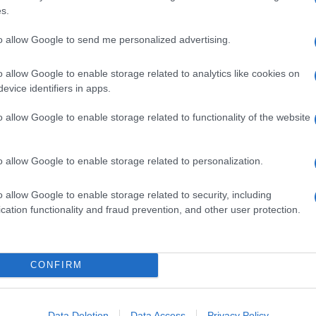
s.
ausa di un intreccio di gemellaggi: decine
i ritorno al San Paolo diventa ad altissimo
to allow Google to send me personalized advertising.
o allow Google to enable storage related to analytics like cookies on
evice identifiers in apps.
o allow Google to enable storage related to functionality of the website
o allow Google to enable storage related to personalization.
o allow Google to enable storage related to security, including
cation functionality and fraud prevention, and other user protection.
CONFIRM
poli si sono già segnati la data sul calendario con
Data Deletion
Data Access
Privacy Policy