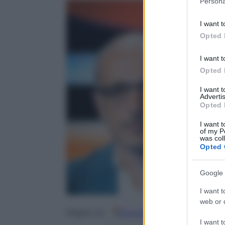
Persona
information 
deny consent
I want t
in below Go
Opted 
I want t
Opted 
I want 
Advertis
Opted 
I want t
of my P
was col
Opted 
Google 
I want t
web or d
Google
Discover
Fo
Seguici su
I want t