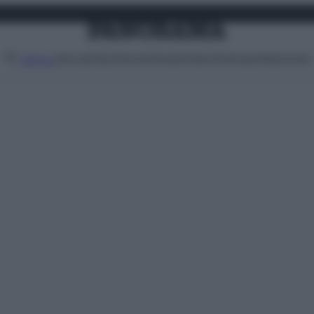
Attualità
Lifestyle
Moda
Video
Podcast
Abbonati
MENU