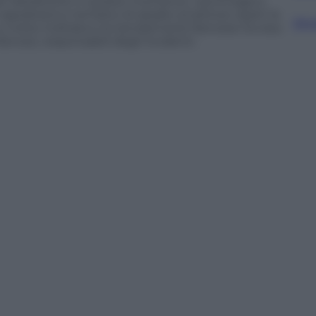
del Velodrome in questo momento. Lacrimogeni,
napoletani) e tentativi di assalto al settore ospiti: la
Sfog
 a notte inoltrata e la Gendarmerie francese ha reso
ancesi, responsabili degli incidenti.