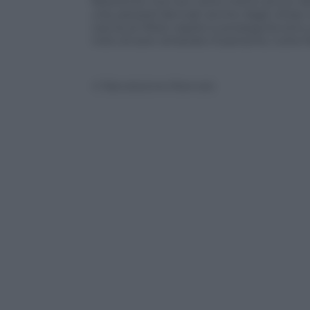
fatiscente ma non certo meno sicuro 
urla, petardi (lanciati anche dagli ultras 
caccia al tifoso ospite è proseguita sino
noto di aver arrestato 9 persone, tutte fr
© Riproduzione Riservata