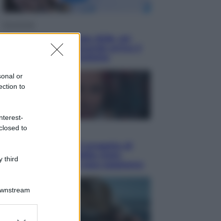
Economia
Nuovo bonus energia 2026, chi
potrà ottenerlo e quando arriva il
nuovo aiuto sulle bollette
sonal or
ection to
nterest-
closed to
Televisione
Squid Game USA, il progetto di
David Fincher sarebbe stato
 third
accantonato. Ecco cosa sappiamo
Downstream
er and store