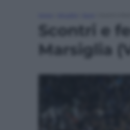
Home
»
Attualità
»
Sport
»
Scontri e feri
Scontri e fe
Marsiglia 