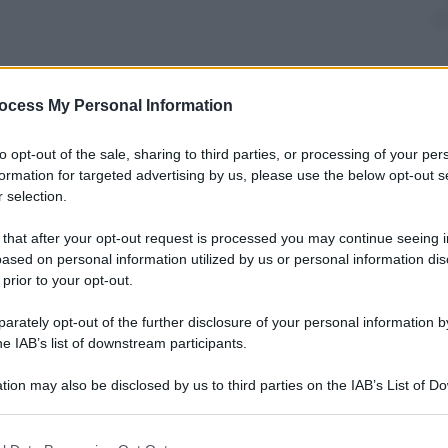
nti preferite
ocess My Personal Information
o di Quentin Tarantino, ispirato alla
to opt-out of the sale, sharing to third parties, or processing of your per
966. Il maestro del genere pulp rivisita il
formation for targeted advertising by us, please use the below opt-out s
 selection.
esilaranti, sparatorie all’ultimo sangue e
i. Con una colonna sonora
 that after your opt-out request is processed you may continue seeing i
ased on personal information utilized by us or personal information dis
 prior to your opt-out.
rately opt-out of the further disclosure of your personal information by
he IAB’s list of downstream participants.
tion may also be disclosed by us to third parties on the IAB’s List of 
 that may further disclose it to other third parties.
 that this website/app uses one or more Google services and may gath