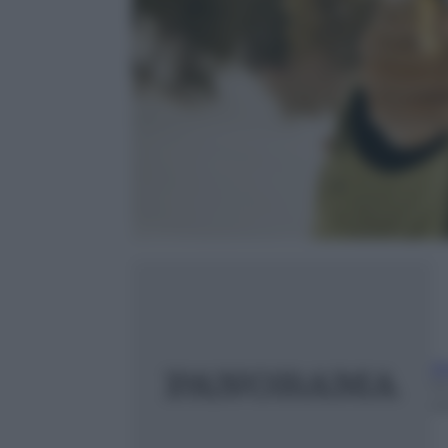
A
1
m