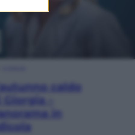
In Edicola
’autunno caldo
i Giorgia –
anorama in
dicola