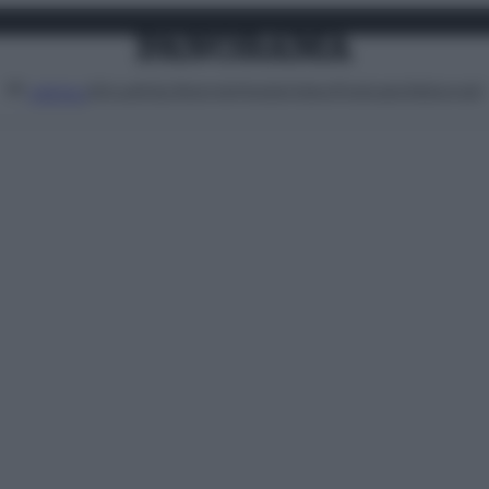
Attualità
Lifestyle
Moda
Video
Podcast
Abbonati
MENU