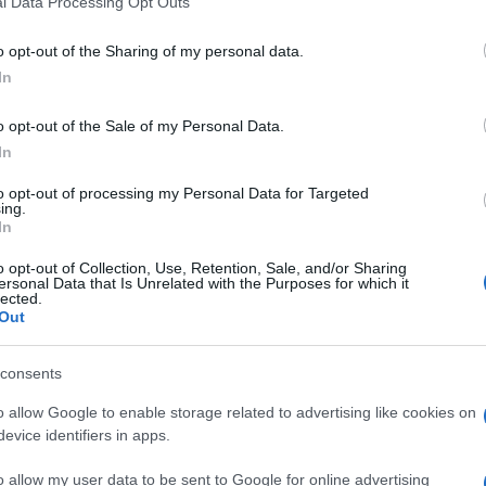
l Data Processing Opt Outs
including but not limited to your visit or usage behaviour. You may click 
 to Google and its third-party tags to use your data for below specifi
o opt-out of the Sharing of my personal data.
ogle consent section.
In
o opt-out of the Sale of my Personal Data.
In
i aggettivi risonanti che potrebbero andare a
to opt-out of processing my Personal Data for Targeted
ing.
entin Tarantino
,
Django Unchained
, prossima
In
n
Panorama
(dal
16 maggio
in edicola).
bucci, rivisita il genere western come solo quel
o opt-out of Collection, Use, Retention, Sale, and/or Sharing
n sagacia di battuta straordinaria, potenza visiva
ersonal Data that Is Unrelated with the Purposes for which it
.
lected.
obe e due Oscar, per la migliore sceneggiatura
Out
 per il miglior attore non protagonista, il superbo
consents
 dello scoppio della guerra civile, un dentista di
o allow Google to enable storage related to advertising like cookies on
 imbatte in due trafficanti di schiavi con la loro
evice identifiers in apps.
tà un
li Brittle, noti assassini, e solo l’aiuto di Django
può portarlo a riscuotere la ricompensa. Ecco che
o allow my user data to be sent to Google for online advertising