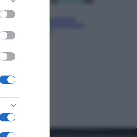
to grant or
ed purposes
Esteri
Meta, stangata dal tribunale
americano: 567 milioni di multa
per danni ai minori