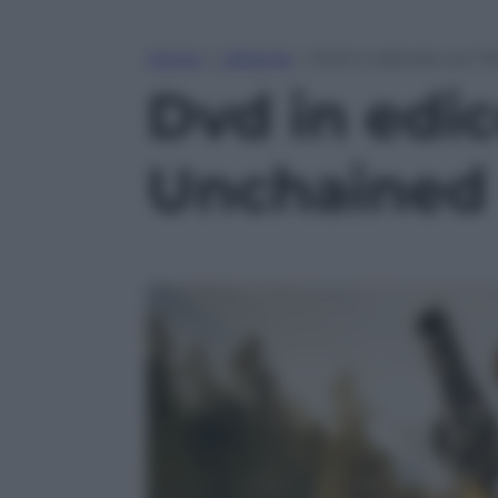
Home
»
Lifestyle
»
Dvd in edicola con 
Dvd in edi
Unchained