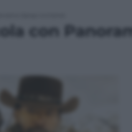
Panorama: Django Unchained
cola con Panora