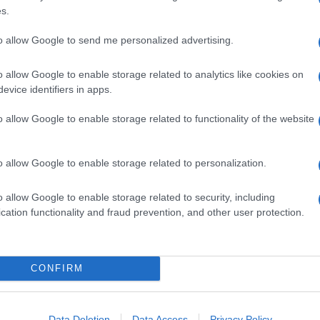
n’amicizia luminosa: il poco ortodosso Schultz
s.
 la libertà una volta catturati i Brittle, vivi o
to allow Google to send me personalized advertising.
a non separarsi e a cercare insieme altri criminali.
o resta però concentrato su un solo obiettivo:
o allow Google to enable storage related to analytics like cookies on
 (
Kerry Washington
), persa tempo prima a causa
evice identifiers in apps.
a questo nobile intento, i due giungeranno fino al
prio
), proprietario di Candyland, una famigerata
o allow Google to enable storage related to functionality of the website
o però i sospetti di Stephen (
Samuel L. Jackson
),
ile carneficina, con la vendetta servita nella
Tarantino.
o allow Google to enable storage related to personalization.
una colonna sonora epica accompagnano una
la storia del cinema.
o allow Google to enable storage related to security, including
cation functionality and fraud prevention, and other user protection.
rama
a 15,90 euro. Il blu-ray è con Panorama a 22,90
rie completa dei film girati dal grande regista
CONFIRM
Data Deletion
Data Access
Privacy Policy