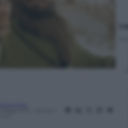
Le
ndrea Soglio
4 Maggio 2013
– Lettura: 2
inuti