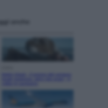
ggi anche
Cinema
Robin Hood – Il prezzo del sangue:
Hugh Jackman, altro che eroe! – Il
video in esclusiva