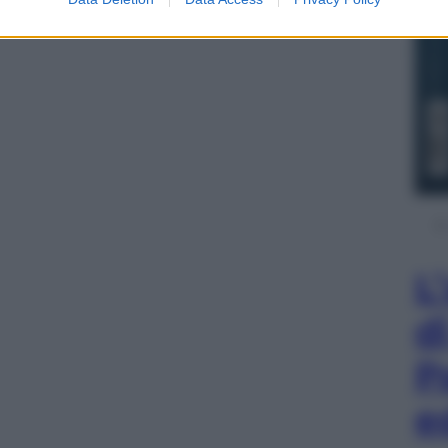
L
d
P
e