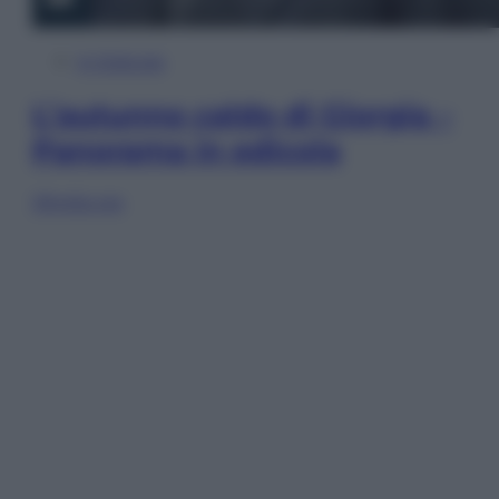
In Edicola
L’autunno caldo di Giorgia –
Panorama in edicola
Sfoglia ora