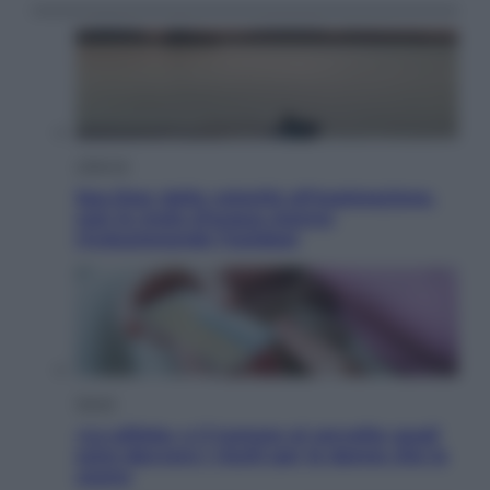
Lifestyle
Sea-Doo: dalla velocità all’esplorazione,
così le moto d’acqua stanno
rivoluzionando l’outdoor
Salute
«La pillola» e il tumore al cervello: quali
sono davvero i rischi per le donne che la
usano