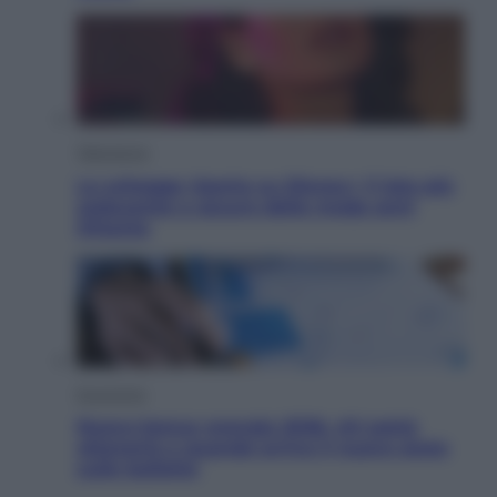
Televisione
Le schegge riporta su Disney+ il lato più
seducente e oscuro della moda anni
Ottanta
Economia
Nuovo bonus energia 2026, chi potrà
ottenerlo e quando arriva il nuovo aiuto
sulle bollette