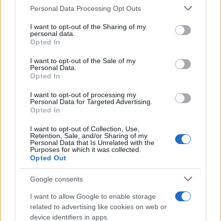
Personal Data Processing Opt Outs
This information may also be disclosed by us to third parties
on the IAB’s List of Downstream Participants that may further
I want to opt-out of the Sharing of my
disclose it to other third parties.
personal data.
Opted In
Please note that this website/app uses one or more Google
services and may gather and store information including but
I want to opt-out of the Sale of my
Personal Data.
not limited to your visit or usage behaviour. You may click to
Opted In
grant or deny consent to Google and its third-party tags to
use your data for below specified purposes in below Google
I want to opt-out of processing my
consent section.
Personal Data for Targeted Advertising.
Opted In
I want to opt-out of Collection, Use,
Retention, Sale, and/or Sharing of my
Personal Data that Is Unrelated with the
Purposes for which it was collected.
Opted Out
Google consents
I want to allow Google to enable storage
related to advertising like cookies on web or
device identifiers in apps.