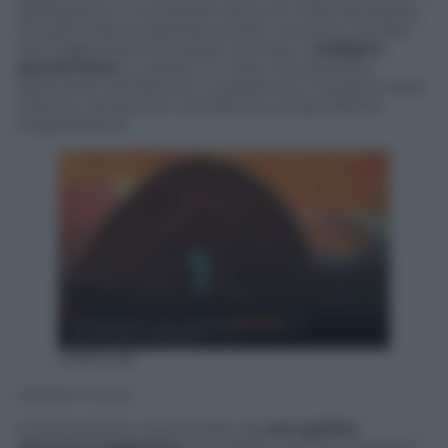
desolazione e numerose tracce di civiltà decadute.
Chi gioca deve esplorare questi universi e, aiutato
dai suggerimenti proposti, provare a
redigere
piccoli brani
, in prosa o in versi, che possano
descrivere l’ambiente e, soprattutto, il proprio stato
d’animo, attraverso una davvero ampia libertà
d’espressione.
19995438
Dejobaan Games
Il meccanismo, incorniciato da
una grafica
davvero suggestiva
, dovrebbe riuscire a portare il