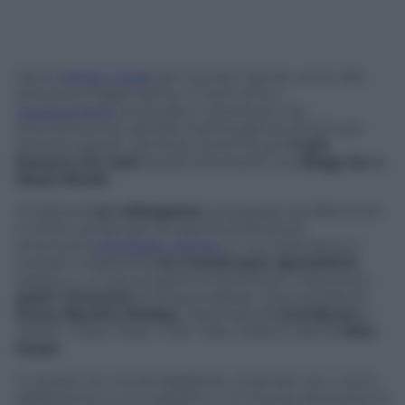
Sono
infiniti i modi
per trovare il giusto avvio alla
penna sul foglio bianco. E tanti sono i
suggerimenti
, le scuole e i prontuari che
promettono (e talvolta mantengono) di formare
scrittori esperti. Ma forse il premio per
il più
bizzarro fra tutti
questi strumenti va a
Elegy for a
Dead World
.
Si tratta di
un videogame
, sviluppato da Ziba Scott
e Ichiro Lambe per la casa di produzione
americana
Dejobaan Games
, in cui il giocatore è
invitato a esplorare
tre mondi post apocalittici
basati su un trio di opere di altrettanti importanti
poeti romantici
di lingua inglese:
Ozymandias
di
Percy Bysshe Shelley
,
Darkness
di
Lord Byron
e
When I Have Fears That I May Cease to Be
di
John
Keats
.
In questi tre mondi disabitati, chiamati con i nomi
degli autori a cui si ispirano, ci si muove attraverso la