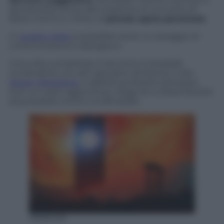
giocatore/scrittore alla creazione di una sorta di
diario intimo e, infine, di
piccola opera personale
.
In
questo video
è possibile avere un assaggio di
come funziona il videogioco.
Una volta completato il racconto è possibile
condividerlo con altri giocatori attraverso il sito
Steam Workshop
o addirittura farselo stampare
(con un costo aggiuntivo).
Elegy for a Dead World
è
acquistabile online a 14,99 dollari.
19995439