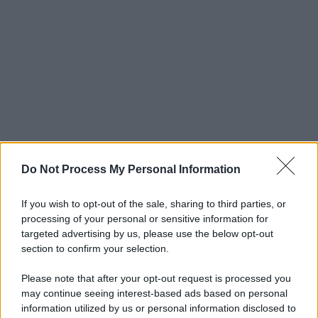
Do Not Process My Personal Information
If you wish to opt-out of the sale, sharing to third parties, or
processing of your personal or sensitive information for
targeted advertising by us, please use the below opt-out
section to confirm your selection.
Please note that after your opt-out request is processed you
may continue seeing interest-based ads based on personal
information utilized by us or personal information disclosed to