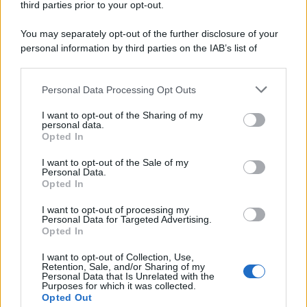
third parties prior to your opt-out.
You may separately opt-out of the further disclosure of your
personal information by third parties on the IAB’s list of
downstream participants.
Personal Data Processing Opt Outs
This information may also be disclosed by us to third parties
on the IAB’s List of Downstream Participants that may further
I want to opt-out of the Sharing of my
disclose it to other third parties.
personal data.
Opted In
Please note that this website/app uses one or more Google
services and may gather and store information including but
I want to opt-out of the Sale of my
Personal Data.
not limited to your visit or usage behaviour. You may click to
Opted In
grant or deny consent to Google and its third-party tags to
use your data for below specified purposes in below Google
I want to opt-out of processing my
consent section.
Personal Data for Targeted Advertising.
Opted In
I want to opt-out of Collection, Use,
Retention, Sale, and/or Sharing of my
Personal Data that Is Unrelated with the
Purposes for which it was collected.
Opted Out