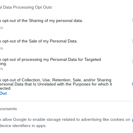
 that this website/app uses one or more Google services and may gath
l Data Processing Opt Outs
including but not limited to your visit or usage behaviour. You may click 
 to Google and its third-party tags to use your data for below specifi
o opt-out of the Sharing of my personal data.
ogle consent section.
In
o opt-out of the Sale of my Personal Data.
In
to opt-out of processing my Personal Data for Targeted
ing.
In
o opt-out of Collection, Use, Retention, Sale, and/or Sharing
ersonal Data that Is Unrelated with the Purposes for which it
lected.
Out
consents
 sito di
Lomekwi
durante la campagna di scavo
o allow Google to enable storage related to advertising like cookies on
i industria litica. La ricerca è stata recentemente
be essere la prova che gruppi di ominidi, antichi
evice identifiers in apps.
ssero già una capacità cerebrale tale da poter