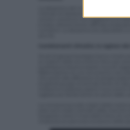
La datazione del manufatto è stata otten
metodo di datazione radiometrica
Pota
cenere vulcanica che soggiaceva al repert
è stata ulteriormente raffinata analizzan
Lomekwi. La datazione più plausibile a cui
anni fa.
Cambiamenti climatici, la ragione de
Studi di geoarcheologia hanno ricostr
ai creatori dello strumento litico più an
quell’epoca doveva essere ricca di vegeta
fabbricazione di uno strumento così sof
che portò alla diffusione di ampie prat
di grandi gruppi di animali, fonte di cib
iniziarono a battere pietre l’una contro 
tagliare più facilemente la carne dalle c
La conoscenza sulle origini della nostr
esse sono state colmate dalle ricerche 
Scoperte come il manufatto litico di Lo
chiarezza sul percorso evolutivo della 