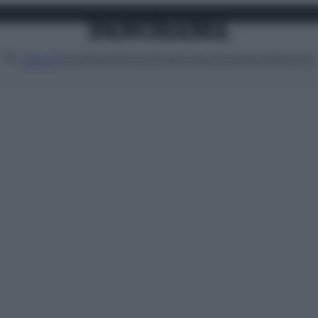
Attualità
Lifestyle
Moda
Video
Podcast
Abbonati
MENU