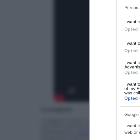
Please note
Persona
information 
deny consent
I want t
in below Go
Opted 
I want t
Opted 
I want 
Advertis
Opted 
I want t
of my P
was col
Opted 
La scoperta
Google 
Il reperto è stato rinvenuto in Kenya nel
I want t
del 2012 insieme ad altri 149 manufatti d
pubblicata su
Nature
.
La scoperta potreb
web or d
progenitori dell’
Homo Sapiens
, possede