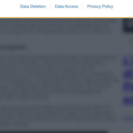
Data Deletion
Data Access
Privacy Policy
uta con metodi geoarcheologici. In particolare, il
ssio-Argon
ha permesso di datare uno strato di
o litico a 3.3 milioni di anni fa. Questa cronologia
do il
paleomagnetismo
dei minerali del sito di
 si è giunti è compresa tra 3.33 e 3.11 milioni di
l progresso
L
uito la situazione paleoambientale contemporanea
tico mai scoperto. L’area del sito di Lomekwi a
zione. I ricercatori sono convinti che la
d
isticato fu una risposta al cambiameto climatico
erie di savana e, consequentemente, alla evoluzione
P
o per i progenitori della razza umana. Gli ominidi
l’altra per ottenere strumenti scheggiati per
e
arcasse degli animali.
a specie ha ancora molte lacune ma parecchie di
archeologiche e geologiche degli ultimi decenni.
Sfog
mekwi contribuiscono in modo significativo a fare
specie umana.