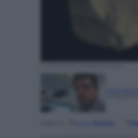
West Turkana Archaeological Project
Filippo Brand
25 Maggio 20
Google
Discover
Fo
Seguici su
Lo strumento litico più antico m