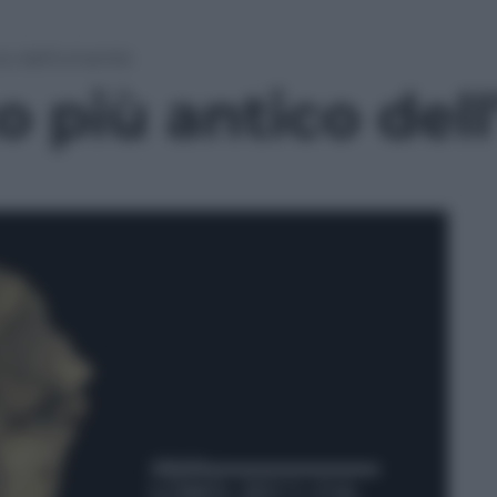
co dell’umanità
o più antico del