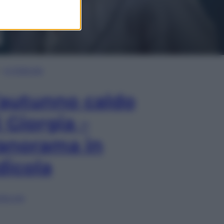
In Edicola
’autunno caldo
i Giorgia –
anorama in
dicola
lia ora