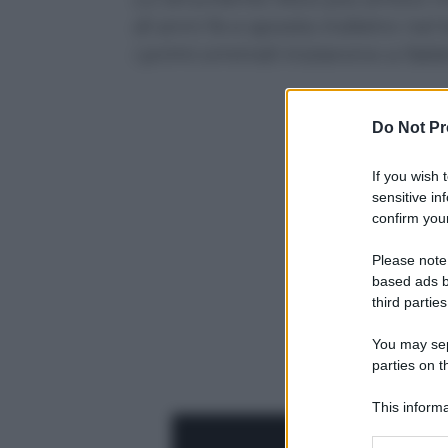
di anni fa e sposta indietro ne
i primi ominidi iniziarono a fab
Do Not Pr
If you wish 
sensitive in
confirm your
Please note
based ads b
third parties
You may sepa
parties on t
This informa
Participants