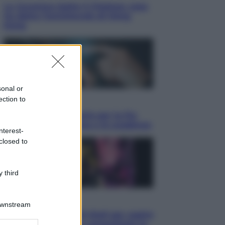
La Juventus batte il Chelsea: cosa
ha detto l’amichevole di Hong
Kong
sonal or
ection to
Economia
IT Wallet obbligatorio per la Pa:
cos’è, come funziona e le scadenze
nterest-
closed to
 third
Televisione
Downstream
Estate da anime: 10 titoli per capire
il fenomeno che ha conquistato la