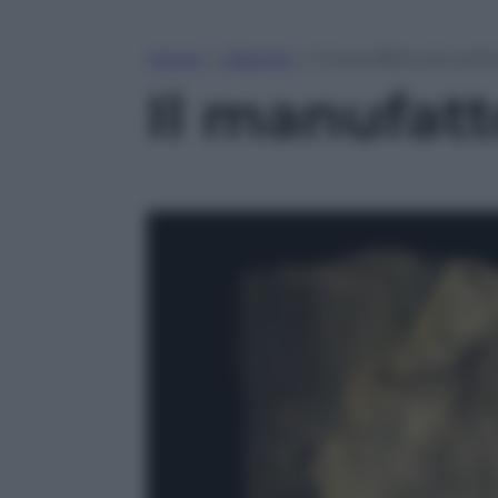
Home
»
Lifestyle
»
Il manufatto più anti
Il manufatt