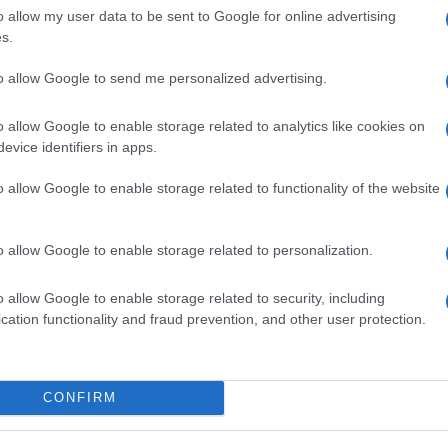
lati. Il geologo
Chris Lepre
(Lamont-Doherty
o allow my user data to be sent to Google for online advertising
e l’archeologa
Sonia Harmand
, (Turkana Basin
s.
ersite Paris Ouest Nanterre) sono convinti che sia
ere lo sviluppo cognitivo dei primi ominidi. La
to allow Google to send me personalized advertising.
richiede una capacità motoria della mano tale per
che l’evoluzione cerebrale necessaria sia avvenuta
o allow Google to enable storage related to analytics like cookies on
o 3D del reperto è disponibile
online
.
evice identifiers in apps.
o allow Google to enable storage related to functionality of the website
o non vi sono ancora certezze. In base ad alcuni
Lomekwi gli archeologi sono propensi nell’indicare il
lioni di anni fa) come la specie che più
o allow Google to enable storage related to personalization.
mento in pietra. A pochi chilometri da Lomekwi,
ranio di Kenyanthropus platytops datato a 3.3 milioni
 osso della medesima specie sono emersi a pochi
o allow Google to enable storage related to security, including
in pietra. Il Kenyanthropus platytops
cation functionality and fraud prevention, and other user protection.
etrodaterebbe l’avvento di quest’ultimo di circa
di credeva sino a pochi anni fa. L’identificazione
nto rimane ancora molto dibattuta: alcuni
n progenitore del genere
Homo
più prossimo all’
CONFIRM
 di anni fa).