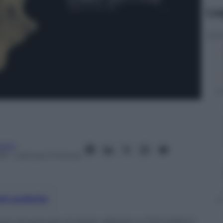
Le
olini
15
– Lettura: 3 minuti
nti preferite
ai rinvenuto è stato datato a 3.3 milioni