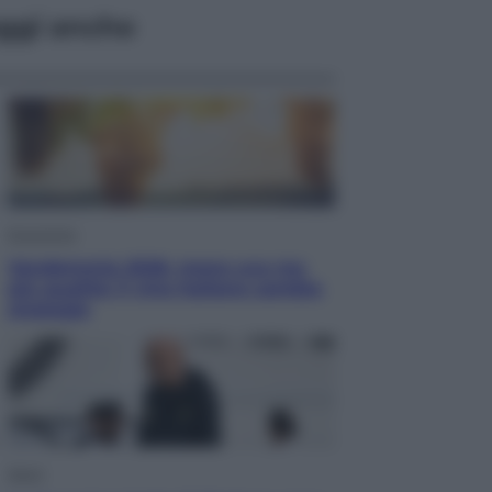
ggi anche
Economia
Vendemmia 2026, meno uva ma
più qualità: il vino italiano cambia
strategia
Sport