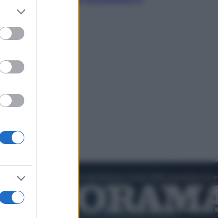
er and store
cultura pop
to grant or
ed purposes