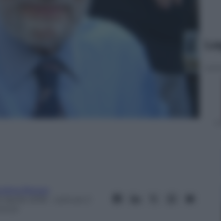
Le
ndrea Bressa
 Aprile 2018
– Lettura: 2
inuti