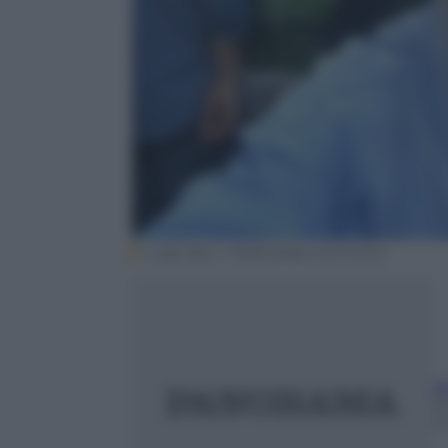
Luigi Novi / Wikimedia Commons
A
20
m