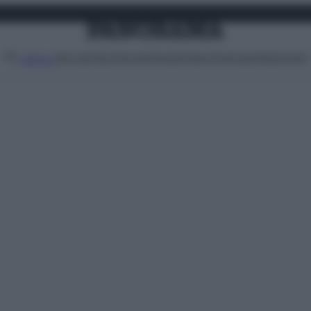
Attualità
Lifestyle
Moda
Video
Podcast
Abbonati
MENU