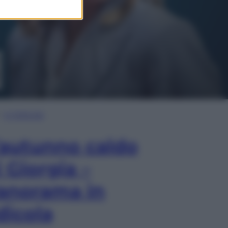
In Edicola
’autunno caldo
i Giorgia –
anorama in
dicola