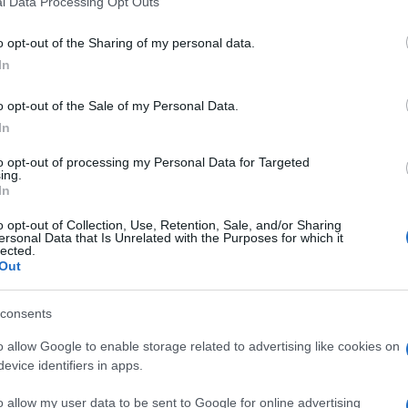
l Data Processing Opt Outs
including but not limited to your visit or usage behaviour. You may click 
 to Google and its third-party tags to use your data for below specifi
o opt-out of the Sharing of my personal data.
ogle consent section.
In
o opt-out of the Sale of my Personal Data.
lla sua morte
Oliver Sacks
, il celebre neurologo e
In
ll’agosto del 2015
, autore di
Risvegli
o
L’uomo che
a dimostrazione sta nel suo ultimo
libro
, pubblicato
to opt-out of processing my Personal Data for Targeted
ing.
scienza
edito in Italia da Adelphi.
In
o opt-out of Collection, Use, Retention, Sale, and/or Sharing
ersonal Data that Is Unrelated with the Purposes for which it
lected.
Out
consents
o allow Google to enable storage related to advertising like cookies on
evice identifiers in apps.
o allow my user data to be sent to Google for online advertising