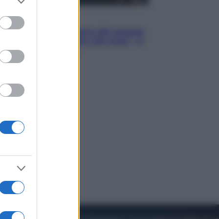
to grant or
ed purposes
Cinema
Robin Hood – Il prezzo del sangue:
Hugh Jackman, altro che eroe! – Il
video in esclusiva