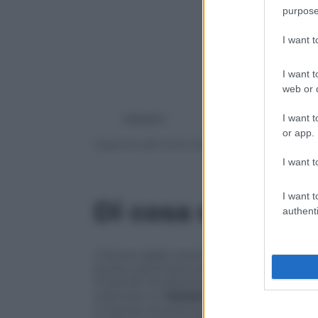
purpose
I want 
I want t
web or d
Adelphi
I want t
or app.
Copertina dell’ultimo libro di Oliver Sacks, ‘Il fi
I want t
I want t
Di cosa si stratta
authenti
Il fiume della coscienza
è, in breve, una 
poche settimane prima della sua morte e a
incaricati di sistemarli e darli alle stam
costruire un
testamento intellettuale
c
il mondo, la scienza, la letteratura, la 