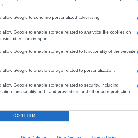
s.
to allow Google to send me personalized advertising.
o allow Google to enable storage related to analytics like cookies on
evice identifiers in apps.
o allow Google to enable storage related to functionality of the website
ume della coscienza’
Adelphi
o allow Google to enable storage related to personalization.
o allow Google to enable storage related to security, including
?
cation functionality and fraud prevention, and other user protection.
raccolta di
dieci veloci saggi
realizzati da Sacks
CONFIRM
ffidati alla cura di tre suoi collaboratori,
pe. Con questi testi l’autore sembra aver voluto
he riassume il suo modo di osservare e raccontare
natura. Attraverso uno sguardo lucido che approccia la
Data Deletion
Data Access
Privacy Policy