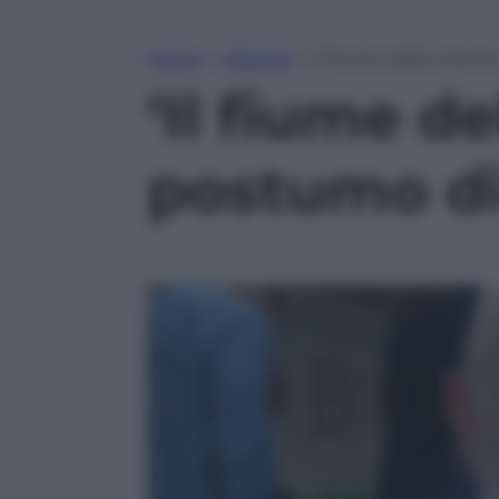
Home
»
Lifestyle
»
‘Il fiume della coscie
‘Il fiume de
postumo di