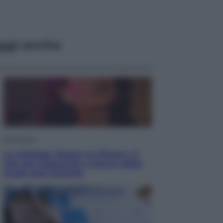
ggi anche
Televisione
Le schegge riporta su Disney+ il
lato più seducente e oscuro della
moda anni Ottanta