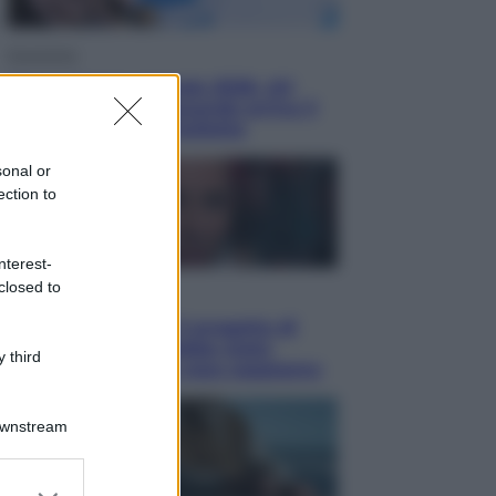
Economia
Nuovo bonus energia 2026, chi
potrà ottenerlo e quando arriva il
nuovo aiuto sulle bollette
sonal or
ection to
nterest-
closed to
Televisione
Squid Game USA, il progetto di
David Fincher sarebbe stato
 third
accantonato. Ecco cosa sappiamo
Downstream
er and store