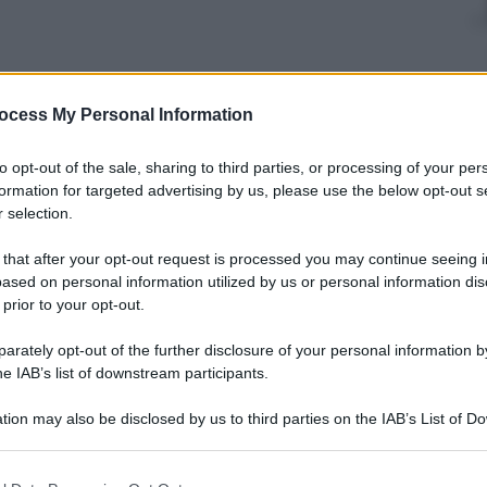
ocess My Personal Information
nti preferite
to opt-out of the sale, sharing to third parties, or processing of your per
 e scrittore scomparso nel 2015. Un
formation for targeted advertising by us, please use the below opt-out s
la di neurologia, psicologia, biologia e
 selection.
 that after your opt-out request is processed you may continue seeing i
ased on personal information utilized by us or personal information dis
 prior to your opt-out.
rately opt-out of the further disclosure of your personal information by
he IAB’s list of downstream participants.
tion may also be disclosed by us to third parties on the IAB’s List of 
 that may further disclose it to other third parties.
 that this website/app uses one or more Google services and may gath