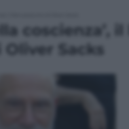
nza’, il libro postumo di Oliver Sacks
lla coscienza’, il 
 Oliver Sacks