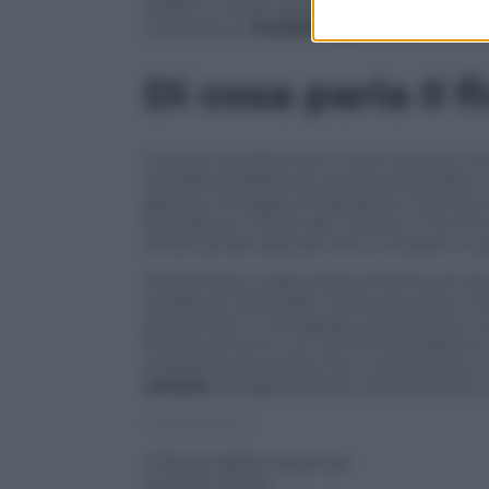
realtà in modo totalizzante, Sacks costr
conoscitiva:
multidisciplinarità
ricca di
Di cosa parla Il 
Il punto di partenza è, come sempre nei 
eccellenza della sua carriera scientific
grande ventaglio di discipline: chimica, 
letteratura. Il titolo del volume,
Il fiume
struttura dei discorsi che si trovano in 
Ad esempio, osservando le forme di vita 
quelle più articolate, Sacks dimostra com
elementari o complesse, presentano una 
funzionamento. Un tema interessante 
prospettiva la realtà che ci sta attorno e
umano
, biologicamente, storicamente 
——————-
Il fiume delle coscienza
di Oliver Sacks