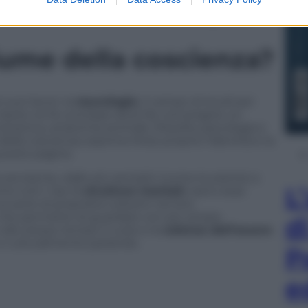
uisce una sintesi efficace della sua metodologia
 curiosità, piena di dubbi e aliena al pregiudizio.
fiume della coscienza?
suoi lavori, la
neurologia
, il campo di studi per
a. Sacks ne fa una base dove far convergere un
botanica, anatomia animale, filosofia, psicologia e
 della coscienza
, esprime forse proprio l’identità e la
queste pagine.
senziente, dalle più semplici (come le piante) a
L
e tutti i tipi di
strutture mentali
, siano esse
serie di proprietà costanti nel loro
che permette di guardare con più ampia
d
 allo stesso tempo il ruolo e la
valenza dell’essere
e culturalmente parlando.
P
e