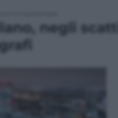
 scatti di 40 grandi fotografi
lano, negli scatt
grafi