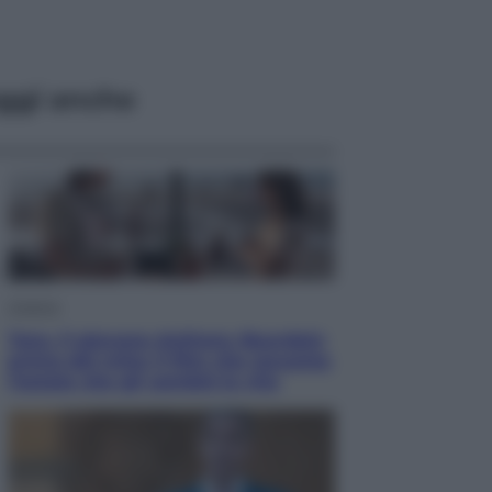
ggi anche
Cinema
Tony, il giovane Anthony Bourdain
prima del mito: il film che racconta
l’estate che gli cambiò la vita