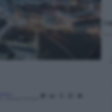
Le
tment
5
– Lettura: 2 minuti