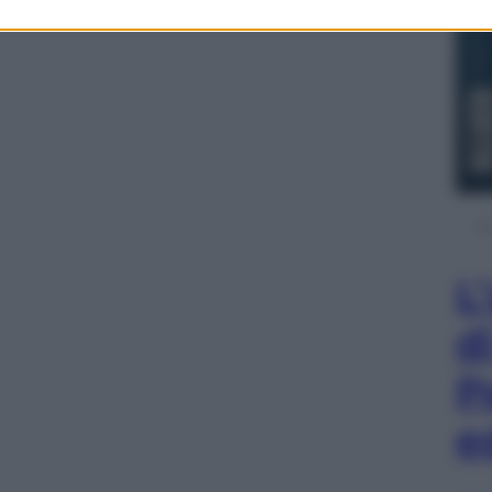
L
d
P
e