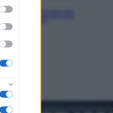
to grant or
Lifestyle
ed purposes
Cosa significa fare il medico oggi?
Dalle proteste in India alla lezione
di Abraham Verghese