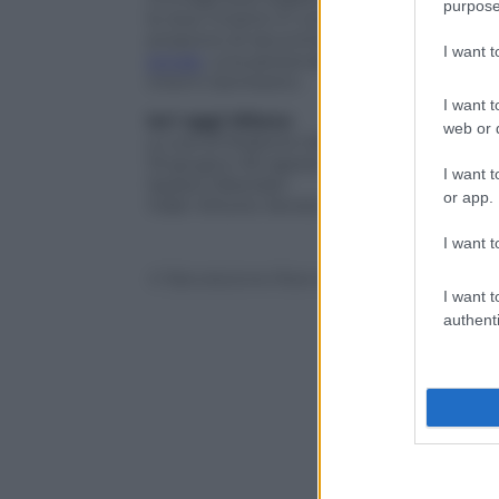
purpose
le due mostre in corso al MuFoCO:
Vetri
propone di raccontare una comunità att
I want 
privati
, una personale di Mario Cresci che
interni domestici.
I want t
Ieri oggi Milano
web or d
a cura di Roberta Valtorta
19 giugno-30 agosto 2015
I want t
Spazio Oberdan
or app.
Viale Vittorio Veneto 2, Milano
I want t
© Riproduzione Riservata
I want t
authenti