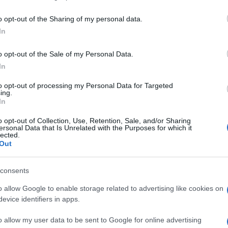
including but not limited to your visit or usage behaviour. You may click 
 to Google and its third-party tags to use your data for below specifi
o opt-out of the Sharing of my personal data.
ogle consent section.
In
30, allo
Spazio Oberdan
di
Milano
, la mostra
Ieri
nti che hanno cambiato il volto della città
o opt-out of the Sale of my Personal Data.
i nostri. L’esposizione, ideata e realizzata dal
ropone un’importante selezione di
170
fotografie e
In
eri. Alcune di recente acquisizione, le opere
ci conservati nelle collezioni dal museo.
to opt-out of processing my Personal Data for Targeted
ing.
In
a vita passata e presente di Milano e sui
 60 anni, da differenti punti di vista: quello
o opt-out of Collection, Use, Retention, Sale, and/or Sharing
ie e dalle baracche del dopoguerra alle periferie in
ersonal Data that Is Unrelated with the Purposes for which it
ri contemporanei, fino al nuovo volto della città che
lected.
, raccontando la Milano operaia, le famiglie, i
Out
culturale
, dei personaggi del mondo dell’arte, del
consents
lano, Comune di Cinisello Balsamo, Regione
gi Milano
fa parte delle quattro mostre
o allow Google to enable storage related to advertising like cookies on
o dal Museo di Fotografia Contemporanea,
evice identifiers in apps.
O e della sua cornice tematica.
pazio Oberdan ospiterà a settembre le storie
o allow my user data to be sent to Google for online advertising
 dell’artista
Moira Ricci
. Completano il progetto