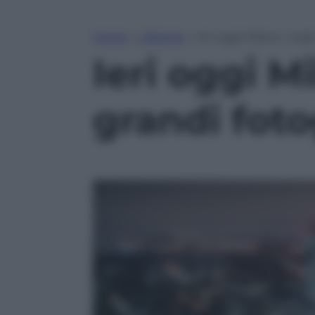
Home
»
Lifestyle
»
Ieri oggi Milano, negli
Ieri oggi Mi
grandi foto