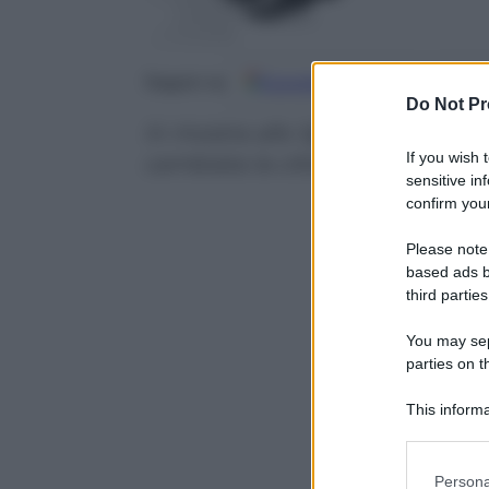
Google
Discover
Fo
Seguici su
Do Not Pr
In mostra allo Spazio Oberdan 
If you wish 
cambiata la città dal secondo 
sensitive in
confirm your
Please note
based ads b
third parties
You may sepa
parties on t
This informa
Participants
Please note
Persona