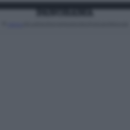
Attualità
Lifestyle
Moda
Video
Podcast
Abbonati
MENU