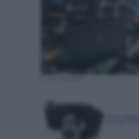
Luca Campigotto
Photo Depar
8 Giugno 201