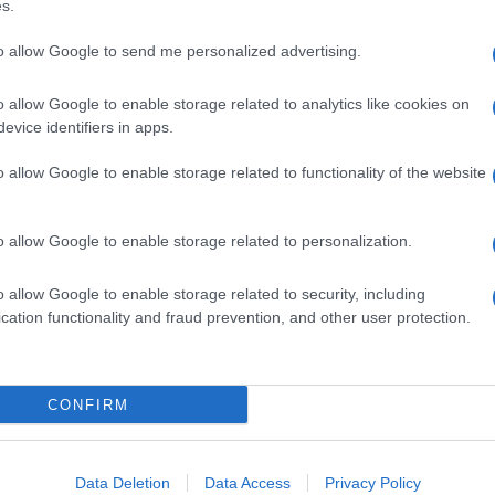
s.
netta
, un progetto pubblico di
Paolo Riolzi
che si
raverso gli oggetti che custodisce, e
Racconti
to allow Google to send me personalized advertising.
 narra la cultura contadina attraverso l’analisi di
o allow Google to enable storage related to analytics like cookies on
evice identifiers in apps.
o allow Google to enable storage related to functionality of the website
o allow Google to enable storage related to personalization.
o allow Google to enable storage related to security, including
cation functionality and fraud prevention, and other user protection.
CONFIRM
Data Deletion
Data Access
Privacy Policy