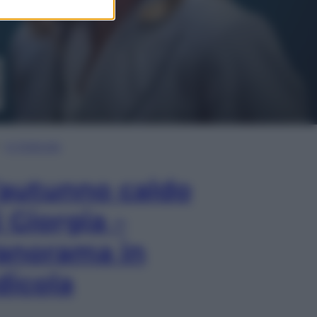
In Edicola
’autunno caldo
i Giorgia –
anorama in
dicola