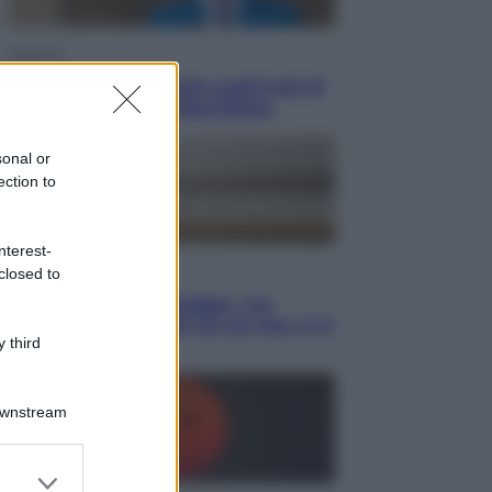
Opinioni
Il vergognoso silenzio sugli hub di
Pedro Sanchez in Mauritania
sonal or
ection to
nterest-
Cultura
closed to
Libri: dopo «Le schegge», tre
thriller con narratori di cui non ci si
 third
può fidare
Downstream
er and store