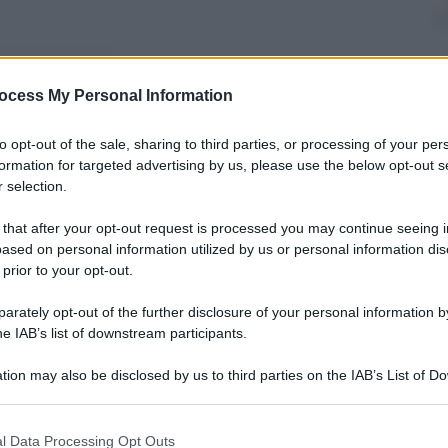
nti preferite
ocess My Personal Information
170 fotografie e video raccontano com’è
to opt-out of the sale, sharing to third parties, or processing of your per
dopoguerra a oggi
formation for targeted advertising by us, please use the below opt-out s
 selection.
 that after your opt-out request is processed you may continue seeing i
ased on personal information utilized by us or personal information dis
 prior to your opt-out.
rately opt-out of the further disclosure of your personal information by
he IAB’s list of downstream participants.
tion may also be disclosed by us to third parties on the IAB’s List of 
 that may further disclose it to other third parties.
 that this website/app uses one or more Google services and may gath
l Data Processing Opt Outs