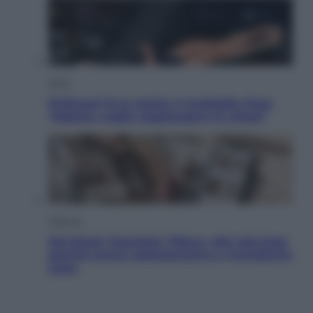
Sport
Pellacani fa la storia: 5 medaglie d’oro
“Adesso voglio raggiungere le cinesi”
Lifestyle
Dal blush Charlotte Tilbury alle tote bag:
perché ormai collezioniamo e rivendiamo
tutto