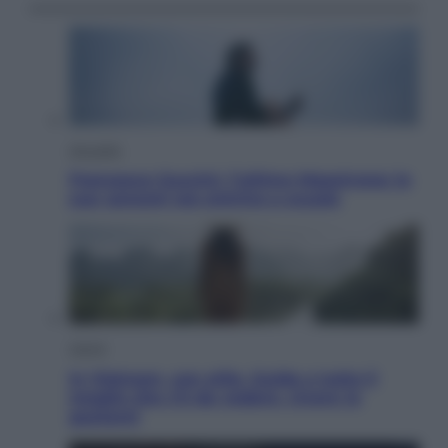
Attualità
Francesco Guccini, l’ultimo Maestrone: le
sue canzoni ora entrino a scuola
Viaggi
In Vietnam, con stile. Guida a tutto il
meglio che c’è da vedere, vivere (e
gustare)