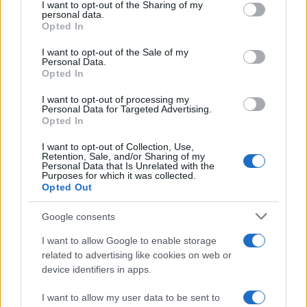
I want to opt-out of the Sharing of my
disclose it to other third parties.
personal data.
Opted In
Please note that this website/app uses one or more Google
services and may gather and store information including but
I want to opt-out of the Sale of my
Personal Data.
not limited to your visit or usage behaviour. You may click to
Opted In
grant or deny consent to Google and its third-party tags to
use your data for below specified purposes in below Google
I want to opt-out of processing my
consent section.
Personal Data for Targeted Advertising.
Opted In
I want to opt-out of Collection, Use,
Retention, Sale, and/or Sharing of my
Personal Data that Is Unrelated with the
Purposes for which it was collected.
Opted Out
Google consents
I want to allow Google to enable storage
related to advertising like cookies on web or
device identifiers in apps.
I want to allow my user data to be sent to