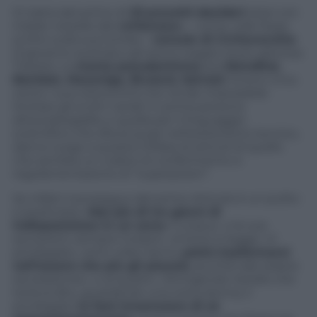
Si tratta del primo di
23 precetti-desideri
stesi con
indole notarile dal
«milanese»
– come volle fosse
scritto sulla sua tomba –
console di Civitavecchia
(il governo austriaco gli aveva negato la più gloriosa
Trieste). La
mania pseudonimica
(tra
Stendhal,
Bombet, Mocenigo, Brulard, Salviati
, furono circa
cento i suoi eteronimi) che rende impossibile
limitare gli scritti narrati in prima persona
all’autobiografia, e quella per il linguaggio
scientifico che sfocia quasi nell’esoterismo tecnico,
danno luogo a questa infilata di articoli di quello
che sembra un codice di conferimento e
regolamentazione di “superpoteri”.
Se infatti il prosieguo del primo Articolo è un pulito
e positivista «
Mai più di tre giorni di
indisposizione in un anno
. Il corpus e le sue
secrezioni, sempre inodori», al terzo si legge: «Il
privilegiato, venti volte l’anno,
potrà trasformarsi
nell’essere che più gli piacerà
, purché tale essere
sia esistente», e al quarto: «Stringendo l’anello che
terrà al dito, guardando una certa donna, il
privilegiato
la farà innamorare di sé