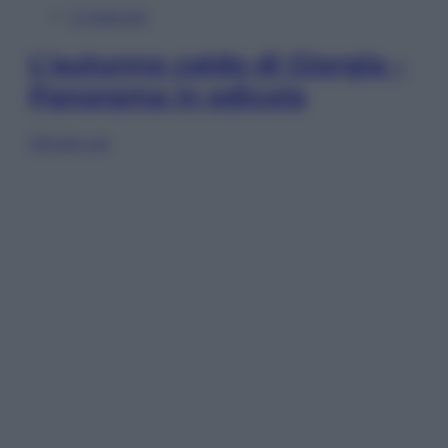
In Edicola
L’autunno caldo di Giorgia –
Panorama in edicola
Sfoglia ora