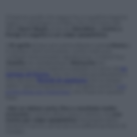
Chissà se quello che segue ha un qualche legame
logico o metalogico col fatto che il 23 marzo del
1842
Henri Beyle,
al secolo
Stendhal
, è
morto a
Parigi in seguito a un colpo apoplettico.
Il
10 aprile
di due anni prima Beyle è solo
a Roma
e
in preda a «forti emicranie» come molti suoi
«colleghi di burocrazia napoleonica» o Grand Tour
(
Goethe
tra i predecessori,
Nietzsche
tra i
successori e ammiratori); è passato un anno da
La
certosa di Parma
, che non è stata accolta bene, e
otto da quei
Ricordi di egotismo
che lui stesso
definì “opera singolarissima”. Di getto, scrive il
suo
scritto forse più misterioso
, che inizia con questa
frase:
«
Mai un dolore serio, fino a vecchiaia molto
avanzata
: e anche allora nessun dolore, ma
una
morte per colpo apoplettico
nel proprio letto,
durante il sonno, senza alcuna sofferenza fisica né
morale».