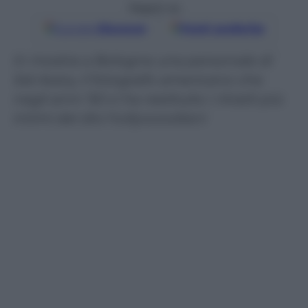
Seguici su
Google
Discover
Fonti preferite
In mostra a Bologna una personale di
Sid Avery, il fotografo americano che
negli anni ‘50 ci ha restituito i ritratti più
intimi dei divi hollywoodiani