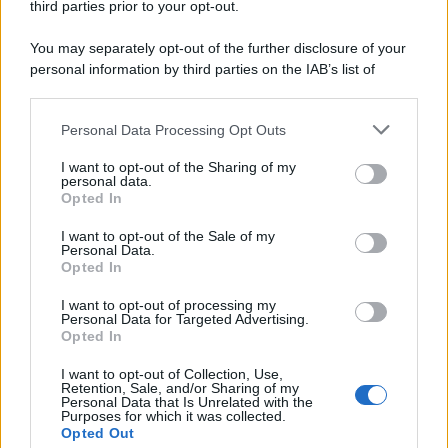
third parties prior to your opt-out.
You may separately opt-out of the further disclosure of your
personal information by third parties on the IAB’s list of
downstream participants.
Personal Data Processing Opt Outs
This information may also be disclosed by us to third parties
on the IAB’s List of Downstream Participants that may further
I want to opt-out of the Sharing of my
disclose it to other third parties.
personal data.
Opted In
Please note that this website/app uses one or more Google
services and may gather and store information including but
I want to opt-out of the Sale of my
Personal Data.
not limited to your visit or usage behaviour. You may click to
Opted In
grant or deny consent to Google and its third-party tags to
use your data for below specified purposes in below Google
I want to opt-out of processing my
consent section.
Personal Data for Targeted Advertising.
Opted In
I want to opt-out of Collection, Use,
Retention, Sale, and/or Sharing of my
Personal Data that Is Unrelated with the
Purposes for which it was collected.
Opted Out