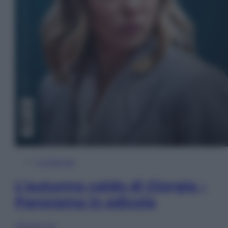
In Edicola
L’autunno caldo di Giorgia –
Panorama in edicola
Sfoglia ora