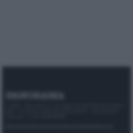
© 2025 – Panorama s.r.l. (Gruppo Società Editrice Italiana
spa) – Via Vittor Pisani 28, 20124 Milano – riproduzione
riservata – P.IVA 10518230965
Attualità
Lifestyle
Moda
Video
Podcast
Abbonati