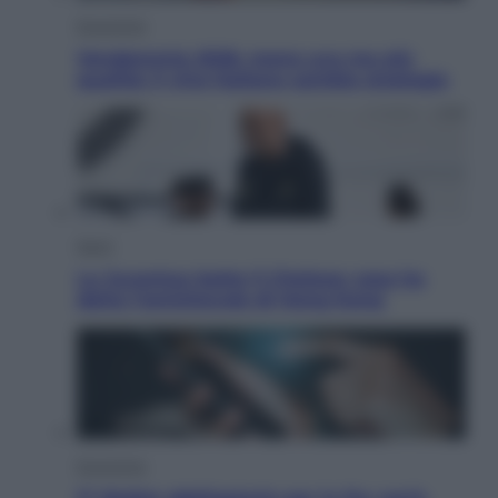
Economia
Vendemmia 2026, meno uva ma più
qualità: il vino italiano cambia strategia
Sport
La Juventus batte il Chelsea: cosa ha
detto l’amichevole di Hong Kong
Economia