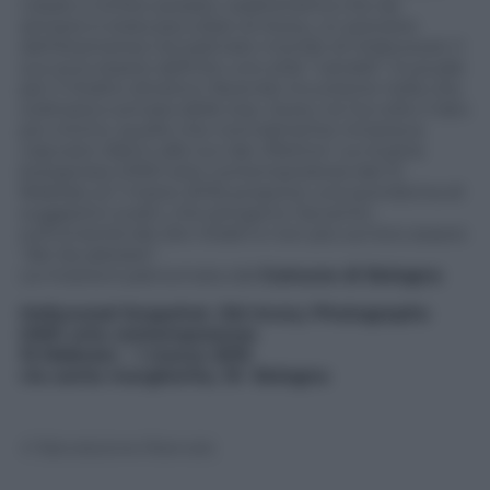
rubato e la foto posata, caratteristica che da
sempre è stata peculiare di Avery, un pioniere
dell’istantanea nel patinato mondo di Hollywood. Il
suo può essere definito uno stile “candid”, inusuale
per il ritratto divistico: facendo incursione nella vita
ordinaria e privata delle star, Avery ne ha colto il lato
più intimo, quello che normalmente rimaneva
nascosto dietro alle luci dei riflettori. La mostra
bolognese (ONO arte contemporanea dal 13
febbraio al 1 marzo 2015) propone una quindicina di
suggestivi scatti, che pongono l’accento
sull’umanità dei divi ritratti e non più sul loro essere
“dei da adorare”.
La mostra è patrocinata dal
Comune di Bologna
Hollywood Snapshot. Sid Avery Photographs
ONO arte contemporanea
13 febbraio – 1 marzo 2015
via santa margherita, 10- Bologna
© Riproduzione Riservata