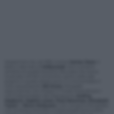
Sessant’anni fa, nel 1955, moriva
James Dean
, il
bello e dannato di
Hollywood
, vero e proprio
simbolo di quella Gioventù Bruciata che aveva
incarnato nel film omonimo uscito nelle sale
proprio in quello stesso anno. E a immortalare il
mito era presente
Sid Avery
, fotografo
statunitense che ritrasse in modo straordinario i
miti hollywoodiani del dopoguerra.
Audrey
Hepburn, Sophia Loren, Paul Newman, Elizabeth
Taylor
o
Steve McQueen
, tutti vengono fotografati
con la stessa intensità, a metà strada tra lo scatto