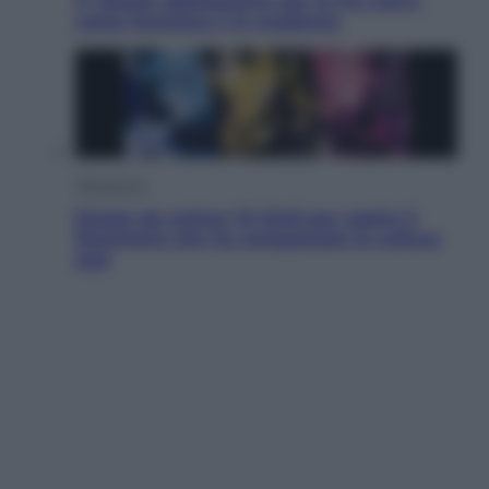
IT Wallet obbligatorio per la Pa: cos’è,
come funziona e le scadenze
Televisione
Estate da anime: 10 titoli per capire il
fenomeno che ha conquistato la cultura
pop