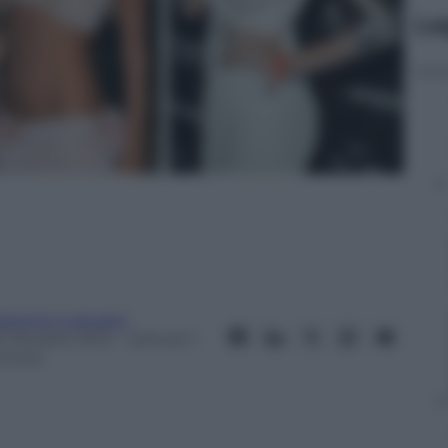
Le
iacomo Loquace
0 Ottobre 2013
– Lettura: 1
inuto