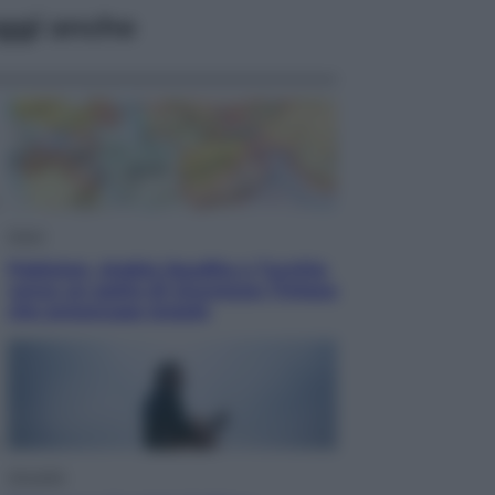
ggi anche
Esteri
Pakistan, Arabia Saudita e Turchia
verso un patto di sicurezza: l’intesa
che preoccupa Israele
Attualità