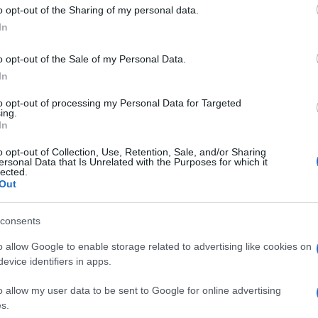
 to Google and its third-party tags to use your data for below specifi
o opt-out of the Sharing of my personal data.
ogle consent section.
In
l’arrivo di Halloween
spinge un sacco di persone
o opt-out of the Sale of my Personal Data.
bile. Anche le star (di cinema, moda, televisione)
In
essere zombi, vampiri e chi più ne ha più ne metta.
rsi irriconoscibile o a imbruttirsi, ma il grosso non ci
to opt-out of processing my Personal Data for Targeted
e diventi palese l’unica ragione della loro fama.
ing.
mpossibile farle brutte, a prescindere dagli sforzi.
In
llery e decidi chi ha provato, chi no e chi pur
ela.
o opt-out of Collection, Use, Retention, Sale, and/or Sharing
ersonal Data that Is Unrelated with the Purposes for which it
lected.
Out
consents
o allow Google to enable storage related to advertising like cookies on
evice identifiers in apps.
o allow my user data to be sent to Google for online advertising
s.