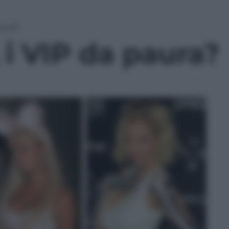
aura?
i VIP da paura?