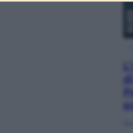
L
d
P
e
Sfog