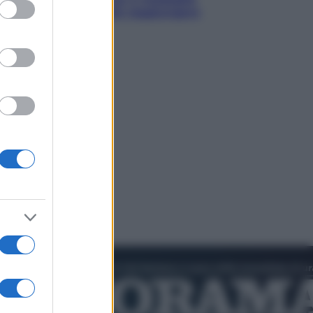
ed purposes
d’oro “Adesso voglio raggiungere
le cinesi”