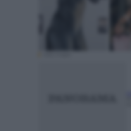
Getty Images
G
3
m