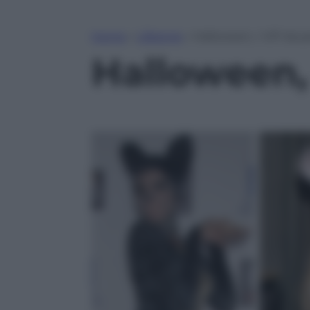
Home
»
Lifestyle
»
Halloween, i VIP da p
Halloween, 