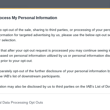
nti preferite
ocess My Personal Information
a festa dei morti, ma non ci riesce – Dolci
a – Nella Casa degli spiriti – La
to opt-out of the sale, sharing to third parties, or processing of your per
formation for targeted advertising by us, please use the below opt-out s
er a Ognissanti
 selection.
 that after your opt-out request is processed you may continue seeing i
ased on personal information utilized by us or personal information dis
 prior to your opt-out.
rately opt-out of the further disclosure of your personal information by
he IAB’s list of downstream participants.
tion may also be disclosed by us to third parties on the IAB’s List of 
 that may further disclose it to other third parties.
 that this website/app uses one or more Google services and may gath
l Data Processing Opt Outs
including but not limited to your visit or usage behaviour. You may click 