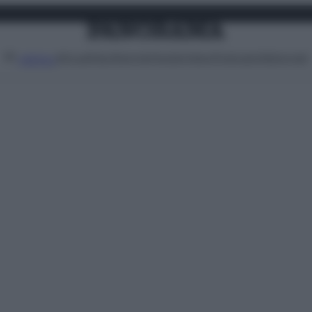
Attualità
Lifestyle
Moda
Video
Podcast
Abbonati
MENU