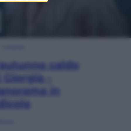
In Edicola
’autunno caldo
i Giorgia –
anorama in
dicola
lia ora