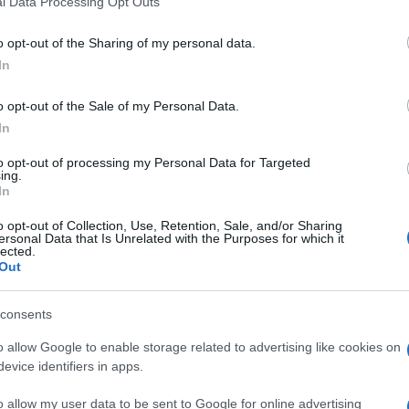
l Data Processing Opt Outs
including but not limited to your visit or usage behaviour. You may click 
 to Google and its third-party tags to use your data for below specifi
o opt-out of the Sharing of my personal data.
ogle consent section.
In
o opt-out of the Sale of my Personal Data.
In
ag
to opt-out of processing my Personal Data for Targeted
ing.
l premio riservato al miglior giovane calciatore
In
 fortuna all’estero. Sbarca così nei Paesi Bassi,
 Alkmaar
, guidato da uno degli allenatori olandesi
o opt-out of Collection, Use, Retention, Sale, and/or Sharing
cio,
Louis van Gaal
. Con la squadra frisiana Pellè
ersonal Data that Is Unrelated with the Purposes for which it
 segnando solo 16 reti ma riuscendo comunque a
lected.
e.
Out
onaco, il ragazzo pugliese di
San Cesario
non
tattiche né di Koeman né di Advocaat. Nel 2011 Pellè
consents
in
serie A
vestendo la maglia del
Parma
, che
o allow Google to enable storage related to advertising like cookies on
astian Giovinco. Neanche in Emilia fa bene e a
a
, ma neppure sotto la Lanterna riesce a incidere e
evice identifiers in apps.
 due maglie diverse, si ritrova con solo 5 reti messe
un attaccante.
o allow my user data to be sent to Google for online advertising