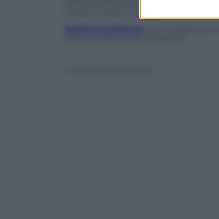
Olimpica. Perché anche se ha trovato glor
sempre rimasta nel cuore.
Sportivamentemag
è un magazine on l
proponendo storie e riflessioni.
© Riproduzione Riservata