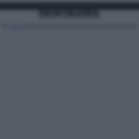
Attualità
Lifestyle
Moda
Video
Podcast
Abbonati
MENU