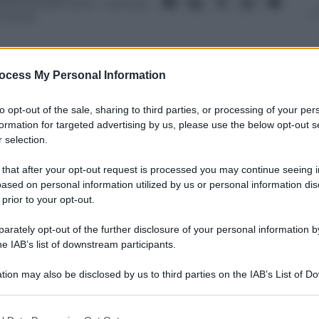
8 Novembre 2013
– Lettura:
 minuti
ocess My Personal Information
to opt-out of the sale, sharing to third parties, or processing of your per
nti preferite
formation for targeted advertising by us, please use the below opt-out s
 selection.
el 2007, mai esploso in A, è ora
ord. E continua a sognare la Nazionale
 that after your opt-out request is processed you may continue seeing i
ased on personal information utilized by us or personal information dis
 prior to your opt-out.
rately opt-out of the further disclosure of your personal information by
he IAB’s list of downstream participants.
tion may also be disclosed by us to third parties on the IAB’s List of 
 that may further disclose it to other third parties.
 that this website/app uses one or more Google services and may gath