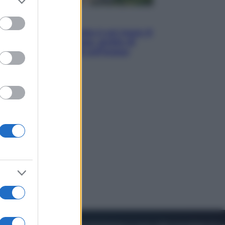
to grant or
ed purposes
Viaggi
La Thailandia segreta è sul mare: 8
luoghi tra delfini rosa, grotte di
smeraldo e villaggi sull’acqua