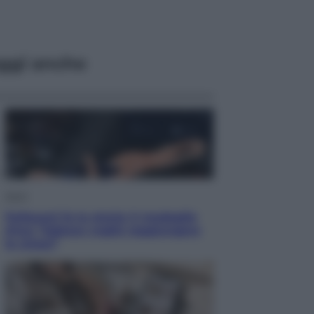
ggi anche
Sport
Pellacani fa la storia: 5 medaglie
d’oro “Adesso voglio raggiungere
le cinesi”