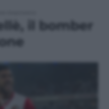
mber d’esportazione
llè, il bomber
ione