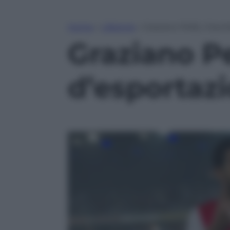
Home
»
Lifestyle
»
Graziano Pellè, il bo
Graziano Pe
d’esportaz