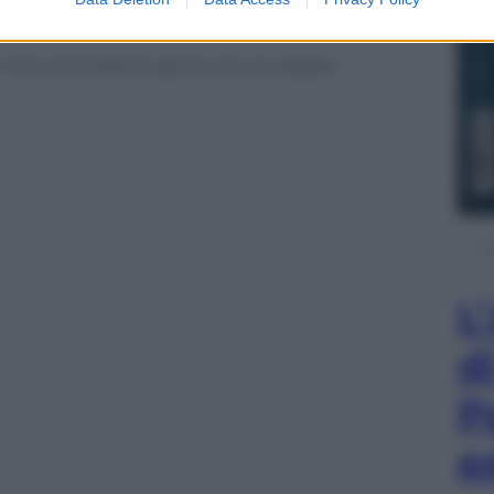
ia e successo in Olanda, a Graziano l’Italia è
ine che tutela lo sport e le sue regole,
L
d
P
e