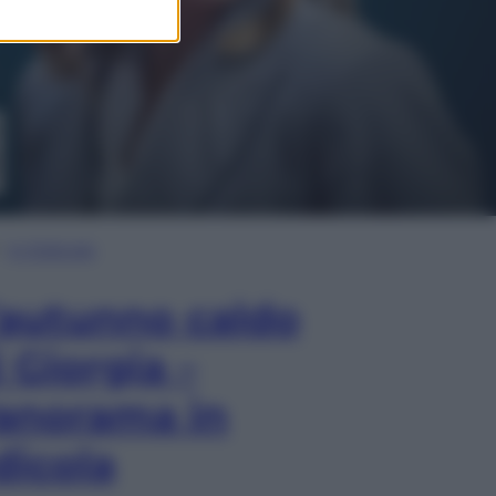
In Edicola
’autunno caldo
i Giorgia –
anorama in
dicola