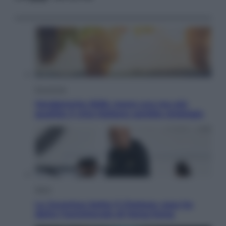
Economia
Vendemmia 2026, meno uva ma più
qualità: il vino italiano cambia strategia
Sport
La Juventus batte il Chelsea: cosa ha
detto l’amichevole di Hong Kong