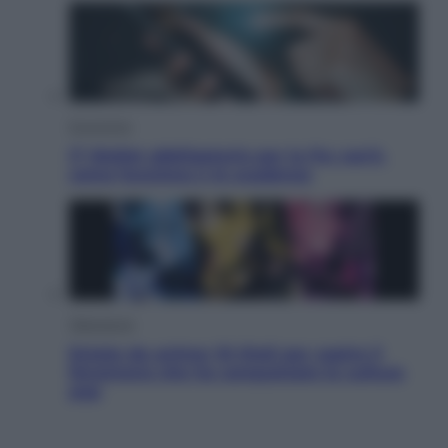
Economia
IT Wallet obbligatorio per la Pa: cos’è,
come funziona e le scadenze
Televisione
Estate da anime: 10 titoli per capire il
fenomeno che ha conquistato la cultura
pop