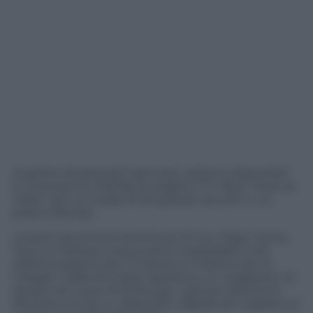
A partire da giovedì 2 gennaio, saranno disponibili
in esclusiva su RaiPlay le stagioni 17 e 18 di
“Grani di
Pepe”
, per un totale di 26 episodi, raccolti in un
pratico BoxSet.
La serie racconta le avventure di Lou, Pippi, Jonny,
Tarun e Clarissa, cinque amici inseparabili uniti
dall’entusiasmo per il mistero e il talento per le
indagini. Dalla loro base operativa, un magazzino di
spezie nel cuore di Amburgo, i giovani detective
sfruttano la rete e i dispositivi digitali per vigilare sui