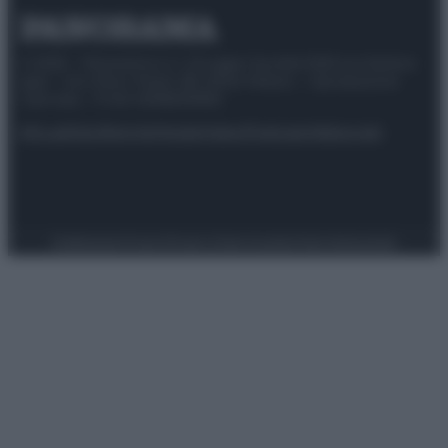
© 2025 – Panorama s.r.l. (Gruppo Società Editrice Italiana
spa) – Via Vittor Pisani 28, 20124 Milano – riproduzione
riservata – P.IVA 10518230965
Attualità
Lifestyle
Moda
Video
Podcast
Abbonati
Preferenze Privacy
Privacy Policy
Cookie Policy
Note legali