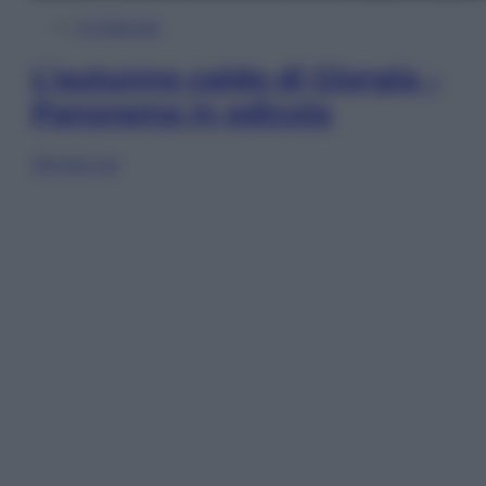
In Edicola
L’autunno caldo di Giorgia –
Panorama in edicola
Sfoglia ora