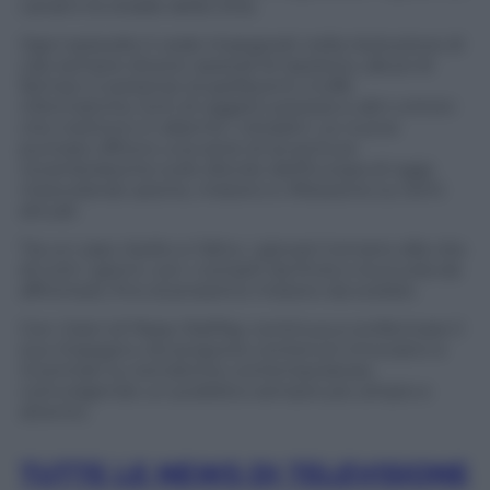
canali e le strade della città.
Ogni episodio li vede impegnati nella risoluzione di
casi sempre diversi: episodi di razzismo, abusi di
farmaci e sostanze stupefacenti, truffe
informatiche, furti di oggetti preziosi e altri crimini
che mettono in allarme i cittadini. Le nuove
puntate offrono una serie di avventure
rocambolesche sullo sfondo dell’Europa di oggi,
mescolando azione, mistero e riflessione su temi
attuali.
Tra un caso risolto e l’altro, i giovani tornano alla vita
di tutti i giorni, con i compiti da finire e la scuola da
affrontare, fino al prossimo mistero da svelare.
Con
Grani di Pepe
, RaiPlay continua a confermare il
suo impegno nel proporre contenuti innovativi e
incentrati su tematiche contemporanee,
coinvolgendo un pubblico sempre più ampio e
attento.
TUTTE LE NEWS DI TELEVISIONE