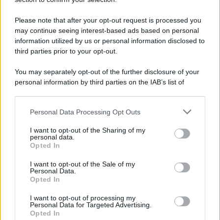
Please note that after your opt-out request is processed you
may continue seeing interest-based ads based on personal
information utilized by us or personal information disclosed to
third parties prior to your opt-out.
You may separately opt-out of the further disclosure of your
personal information by third parties on the IAB’s list of
downstream participants.
Personal Data Processing Opt Outs
This information may also be disclosed by us to third parties
on the IAB’s List of Downstream Participants that may further
I want to opt-out of the Sharing of my
disclose it to other third parties.
personal data.
Opted In
Please note that this website/app uses one or more Google
services and may gather and store information including but
I want to opt-out of the Sale of my
Personal Data.
not limited to your visit or usage behaviour. You may click to
Opted In
grant or deny consent to Google and its third-party tags to
use your data for below specified purposes in below Google
I want to opt-out of processing my
consent section.
Personal Data for Targeted Advertising.
Opted In