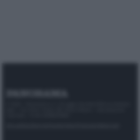
© 2025 – Panorama s.r.l. (Gruppo Società Editrice Italiana
spa) – Via Vittor Pisani 28, 20124 Milano – riproduzione
riservata – P.IVA 10518230965
Attualità
Lifestyle
Moda
Video
Podcast
Abbonati