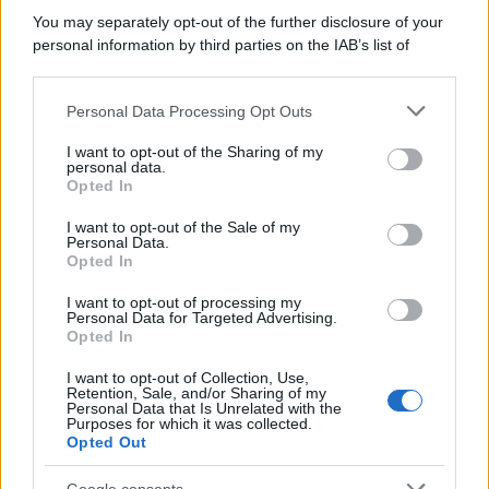
You may separately opt-out of the further disclosure of your
personal information by third parties on the IAB’s list of
downstream participants.
Personal Data Processing Opt Outs
This information may also be disclosed by us to third parties
on the IAB’s List of Downstream Participants that may further
I want to opt-out of the Sharing of my
disclose it to other third parties.
personal data.
Opted In
Please note that this website/app uses one or more Google
services and may gather and store information including but
I want to opt-out of the Sale of my
Personal Data.
not limited to your visit or usage behaviour. You may click to
Opted In
grant or deny consent to Google and its third-party tags to
use your data for below specified purposes in below Google
I want to opt-out of processing my
consent section.
Personal Data for Targeted Advertising.
Opted In
I want to opt-out of Collection, Use,
Retention, Sale, and/or Sharing of my
Personal Data that Is Unrelated with the
Purposes for which it was collected.
Opted Out
Google consents