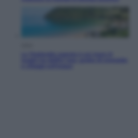
Viaggi
La Thailandia segreta è sul mare: 8
luoghi tra delfini rosa, grotte di smeraldo
e villaggi sull’acqua