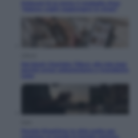
Pellacani fa la storia: 5 medaglie d’oro
“Adesso voglio raggiungere le cinesi”
Lifestyle
Dal blush Charlotte Tilbury alle tote bag:
perché ormai collezioniamo e rivendiamo
tutto
Esteri
Perché Hiroshima: la città scelta per
mostrare al mondo la bomba atomica