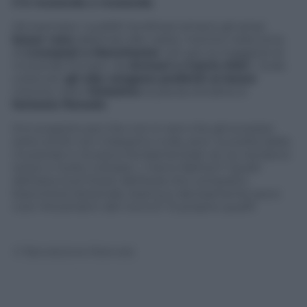
C’è mutanda e mutanda
Ad esempio i sudditi londinesi amano gli ampi
boxer rosa
(abbinati alle calze), mentre nella zona
di
Liverpool o Manchester
van per la maggiore le
mutande firmate: da
Armani a Calvin Klei
n. Sulla
costa est
gli slip vengono preferiti ai boxer
mentre nello
Yorkshire
la parola d’ordine è:
fantasia floreale
.
Si è scoperto poi che non è vero che gli scozzesi
sotto al kilt non indossino nulla, anzi. La scelta della
mutanda in Scozia è fondamentale: se ne vendono
tante e molto colorate. I meno fashion? Quelli
dell’area Sud Ovest dell’isola che comprano
biancheria dozzinale, bianca e decisamente poco
cool. Mutandoni del nonno? Sì proprio quelli!
© Riproduzione Riservata