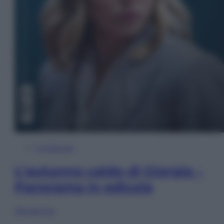
In Edicola
L’autunno caldo di Giorgia –
Panorama in edicola
Sfoglia ora