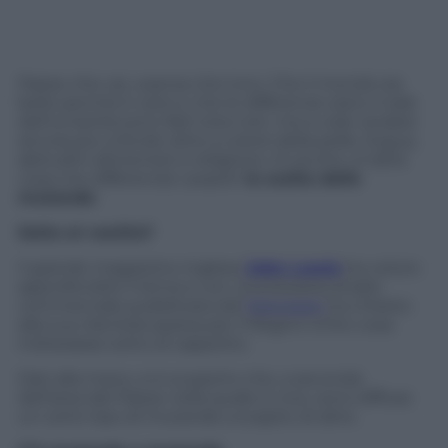
Paese che vai, usanza che trovi. Che il mondo sia
bello perchè è vario e che le differenze siano il sale
dell’umanità sono fatti stra-noti, ma a voler andare
ancora più a fondo oltre a colore della pelle, lingua,
abitudini alimentari e religione c’è anche un’altra
cosa che differenzia i popoli:
la scelta delle
mutande
.
Sotto al vestito?
Il grande magazzino inglese
John Lewis
ha voluto
approfondire il tema e con una bizzarra analisi
commerciale pubblicata dal
Telegraph
ha chiesto
alla sua clientela sparsa per il Regno Unito cosa
indossasse sotto al cappotto.
Dati alla mano, si è scoperto che, a seconda
dell’area del Paese nella quale si vive, sono diffuse
un certo tipo di mutande a scapito di altre.