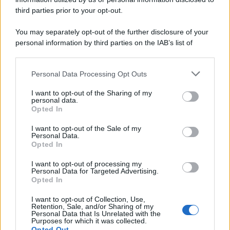
third parties prior to your opt-out.
You may separately opt-out of the further disclosure of your
personal information by third parties on the IAB’s list of
downstream participants.
Personal Data Processing Opt Outs
This information may also be disclosed by us to third parties
on the IAB’s List of Downstream Participants that may further
I want to opt-out of the Sharing of my
disclose it to other third parties.
personal data.
Opted In
Please note that this website/app uses one or more Google
services and may gather and store information including but
I want to opt-out of the Sale of my
Personal Data.
not limited to your visit or usage behaviour. You may click to
Opted In
grant or deny consent to Google and its third-party tags to
use your data for below specified purposes in below Google
I want to opt-out of processing my
consent section.
Personal Data for Targeted Advertising.
Opted In
I want to opt-out of Collection, Use,
Retention, Sale, and/or Sharing of my
Personal Data that Is Unrelated with the
Purposes for which it was collected.
Opted Out