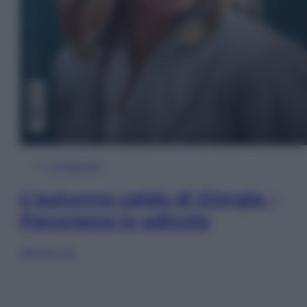
In Edicola
L’autunno caldo di Giorgia –
Panorama in edicola
Sfoglia ora