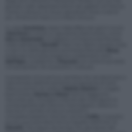
degli anni Ottanta e Novanta). Perbet non ha mai
giocato nelle rappresentative dei galletti di Francia.
Come si diceva, un buon giocatore, forse nulla di
più. Stretta di mano a 2 milioni di euro.
In casa
Juventus
, dopo l’abbuffata dei giorni scorsi
(
Giovinco
è ormai un giocatore bianconero, come
Isla e Asamoah
), si registra un’improvvisa frenata
nella trattativa
Verratti
. Pare che dietro questo stop
ci sia il no della giovane promessa francese
Bouy
,
prelevato la scorsa stagione a parametro zero
dall’Ajax
, a trasferirsi a
Pescara
con la formula della
comproprietà. Ok al prestito, nulla più.
A proposito di Juventus, sembra che sia destinata a
tramontare definitivamente la speranza di tanti
tifosi juventini di vedere
Mattia Destro
in maglia
bianconera.
Genoa e Siena
hanno raggiunto
l’accordo per chiudere a favore del club ligure la
comproprietà del 21enne marchigiano. Destro a
Genoa in cambio di alcuni prestiti e
compatercipazioni (tra loro, anche
Cofie
). A questo
punto, può prendere forma l’assalto dell’Inter di
Moratti
, che segue da tempo l’ex giocatore del