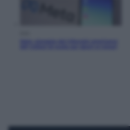
Esteri
Meta, stangata dal tribunale americano:
567 milioni di multa per danni ai minori