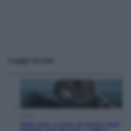
Leggi anche
Cinema
Robin Hood – Il prezzo del sangue: Hugh
Jackman, altro che eroe! – Il video in