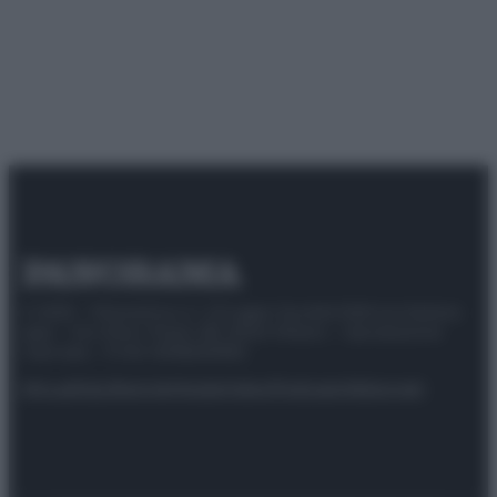
© 2025 – Panorama s.r.l. (Gruppo Società Editrice Italiana
spa) – Via Vittor Pisani 28, 20124 Milano – riproduzione
riservata – P.IVA 10518230965
Attualità
Lifestyle
Moda
Video
Podcast
Abbonati