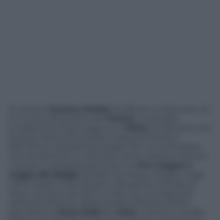
Si chiama
Jeremy Perbet
, ha 28 anni, è francese ed
è il nuovo attaccante del
Parma
. La società
emiliana ha chiuso oggi con il
Mons
la trattativa che
porterà nella città ducale il capocannoniere
dell’ultimo campionato belga. Non un fuoriclasse,
ma certamente un discreto uomo d’area, lo dicono
i numeri. Complessivamente, tra
Pro League e
Coppa del Belgio
, Perbet ha messo a segno negli
ultimi dodici mesi 29 gol in 39 partite. Arrivato al
Mons nel gennaio 2011, è stato tra i protagonisti
della promozione della squadra allenata dall’ex
grandissimo
Enzo Scifo
(ex
Inter
e Torino a cavallo