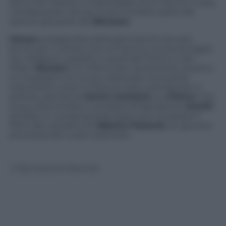
Siena. Per Destro, si tratterebbe di un ritorno a casa,
considerando che per 5 anni ha fatto parte del
settore giovanile del
Biscione
.
Genoa
protagonista della giornata di mercato
anche per il vertice che si è tenuto nel pomeriggio
tra i dirigenti rossoblù e quelli del Chievo e del
Milan.
Muntari
si è infortunato seriamente durante
un impegno con la sua nazionale e la società
rossonera è corsa in fretta ai ripari, prendendo in
prestito dal Genoa
Kevin Constant
, ex
Chievo
. Che
a sua volta ha dato il via libera all’operazione
Acerbi
(al Milan in comproprietà) dopo aver incassato il
100% del cartellino di
Alberto Paloschi
, ex giovane
promessa del vivaio rossonero.
© Riproduzione Riservata