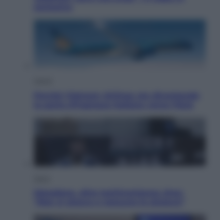
esclusiva
Viaggi
Perché Vietnam Airlines sta diventando
la porta d’ingresso italiana verso l’Asia
Sport
Maradona, altra testimonianza choc:
“Non si alzava e nessuno lo aiutava”