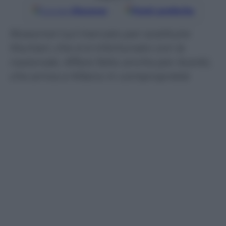
Google
Discover
Fonti preferite
Rossoneri sul mercato per sostituire
Muntari, che si è infortunato con la
nazionale. Affare fatto anche per Acerbi,
che arriva a Milano in comproprietà