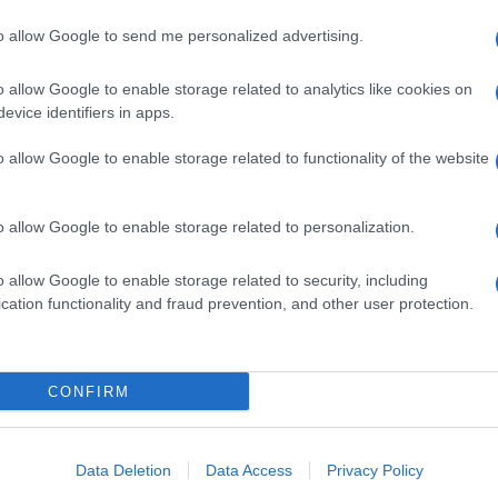
rade che tagliano la città vecchia di Edimburgo e
 i due edifici più importanti della città.
to allow Google to send me personalized advertising.
o allow Google to enable storage related to analytics like cookies on
evice identifiers in apps.
o allow Google to enable storage related to functionality of the website
o allow Google to enable storage related to personalization.
o allow Google to enable storage related to security, including
cation functionality and fraud prevention, and other user protection.
CONFIRM
Data Deletion
Data Access
Privacy Policy