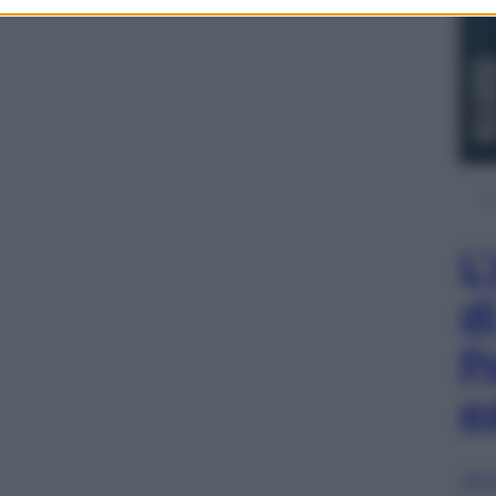
L
d
P
e
Sfog