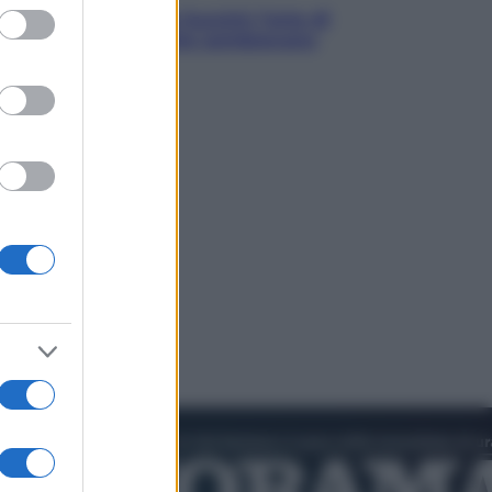
ed purposes
Addio a Francesco Guccini: l’arte di
scrivere canzoni che sembravano
romanzi