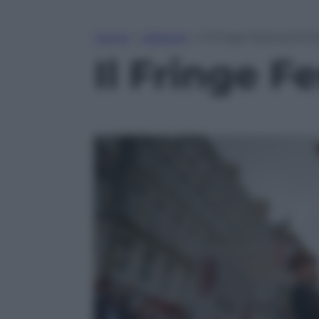
Home
»
Lifestyle
»
Il Fringe Festival di 
Il Fringe F