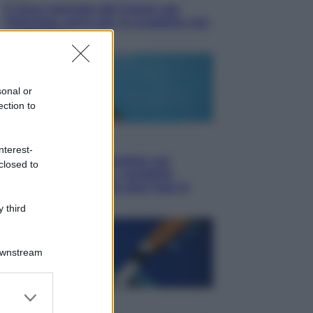
Il ricco mercato del Como: ora
Fabregas corre per lo scudetto con
le altre big
sonal or
ection to
Esteri
nterest-
Doppio gioco di Sánchez sui
closed to
migranti: attacca il «modello
Meloni» ma ha fatto due hub in
Mauritania
 third
Downstream
er and store
Musica
to grant or