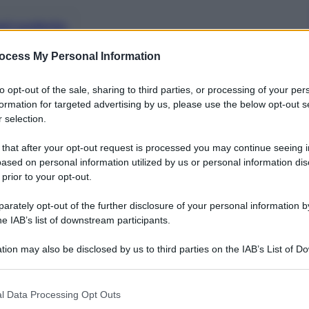
nti preferite
nde festival artistico del mondo, aperto a
ocess My Personal Information
ermati: tre settimane all’insegna della
to opt-out of the sale, sharing to third parties, or processing of your per
formation for targeted advertising by us, please use the below opt-out s
 selection.
 that after your opt-out request is processed you may continue seeing i
ased on personal information utilized by us or personal information dis
 prior to your opt-out.
rately opt-out of the further disclosure of your personal information by
he IAB’s list of downstream participants.
tion may also be disclosed by us to third parties on the IAB’s List of 
 that may further disclose it to other third parties.
 that this website/app uses one or more Google services and may gath
l Data Processing Opt Outs
including but not limited to your visit or usage behaviour. You may click 