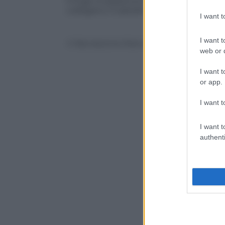
Fringe si esibiscono in Royal Mile, le st
collegano il Castello all’Holyrood Palace,
I want 
I want t
© Riproduzione Riservata
web or d
I want t
or app.
I want t
I want t
authenti