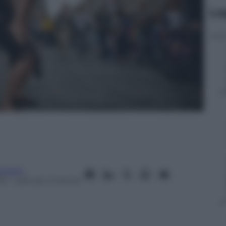
Le
tment
13
– Lettura: 2 minuti