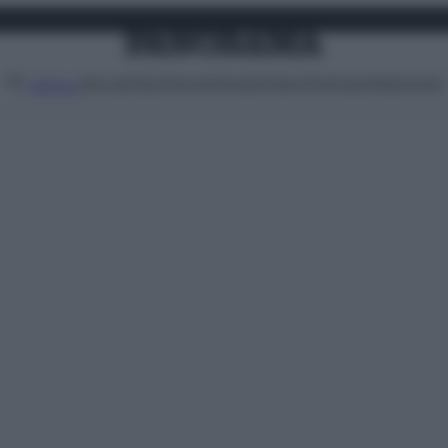
Attualità
Lifestyle
Moda
Video
Podcast
Abbonati
MENU