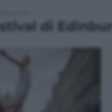
Edinburgo in foto
estival di Edinbu