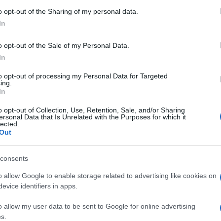
 to Google and its third-party tags to use your data for below specifi
o opt-out of the Sharing of my personal data.
ogle consent section.
In
tival
, il più grande evento internazionale dello
burgo. Comunemente noto come
The Fringe
, “è
o opt-out of the Sale of my Personal Data.
tico del mondo”. Prese il via nel 1947, quando 8
In
al Internazionale di Edimburgo
(FEI) decisero di
pendente. “Nel corso degli anni, sempre più artisti
to opt-out of processing my Personal Data for Targeted
lo alla “periferia” del FEI.”
ing.
In
o opt-out of Collection, Use, Retention, Sale, and/or Sharing
tà è stata l’adozione della politica secondo la quale
ersonal Data that Is Unrelated with the Purposes for which it
care alcun veto artistico. Questa politica vale
lected.
dai più grandi nomi dello spettacolo agli artisti in
Out
e d’arte
come
teatro
,
cabaret
,
spettacoli per
i generi di
musica
,
mostre
, ed
event
i. Il Fringe è un
consents
rvi senza vincoli”.
o allow Google to enable storage related to advertising like cookies on
evice identifiers in apps.
l delle arti più grande del mondo, in corso da tre
tare le sedi e il numero di visitatori rispetto alle
o allow my user data to be sent to Google for online advertising
eff J Mitchell
per Getty Images, gli animatori del
s.