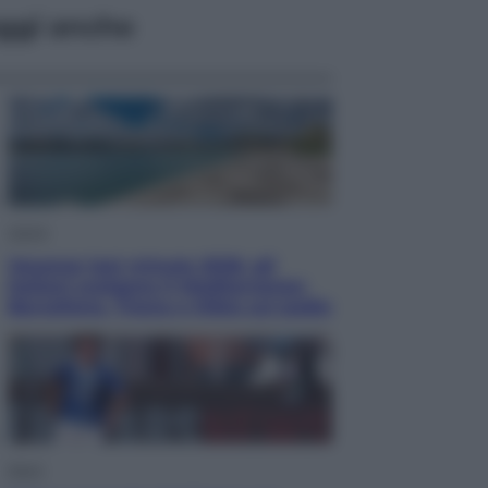
ggi anche
Viaggi
Vacanze last minute 2026, gli
italiani scelgono il Mediterraneo:
Barcellona, Tirana e Olbia sul podio
Sport