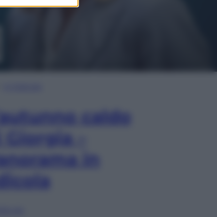
In Edicola
’autunno caldo
i Giorgia –
anorama in
dicola
lia ora